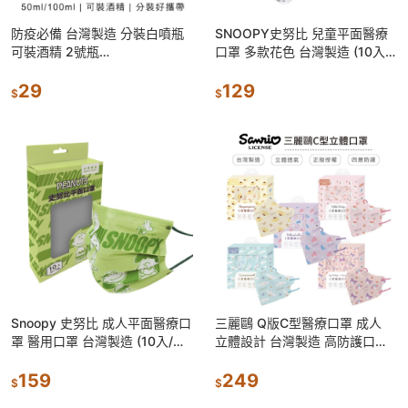
防疫必備 台灣製造 分裝白噴瓶
SNOOPY史努比 兒童平面醫療
可裝酒精 2號瓶
口罩 多款花色 台灣製造 (10入/
50ml/100ml【5ip8】[現
盒)【5ip8】大頭兒童款
貨]BOX048
29
129
$
$
Snoopy 史努比 成人平面醫療口
三麗鷗 Q版C型醫療口罩 成人
罩 醫用口罩 台灣製造 (10入/盒)
立體設計 台灣製造 高防護口罩
【5ip8】全員款
(10入/盒) 布丁狗 美樂蒂 雙子星
159
凱蒂【5ip8】
249
$
$