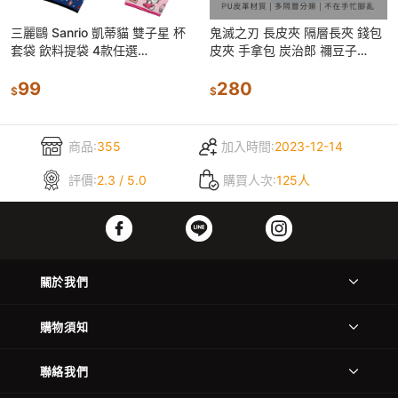
三麗鷗 Sanrio 凱蒂貓 雙子星 杯
鬼滅之刃 長皮夾 隔層長夾 錢包
套袋 飲料提袋 4款任選
皮夾 手拿包 炭治郎 禰豆子
【5ip8】HB0214
【5ip8】WP0270
99
280
$
$
商品:
355
加入時間:
2023-12-14
評價:
2.3 / 5.0
購買人次:
125人
關於我們
購物須知
聯絡我們