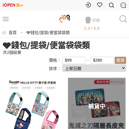
評價:
2.3 / 5.0
首頁
-
🩶錢包/提袋/便當袋袋類
🩶錢包/提袋/便當袋袋類
共
2
個結果
價格：
排序：
補貨中