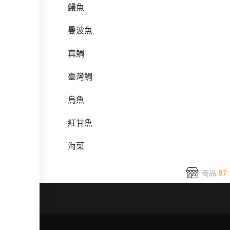
鰻魚
曼波魚
真鯛
臺灣鯛
烏魚
紅甘魚
海菜
商品:
87