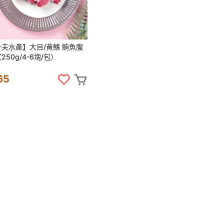
一夫水產】大目/黃鰭 鮪魚腹
250g/4-6塊/包）
65