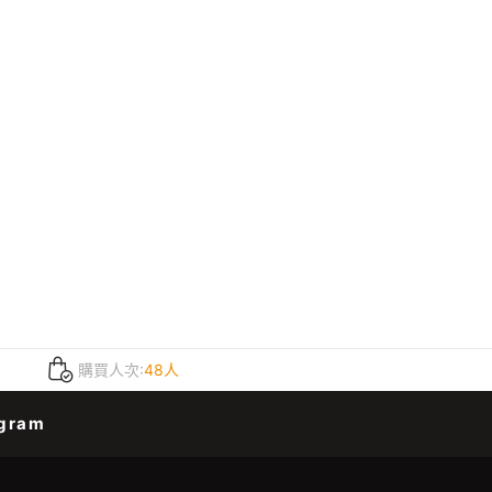
購買人次:
48人
gram