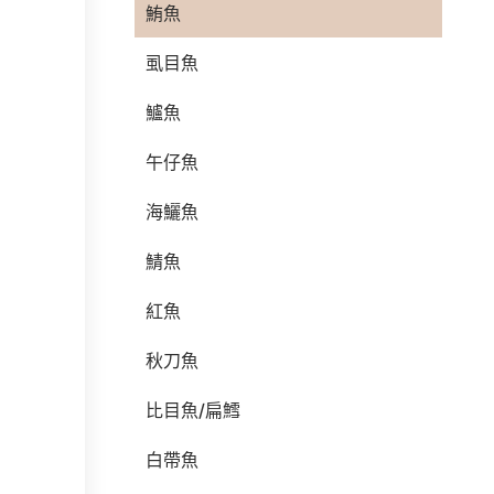
鮪魚
虱目魚
鱸魚
午仔魚
海鱺魚
鯖魚
紅魚
秋刀魚
比目魚/扁鱈
白帶魚