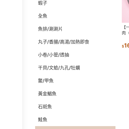
蝦子
全魚
【
魚排/涮涮片
肉（
丸子/香腸/高湯/加熱即食
1
$
小卷/小管/透抽
干貝/文蛤/九孔/牡蠣
鱉/甲魚
黃金鯧魚
石斑魚
鮭魚