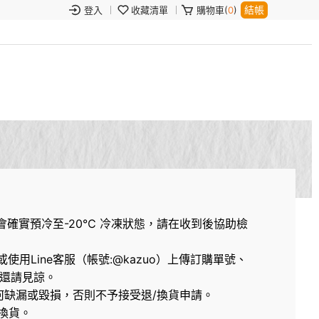
結帳
登入
收藏清單
購物車(
0
)
確實預冷至-20℃ 冷凍狀態，請在收到後協助檢
使用Line客服（帳號:@kazuo）上傳訂購單號、
還請見諒。
何缺漏或毀損，否則不予接受退/換貨申請。
換貨。