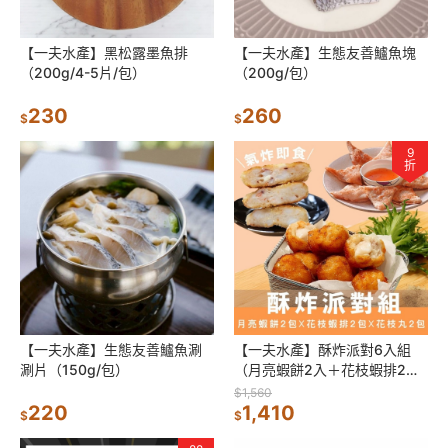
【一夫水產】黑松露墨魚排
【一夫水產】生態友善鱸魚塊
（200g/4-5片/包）
（200g/包）
230
260
$
$
9
折
【一夫水產】生態友善鱸魚涮
【一夫水產】酥炸派對6入組
涮片（150g/包）
（月亮蝦餅2入＋花枝蝦排2入
＋花枝丸2入）
$1,560
220
1,410
$
$