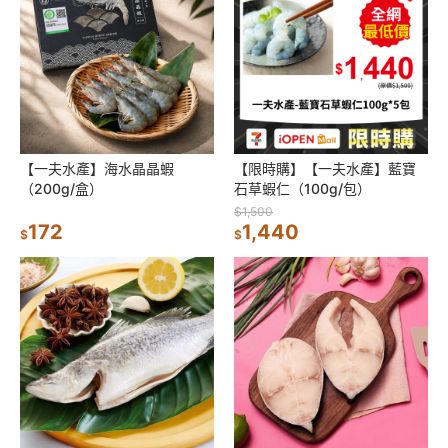
【一夫水產】海水晶晶蝦
【限時購】【一夫水產】藍寶
（200g/盒）
石草蝦仁（100g/包）
$1,500
172
1,440
$
$