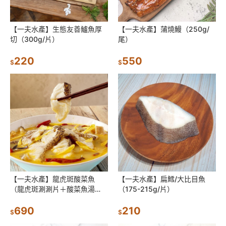
【一夫水產】生態友善鱸魚厚
【一夫水產】蒲燒鰻（250g/
切（300g/片）
尾）
220
550
$
$
【一夫水產】龍虎斑酸菜魚
【一夫水產】扁鱈/大比目魚
（龍虎斑涮涮片＋酸菜魚湯
（175-215g/片）
包）
690
210
$
$