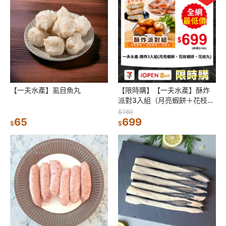
【一夫水產】虱目魚丸
【限時購】【一夫水產】酥炸
派對3入組（月亮蝦餅＋花枝蝦
排＋花枝丸）
$780
65
699
$
$