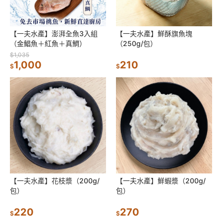
【一夫水產】澎湃全魚3入組
【一夫水產】鮮酥旗魚塊
（金鯧魚＋紅魚＋真鯛）
（250g/包）
$1,035
1,000
210
$
$
【一夫水產】花枝漿（200g/
【一夫水產】鮮蝦漿（200g/
包）
包）
220
270
$
$