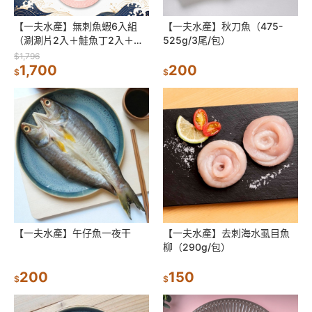
【一夫水產】無刺魚蝦6入組
【一夫水產】秋刀魚（475-
（涮涮片2入＋鮭魚丁2入＋白
525g/3尾/包）
蝦仁2入）
$1,796
1,700
200
$
$
【一夫水產】午仔魚一夜干
【一夫水產】去刺海水虱目魚
柳（290g/包）
200
150
$
$