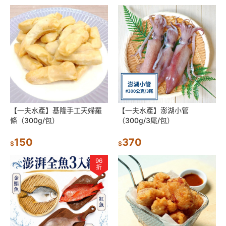
【一夫水產】基隆手工天婦羅
【一夫水產】澎湖小管
條（300g/包）
（300g/3尾/包）
150
370
$
$
96
折