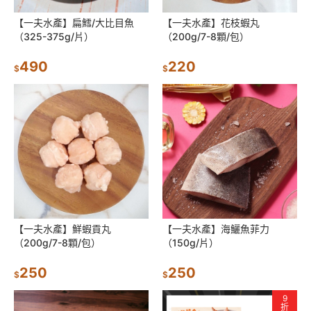
【一夫水產】扁鱈/大比目魚
【一夫水產】花枝蝦丸
（325-375g/片）
（200g/7-8顆/包）
490
220
$
$
【一夫水產】鮮蝦貢丸
【一夫水產】海鱺魚菲力
（200g/7-8顆/包）
（150g/片）
250
250
$
$
9
折