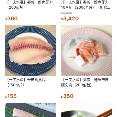
【一夫水產】挪威－鮭魚菲力
【一夫水產】挪威－鮭魚菲力
（200g/片）
10片組（200g/1片）（加贈藍
寶石草蝦仁1包）
$3,600
360
3,420
$
$
【一夫水產】去皮鯛魚片
【一夫水產】挪威－鮭魚帶皮
（150g/片）
腹肉塊（200g/包）
155
350
$
$