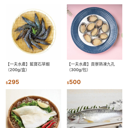
【一夫水產】藍寶石草蝦
【一夫水產】貢寮熟凍九孔
（200g/盒）
（300g/包）
295
500
$
$