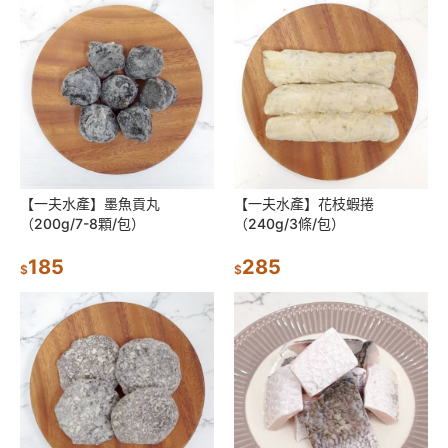
【一夫水產】墨魚貢丸
【一夫水產】花枝蝦捲
（200g/7-8顆/包）
（240g/3條/包）
185
285
$
$