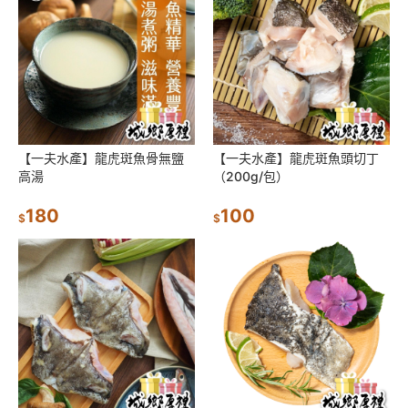
【一夫水產】龍虎斑魚骨無鹽
【一夫水產】龍虎斑魚頭切丁
高湯
（200g/包）
180
100
$
$