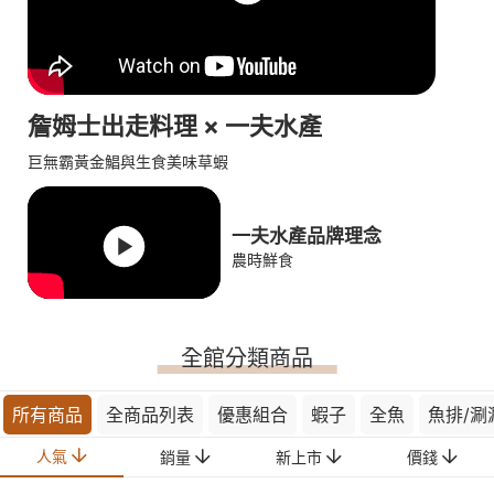
詹姆士出走料理 × 一夫水產
巨無霸黃金鯧與生食美味草蝦
一夫水產品牌理念
農時鮮食
全館分類商品
所有商品
全商品列表
優惠組合
蝦子
全魚
魚排/涮
人氣
銷量
新上市
價錢