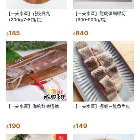
【一夫水產】花枝貢丸
【一夫水產】龍虎斑蝴蝶切
（200g/7-8顆/包）
（800-900g/尾）
185
840
$
$
【一夫水產】海釣鮮凍透抽
【一夫水產】挪威－鮭魚魚皮
190
149
$
$
86