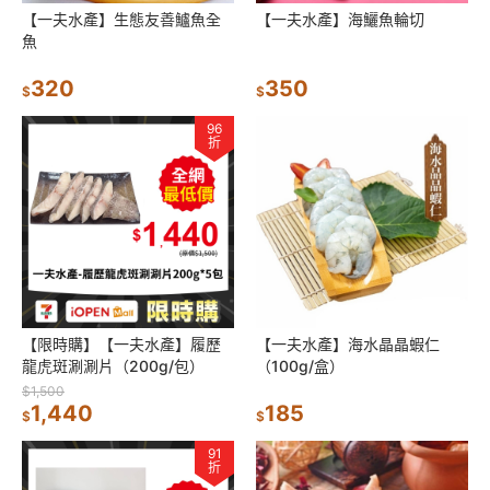
【一夫水產】生態友善鱸魚全
【一夫水產】海鱺魚輪切
魚
320
350
$
$
96
折
【限時購】【一夫水產】履歷
【一夫水產】海水晶晶蝦仁
龍虎斑涮涮片（200g/包）
（100g/盒）
$1,500
1,440
185
$
$
91
折