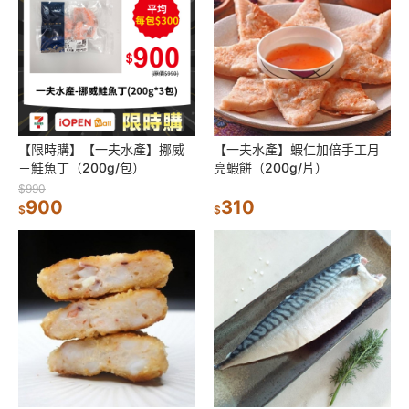
【限時購】【一夫水產】挪威
【一夫水產】蝦仁加倍手工月
－鮭魚丁（200g/包）
亮蝦餅（200g/片）
$990
900
310
$
$