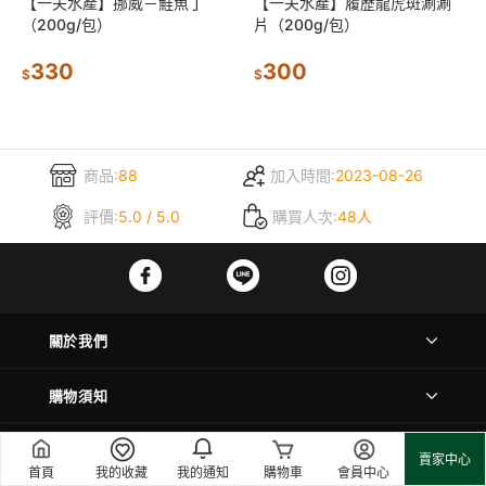
【一夫水產】挪威－鮭魚丁
【一夫水產】履歷龍虎斑涮涮
（200g/包）
片（200g/包）
330
300
$
$
商品:
88
加入時間:
2023-08-26
評價:
5.0 / 5.0
購買人次:
48人
關於我們
購物須知
聯絡我們
賣家中心
首頁
我的收藏
我的通知
購物車
會員中心