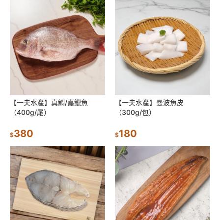
【一夫水產】真鯛/嘉鱲魚
【一夫水產】曼波魚皮
（400g/尾）
（300g/包）
380
180
$
$