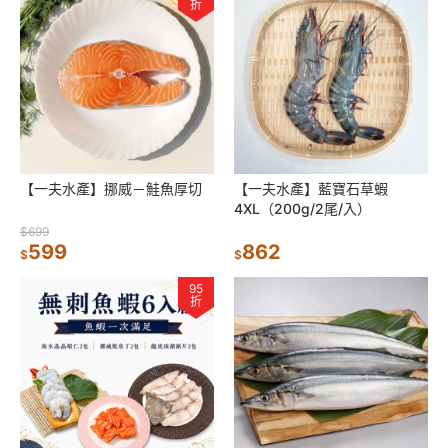
折
【一夫水產】挪威－鮭魚厚切
【一夫水產】藍寶石草蝦
4XL（200g/2尾/入）
$699
599
862
$
$
95
折