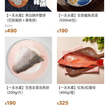
【一夫水產】黑白酥炸雙拼
【一夫水產】生態鱸魚高湯
（花枝蝦排＋墨魚排）
（500ml/包）
$500
490
190
$
$
【一夫水產】生態友善烏魚排
【一夫水產】紅魚/紅雞母
（200g/片）
（400g/尾）
190
325
$
$