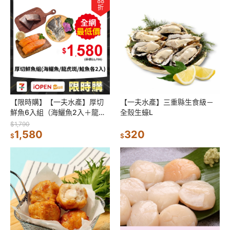
88
折
【限時購】【一夫水產】厚切
【一夫水產】三重縣生食級－
鮮魚6入組（海鱺魚2入＋龍虎
全殼生蠔L
斑2入＋鮭魚2入）
$1,790
1,580
320
$
$