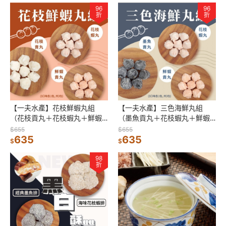
96
96
折
折
【一夫水產】花枝鮮蝦丸組
【一夫水產】三色海鮮丸組
（花枝貢丸＋花枝蝦丸＋鮮蝦
（墨魚貢丸＋花枝蝦丸＋鮮蝦
貢丸）
貢丸）
$655
$655
635
635
$
$
98
折