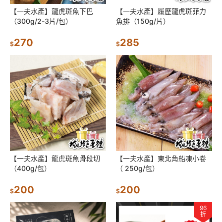
【一夫水產】龍虎斑魚下巴
【一夫水產】履歷龍虎斑菲力
（300g/2-3片/包）
魚排（150g/片）
270
285
$
$
【一夫水產】龍虎斑魚骨段切
【一夫水產】東北角船凍小卷
（400g/包）
（ 250g/包）
200
200
$
$
96
折