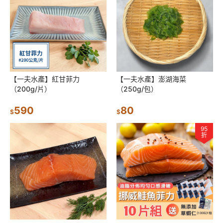
【一夫水產】紅甘菲力
【一夫水產】澎湖海菜
（200g/片）
（250g/包）
590
80
$
$
95
折