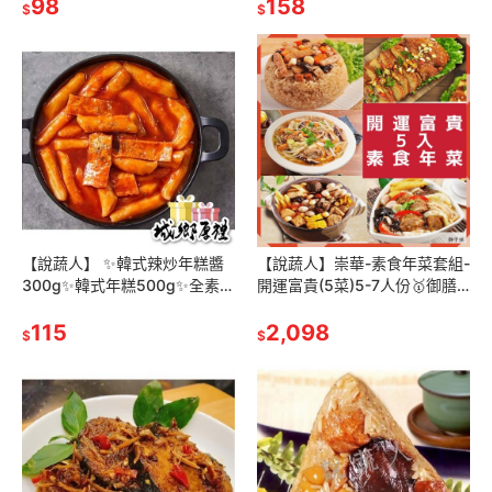
98
冷凍素食料理/香菇頭
158
$
$
【說蔬人】 ✨韓式辣炒年糕醬
【說蔬人】崇華-素食年菜套組-
300g✨韓式年糕500g✨全素/
開運富貴(5菜)5-7人份🥇御膳
韓式辣炒年糕醬/素食辣炒年糕
鮮羹+玉潤蓮糕+十全大補湯
椒醬/拌麵醬/素食韓式醬料
115
+獅子頭+北京烤丫/素食年菜組
2,098
$
$