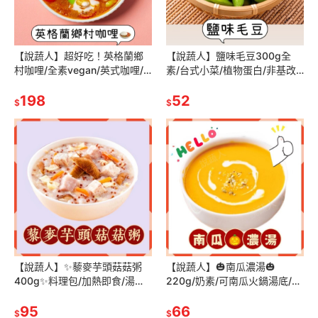
【說蔬人】超好吃！英格蘭鄉
【說蔬人】鹽味毛豆300g全
村咖哩/全素vegan/英式咖哩/
素/台式小菜/植物蛋白/非基改
異國咖哩/全素拌飯咖哩/蔬食咖
毛豆/日式小菜/解凍即食/素食
哩/米耕好廚veganhug
198
料理/素食冷盤/開胃菜
52
$
$
【說蔬人】✨藜麥芋頭菇菇粥
【說蔬人】🎃南瓜濃湯🎃
400g✨料理包/加熱即食/湯品/
220g/奶素/可南瓜火鍋湯底/素
粥品/稀飯/養生/芋頭粥
食調理包/加熱即食/素食/湯品/
95
南瓜濃湯/可南瓜燉飯/素食濃湯
66
$
$