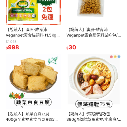
【說蔬人】澳洲-維肯沛
【說蔬人】澳洲-維肯沛
Veganpet素食貓飼料 (1.5Kg)
Veganpet素食貓飼料試吃包/
全齡/素食貓飼料/維肯沛素食貓
全齡素食貓飼料/維肯沛 /素食
$1,068
糧/素食貓飼料/素食貓飼料
998
貓糧/素食飼料/素食貓飼料
30
$
$
【說蔬人】蔬菜百頁豆腐
【說蔬人】佛跳牆輕巧包
400g/全素💖素食百頁豆腐/素
380g/佛跳牆/蛋素💖/小家庭/
食炸物/火鍋料/豆腐/蔬菜/野菜
素料/年貨/家常菜/傳統美食/冷