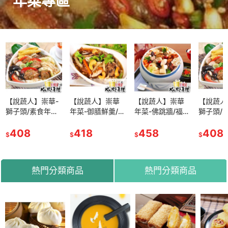
年菜專區
【說蔬人】崇華-
【說蔬人】崇華
【說蔬人】崇華
【說蔬人
獅子頭/素食年菜/
年菜-御膳鮮羹/素
年菜-佛跳牆/福壽
獅子頭/
蛋素💖/崇華齋/崇
食年菜/蛋素💖/崇
全/蛋素💖/崇華
蛋素💖/
華齊/崇華/素料/
408
華齋/崇華齊/崇
418
齋/崇華齊/素料/
458
華齊/崇華
408
$
$
$
$
年貨/家常菜/傳統
華/素料/家常菜/
年貨/家常菜/傳統
年貨/家
美食/冷凍素食料
傳統美食/素食冷
美食/冷凍素食料
美食/冷
理/得獎
凍/冷凍素食料理
理/素食年菜
理/得獎
熱門分類商品
熱門分類商品