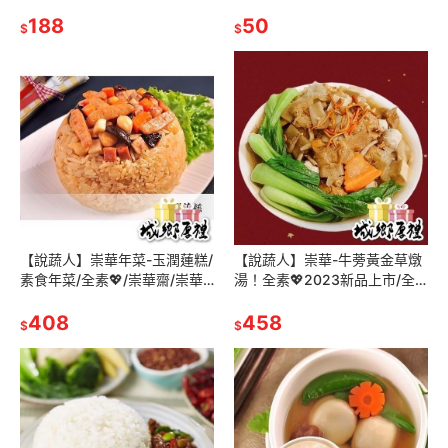
食春捲/港式小點/人氣港點/素
白/非基因改毛豆/小菜/解凍即
食港點/養心茶樓
188
食/香姬毛豆/素食冷盤/開胃菜
50
$
$
【說蔬人】崇華年菜-玉潤蓮糕/
【說蔬人】崇華-牛蒡黃金草燉
素食年菜/全素💖/崇華齋/崇華
湯！全素💖2023新品上市/全
齊/崇華/素食米糕/素食年菜/年
素佛跳牆/崇華齋/崇華齊/年貨/
菜預購/素食油飯/油飯
408
家常菜/素食年菜
458
$
$