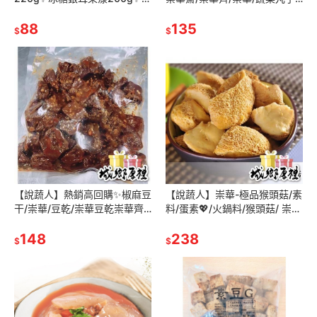
湯/解凍即食/飲料/果汁/銀耳露/
素食蔬菜丸/火鍋料/素食冷凍/
即飲甜品
88
冷凍丸子/素食
135
$
$
【說蔬人】熱銷高回購✨椒麻豆
【說蔬人】崇華-極品猴頭菇/素
干/崇華/豆乾/崇華豆乾崇華齊/
料/蛋素💖/火鍋料/猴頭菇/ 崇華
無色素/無防腐劑/素食豆干/加
齋/崇華齊/素食年菜/冷凍素食
熱即食/豆乾/素食滷豆乾
148
料理/素食食品
238
$
$