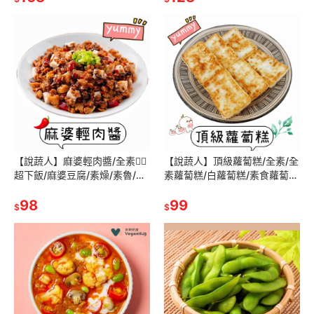
【說蔬人】麻婆輕肉醬/全素👍🏻
【說蔬人】頂級蘿蔔糕/全素/全
超下飯/麻婆豆腐/素燥/素魯/拌
素蘿蔔糕/白蘿蔔糕/素食蘿蔔
麵/拌飯/素躁/超好吃！
糕/素食菜頭粿/蘿蔔糕/素食蘿
98
蔔糕
99
$
$