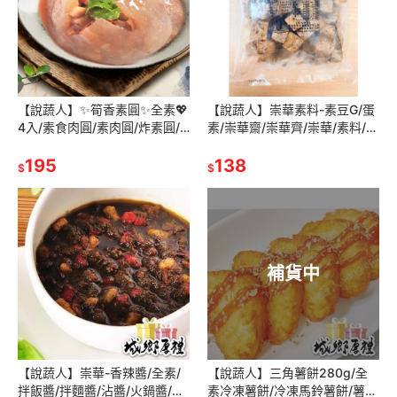
【說蔬人】✨筍香素圓✨全素💖
【說蔬人】崇華素料-素豆G/蛋
4入/素食肉圓/素肉圓/炸素圓/
素/崇華齋/崇華齊/崇華/素料/素
微波即食/崇華齊/崇華/素料/素
食火鍋料/傳統美食/素食冷凍/
食冷凍/冷凍素食料理
195
冷凍素食料理/素豆雞
138
$
$
補貨中
【說蔬人】崇華-香辣醬/全素/
【說蔬人】三角薯餅280g/全
拌飯醬/拌麵醬/沾醬/火鍋醬/崇
素冷凍薯餅/冷凍馬鈴薯餅/薯