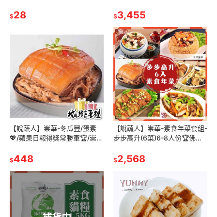
淇淋🍦/梗粽/超好吃/素粽界LV/
料/抗過敏配方/貓飼料/素食貓
素食粽子/素粽/崇華/粽子
28
飼免運!!/飼料
3,455
$
$
【說蔬人】崇華-冬瓜豐/蛋素
【說蔬人】崇華-素食年菜套組-
💖/蘋果日報得獎常勝軍🏆/崇華
步步高升(6菜)6-8人份🏆佛跳
齋/崇華齊/崇華/年貨/年菜預購/
牆+玉潤蓮糕+冬瓜豐+猴菇扣
素食年菜/冬瓜封
448
筍+北京烤丫+御膳鮮羹
2,568
$
$