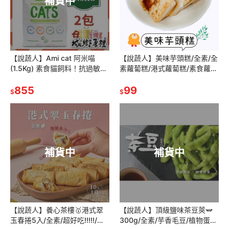
補貨中
【說蔬人】Ami cat 阿米喵
【說蔬人】美味芋頭糕/全素/全
(1.5Kg) 素食貓飼料！抗過敏配
素蘿蔔糕/港式蘿蔔糕/素食蘿蔔
方/貓飼料/素食貓糧/飼料/義大
糕/素食菜頭粿/蘿蔔糕
利素食貓飼料/阿米喵
855
99
$
$
補貨中
補貨中
【說蔬人】養心茶樓🥇港式翠
【說蔬人】頂級鹽味茶豆莢🫛
玉春捲5入/全素/超好吃!!!!!/素
300g/全素/芋香毛豆/植物蛋