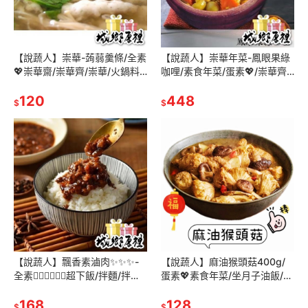
【說蔬人】崇華-蒟蒻羹條/全素
【說蔬人】崇華年菜-鳳眼果綠
💖崇華齋/崇華齊/崇華/火鍋料/
咖哩/素食年菜/蛋素💖/崇華齊/
素食冷凍/焿條/粳條/羹條/素料/
崇華/素料/年貨/家常菜/素食冷
蒟蒻年貨
120
凍/冷凍素食料理/素食咖哩
448
$
$
【說蔬人】飄香素滷肉✨✨✨-
【說蔬人】麻油猴頭菇400g/
全素👍🏻👍🏻👍🏻超下飯/拌麵/拌飯/
蛋素💖素食年菜/坐月子油飯/小
素魯肉/素燥飯/素燥
家庭/年貨/家常菜/素食冷凍/年
168
菜必備/全廣麻油猴頭菇煲
128
$
$