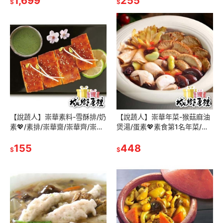
1,699
255
$
$
【說蔬人】崇華素料-雪酥排/奶
【說蔬人】崇華年菜-猴菇麻油
素💖/素排/崇華齋/崇華齊/崇華/
煲湯/蛋素💖素食第1名年菜/崇
素料/素排/家常菜/傳統美食/素
華齊/崇華/素料/年貨/家常菜/低
食冷凍/冷凍素食料理
155
溫素食/素食冷凍/年菜必備
448
$
$