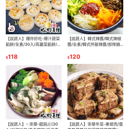
【說蔬人】爆炸好吃-爆汁蔬菜
【說蔬人】韓式辣醬/韓式辣椒
餡餅/全素/30入/高麗菜餡餅/蔬
醬/全素/韓式拌飯辣醬/部隊鍋
菜餡餅/素食餡餅/爆漿餡餅/超
醬/素食韓式辣椒醬/大醬鍋醬/
好吃餡餅/巧媽媽素食餡餅
118
蔬菜沾醬/韓國/辣醬/低溫素食
120
$
$
【說蔬人】✨崇華-餛飩🥟(30
【說蔬人】崇華年菜-東坡肉/蛋