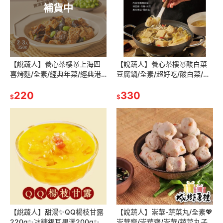
補貨中
【說蔬人】養心茶樓🥇上海四
【說蔬人】養心茶樓🥇酸白菜
喜烤麩/全素/經典年菜/經典港
豆腐鍋/全素/超好吃/酸白菜/素
式小菜/經典港式飲茶/江浙風
食港點/酸白菜火鍋/素食酸白
味/好下飯/素食烤麩/養心茶樓
220
菜/Yang Shin
330
$
$
【說蔬人】甜湯✨QQ楊枝甘露
【說蔬人】崇華-蔬菜丸/全素💖
220g✨冰糖銀耳果漾200g✨甜
崇華齋/崇華齊/崇華/蔬菜丸子/