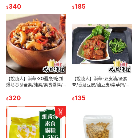
素食禮盒/月餅🥮
340
美食/素食冷凍/加熱即食
185
$
$
【說蔬人】崇華-XO醬/好吃到
【說蔬人】崇華-豆皮滷/全素
爆🥇🥇🥇全素/純素/素食醬料/
💖/香滷豆皮/滷豆皮/崇華齊/崇
素食XO醬/拌飯/拌麵/崇華齋/崇
華/素料/拌菜/拌麵/家常菜/傳統
華齊/崇華
320
美食/炒麵/素食調味
135
$
$
93
折