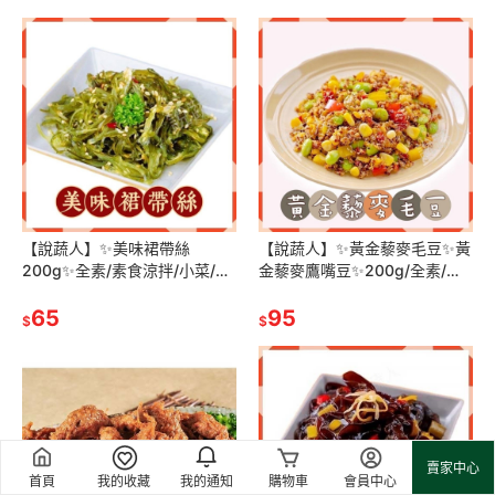
【說蔬人】✨美味裙帶絲
【說蔬人】✨黃金藜麥毛豆✨黃
200g✨全素/素食涼拌/小菜/解
金藜麥鷹嘴豆✨200g/全素/退
凍即食/料理包/素食/開胃菜/涼
冰即食/藜麥沙拉/沙拉輕食/低
菜/素食冷盤
65
卡代餐/藜麥鷹嘴豆/黎麥毛豆
95
$
$
賣家中心
首頁
我的收藏
我的通知
購物車
會員中心