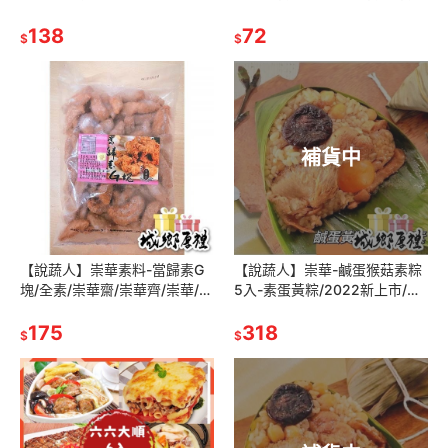
華齋/崇華齊/崇華/素食醬料
餅/早餐店/冷凍三角薯餅/冷凍
138
食品/馬鈴薯餅
72
$
$
補貨中
【說蔬人】崇華素料-當歸素G
【說蔬人】崇華-鹹蛋猴菇素粽
塊/全素/崇華齋/崇華齊/崇華/素
5入-素蛋黃粽/2022新上市/素
料/家常菜/傳統美食/素食冷凍/
粽界LV/頂級素食粽子/素粽/鹹
冷凍素食料理
175
蛋黃粽/北部粽/鹹蛋粽
318
$
$