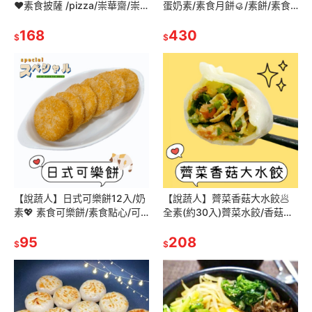
❤️素食披薩 /pizza/崇華齋/崇
蛋奶素/素食月餅🥮/素餅/素食
華齊/崇華/披薩/比薩/ 素食冷凍
伴手禮/月餅/素食月餅/中秋月
披薩/素食PIZZA
168
餅/崇華/崇華齊/崇華齋
430
$
$
【說蔬人】日式可樂餅12入/奶
【說蔬人】薺菜香菇大水餃🥟
素💖 素食可樂餅/素食點心/可
全素(約30入)薺菜水餃/香菇薺
樂餅/炸物/
菜/大顆水餃/飽滿多汁/素水
95
餃/vegan/dumpling
208
$
$