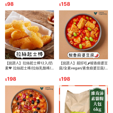
百頁/素之都野菜百頁/野菜百頁
98
凍素食料理/素食年菜
158
$
$
豆
【說蔬人】拉絲起士棒12入/奶
【說蔬人】超好吃🌶️椒香麻婆豆
素💖 拉絲起士棒/拉絲乳酪棒/
腐/全素vegan/素食麻婆豆腐/
拉絲起司棒/全廣乳酪棒/炸起司
拌飯/拌麵/非常好吃/米耕好廚
棒/酥脆起士棒/起司棒/乳酪
198
veganhug
198
$
$