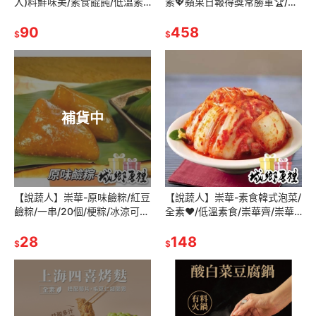
入)料鮮味美/素食餛飩/低溫素
素💖蘋果日報得獎常勝軍🏆/素
食/素水餃🥟/全素💖/餛飩/崇華
食年菜/崇華齋/崇華齊/崇華/年
齊/崇華/素食冷凍
90
貨/手路菜/圍爐必備
458
$
$
補貨中
【說蔬人】崇華-原味鹼粽/紅豆
【說蔬人】崇華-素食韓式泡菜/
鹼粽/一串/20個/梗粽/冰涼可口
全素❤️/低溫素食/崇華齊/崇華/
Q/可加蜂蜜、香草冰淇淋🍦/素
素料/家常菜/傳統美食/泡菜/素
粽界LV/素食粽子/素粽
28
食泡菜/韓國泡菜
148
$
$