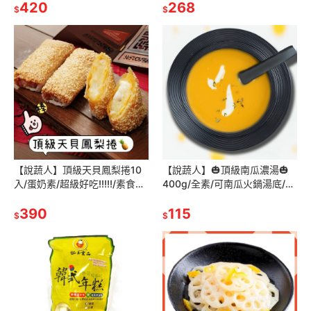
糧/素食貓飼料/小包
420
點/中式點心
268
$
$
【說蔬人】頂級天貝鳳梨捲10
【說蔬人】🎃頂級南瓜濃湯🎃
入/蛋奶素/超級好吃!!!!!/素食春
400g/全素/可南瓜火鍋湯底/素
捲/港式小點/天貝港點/素食港
食調理包/加熱即食/湯品/南瓜
點/中式點心/天貝
390
濃湯/可南瓜燉飯/素食濃湯
115
$
$