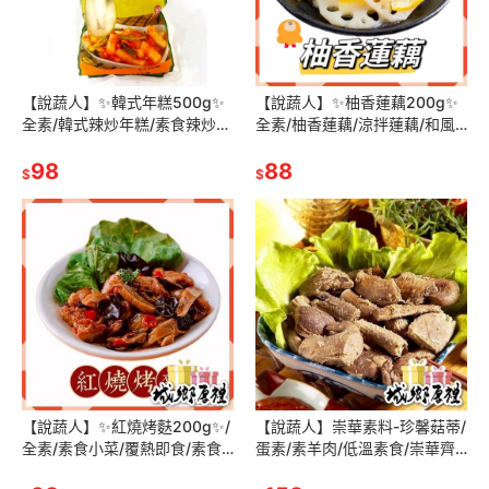
【說蔬人】✨韓式年糕500g✨
【說蔬人】✨柚香蓮藕200g✨
全素/韓式辣炒年糕/素食辣炒年
全素/柚香蓮藕/涼拌蓮藕/和風
糕椒/素食韓式料理/韓式料理
蓮藕/素食涼拌/素食小菜/解凍
98
即食/素食冷盤/素食/開胃菜
88
$
$
【說蔬人】✨紅燒烤麩200g✨/
【說蔬人】崇華素料-珍馨菇蒂/
全素/素食小菜/覆熱即食/素食
蛋素/素羊肉/低溫素食/崇華齊/
料理/素食/開胃菜/素食年菜
崇華/素料/傳統美食/素食冷凍/