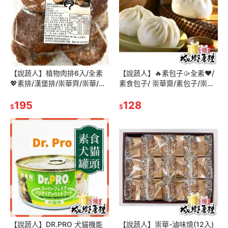
【說蔬人】植物肉排6入/全素
【說蔬人】🔥素包子🥠全素❤️/
💖素排/漢堡排/崇華齊/崇華/素
素食包子/ 崇華齋/素包子/崇華
料/素排/漢堡排/素食漢堡排
齊/崇華/素菜包/冷凍包子/冷凍
195
食品/素包子/高麗菜包子
128
$
$
【說蔬人】DR.PRO 犬貓機能
【說蔬人】崇華-滷味燒(12入)