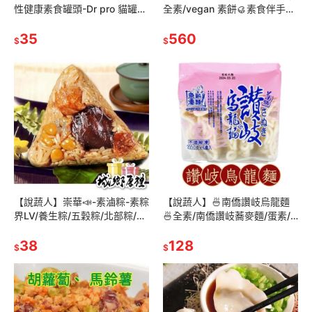
性健康素食罐頭-Dr pro 貓罐
全素/vegan 素餅🥮素食伴手
頭/貓罐/狗罐頭/素食飼料/素食
禮/月餅/素食月餅/中秋節/崇華
貓罐頭/素食狗罐頭
35
齊/崇華齋/中秋禮盒
560
$
$
【說蔬人】崇華📣-素滷粽-素粽
【說蔬人】🍜南僑讚岐烏龍麵
界LV/養生粽/五穀粽/北部粽/素
🍜全素/南僑讚岐蕎麥麵/蛋素/
食粽子/素粽/崇華齊/崇華齋/崇
南僑讚岐製麵/烏龍麵/烏龍/讚
華/素粽子/粽子
38
岐/麵條/日本麵/急凍熟麵南僑
128
$
$
讚岐