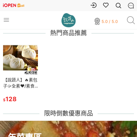
5.0 / 5.0
熱門商品推薦
【說蔬人】🔥素包
子🥠全素❤️/素食
包子/ 崇華齋/素包
子/崇華齊/崇華/素
128
$
菜包/冷凍包子/冷
凍食品/素包子/高
限時倒數優惠商品
麗菜包子