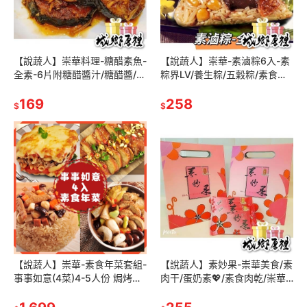
【說蔬人】崇華料理-糖醋素魚-
【說蔬人】崇華-素滷粽6入-素
全素-6片附糖醋醬汁/糖醋醬/真
粽界LV/養生粽/五穀粽/素食粽
的超好吃/台式手路菜/年菜/素
子/素粽/崇華/冷凍素食食品/素
食年菜
169
粽子/送禮/北粽/北部粽
258
$
$
【說蔬人】崇華-素食年菜套組-
【說蔬人】素妙果-崇華美食/素
事事如意(4菜)4-5人份 焗烤千
肉干/蛋奶素💖/素食肉乾/崇華
層麵+玉潤蓮糕+北京烤ㄚ+猴
齋/崇華齊/崇華/過年零嘴/伴手
菇麻油煲湯/蘋果日報年菜
禮/過年禮盒/素食零嘴