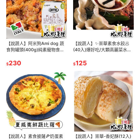
【說蔬人】阿米狗Ami dog 蔬
【說蔬人】✨崇華素食水餃🥟
食狗罐頭(400g)純素寵物食品/
(40入)爆好吃/大顆高麗菜水餃/
狗/素食飼料/狗主食罐/飼料
全麥水餃/素水餃🥟/全素💖/崇
230
華齋/崇華齊/崇華/素食冷凍
125
$
$
【說蔬人】素食披薩🍕奶蛋素
【說蔬人】崇華-香妃酥(12入)