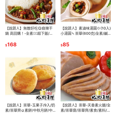
【說蔬人】無敵好吃😋麻辣干
【說蔬人】素滷味湯圓🍲(10入)
鍋 高回購！-全素👍🏻超下飯/素
小湯圓🍡崇華(600克)全素/鹹
燥/素魯/拌麵/拌飯/素躁/超好
湯圓/低溫素食/崇華齋/崇華齊/
吃！
168
素食湯圓/素食元宵
85
$
$
【說蔬人】崇華-玉果子/9入/奶
【說蔬人】崇華-天香素火腿/全
素/崇華齊🥮素餅/中秋月餅/中
素/崇華齋/崇華齊/素食/素料/家
秋禮盒/素食伴手禮/素食月餅/
常菜/火腿/素食火腿/崇華/傳統