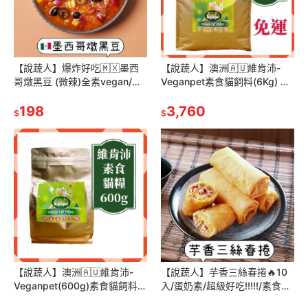
【說蔬人】爆炸好吃🇲🇽墨西
【說蔬人】澳洲🇦🇺維肯沛-
哥燉黑豆 (微辣)全素vegan/
Veganpet素食貓飼料(6Kg) 全
🇲🇽異國料理/茄汁燉黑豆/米耕
齡/素食貓飼料/維肯沛素食貓
好廚veganhug
198
糧/素食貓飼料/素食貓
3,760
$
$
【說蔬人】澳洲🇦🇺維肯沛-
【說蔬人】芋香三絲春捲🔥10
Veganpet(600g)素食貓飼料
入/蛋奶素/超級好吃!!!!!/素食春
全齡/素食貓飼料/維肯沛素貓
捲/港式小點/人氣港點/素食港