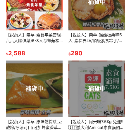
補貨中
【說蔬人】崇華-素食年菜套組-
【說蔬人】崇華-猴菇板栗粽5
六六大順(6菜)6-8人🥇蕈菇松
入-素粽界LV/頂級素食粽子/素
露白醬+焗烤千層麵+佛跳牆
粽子/素粽/崇華/素猴頭菇粽/北
+椒鹽素排+獅子頭+冬瓜豐
2,588
部粽/粽子/栗子粽/送禮
290
$
$
補貨中
補貨中
【說蔬人】崇華-原味鹼粽/紅豆
【說蔬人】阿米喵7.5Kg 免運!!
鹼粽/冰涼可口/可加蜂蜜香草冰
🇮🇹義大利Ami cat素食貓飼