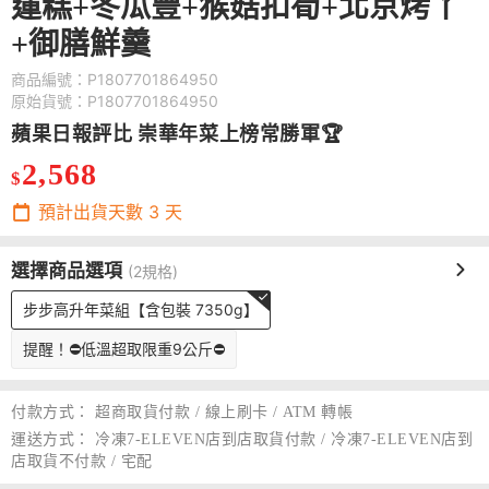
蓮糕+冬瓜豐+猴菇扣筍+北京烤丫
+御膳鮮羹
商品編號：P1807701864950
原始貨號：P1807701864950
蘋果日報評比 崇華年菜上榜常勝軍🏆
2,568
$
預計出貨天數
3
天
選擇商品選項
(2規格)
步步高升年菜組【含包裝 7350g】
提醒！⛔低溫超取限重9公斤⛔
付款方式：
超商取貨付款 / 線上刷卡 / ATM 轉帳
運送方式：
冷凍7-ELEVEN店到店取貨付款 / 冷凍7-ELEVEN店到
店取貨不付款 / 宅配