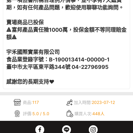
第一項但書所稱合理例外情事，並不享有7天鑑賞
期，如有任何產品問題，歡迎使用聊聊功能詢問。
賣場商品已投保
🔺富邦產品責任險1000萬，投保金額不等同理賠金
額🔺
宇禾國際實業有限公司
食品業登錄字號：B-190013414-00000-1
臺中市太平區東平路344號 04-22796995
感謝您的長期支持❤️
商品:
117
加入時間:
2023-07-12
評價:
5.0 / 5.0
購買人次:
448人