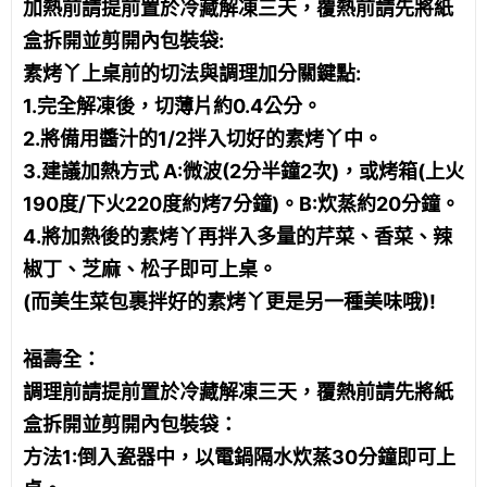
加熱前請提前置於冷藏解凍三天，覆熱前請先將紙
盒拆開並剪開內包裝袋:
素烤丫上桌前的切法與調理加分關鍵點:
1.完全解凍後，切薄片約0.4公分。
2.將備用醬汁的1/2拌入切好的素烤丫中。
3.建議加熱方式 A:微波(2分半鐘2次)，或烤箱(上火
190度/下火220度約烤7分鐘)。B:炊蒸約20分鐘。
4.將加熱後的素烤丫再拌入多量的芹菜、香菜、辣
椒丁、芝麻、松子即可上桌。
(而美生菜包裹拌好的素烤丫更是另一種美味哦)!
福壽全：
調理前請提前置於冷藏解凍三天，覆熱前請先將紙
盒拆開並剪開內包裝袋：
方法1:倒入瓷器中，以電鍋隔水炊蒸30分鐘即可上