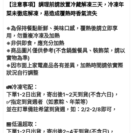
【注意事項】調理前請放置冷藏解凍三天，冷凍年
菜未徹底解凍，易造成覆熱時香氣流失
※為保持餐點新鮮、美味口感，覆熱後請立即享
用，勿重複冷凍及加熱
※非供即食，應充分加熱
※商品圖片僅供參考(不含鍋盤餐具、裝飾菜，請以
實物為準)
※因市面上家電產品各有差異，加熱時間請依實際
狀況自行調整
🚛冷凍宅配：
下單1-2日出貨，寄出後1~2天到貨(不含六日)，
✅指定到貨週者（如素粽、年菜等）
並在訂單備註希望到貨週，如：2/2-2/8即可，
🏪低溫超取：
下單1-2日出貨，寄出後2~4天到貨(不含日)，