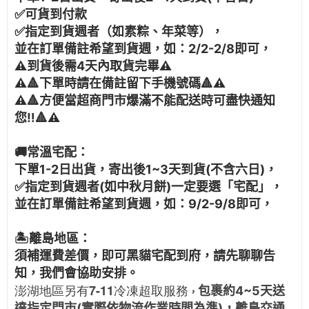
✅可貨到付款
✅指定到貨週者（如素粽、年菜等），
並在訂單備註希望到貨週，如：2/2-2/8即可，
⚠️到貨後需4天內取貨完畢⚠️
⚠️
🔺
下單時請在備註留下手機號碼
🔺
⚠️
⚠️
🔺
方便當超商門市爆滿不能配送時可盡快通知
您‼️
🔺
⚠️
🚚常溫宅配：
下單1-2日出貨，寄出後1~3天到貨(不含六日)，
✅指定到貨週者(如中秋月餅)一定要選「宅配」，
並在訂單備註希望到貨週，如：9/2-9/8即可，
🏝️離島地區：
須補運費差價，即可黑貓宅配到府，請先聊聊告
知，我們會協助安排。
澎湖地區另有7-11冷凍超取服務
包裹約4~5天送
，
達指定門市(實際依物流作業時間為準)，離島交通