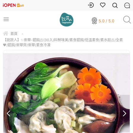
5.0 / 5.0
首頁
-
【說蔬人】✨崇華-餛飩🥟(30入)料鮮味美/素食餛飩/低溫素食/素水餃🥟/全素
💖/餛飩/崇華齊/崇華/素食冷凍