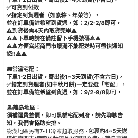
✅可貨到付款
✅指定到貨週者（如素粽、年菜等），
並在訂單備註希望到貨週，如：2/2-2/8即可，
⚠️到貨後需4天內取貨完畢⚠️
⚠️
🔺
下單時請在備註留下手機號碼
🔺
⚠️
⚠️
🔺
方便當超商門市爆滿不能配送時可盡快通知
您‼️
🔺
⚠️
🚚常溫宅配：
下單1-2日出貨，寄出後1~3天到貨(不含六日)，
✅指定到貨週者(如中秋月餅)一定要選「宅配」，
並在訂單備註希望到貨週，如：9/2-9/8即可，
🏝️離島地區：
須補運費差價，即可黑貓宅配到府，請先聊聊告
知，我們會協助安排。
澎湖地區另有7-11冷凍超取服務
包裹約4~5天送
，