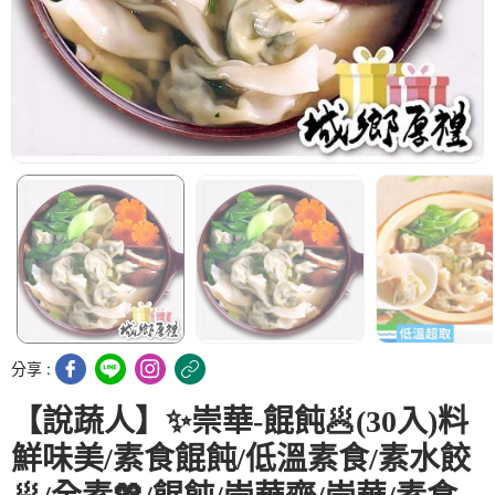
分享 :
【說蔬人】✨崇華-餛飩🥟(30入)料
鮮味美/素食餛飩/低溫素食/素水餃