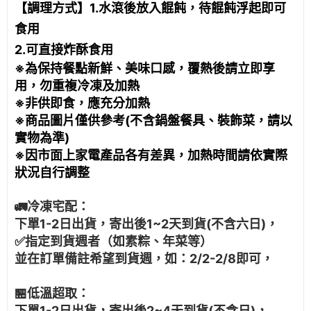
【調理方式】1.水滾後放入餛飩，待餛飩浮起即可
食用
2.可直接炸酥食用
※為保持餐點新鮮、美味口感，覆熱後請立即享
用，勿重複冷凍及加熱
※非供即食，應充分加熱
※商品圖片僅供參考(不含鍋盤餐具、裝飾菜，請以
實物為準)
※因市面上家電產品各有差異，加熱時間請依實際
狀況自行調整
🚛冷凍宅配：
下單1-2日出貨，寄出後1~2天到貨(不含六日)，
✅指定到貨週者（如素粽、年菜等）
並在訂單備註希望到貨週，如：2/2-2/8即可，
🏪低溫超取：
下單1-2日出貨，寄出後2~4天到貨(不含日)，