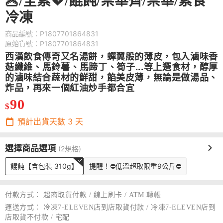
🥟/全素💖/餛飩/崇華齊/崇華/素食
冷凍
商品編號：P1807701864831
原始貨號：P1807701864831
西漢飲食傳奇又名湯餅，蟬翼般的薄皮，包入滷味香
菇纖維、馬鈴薯、馬蹄丁、筍子...等上選食材，醇厚
的滷味結合蔬材的鮮甜，餡美皮薄，無論是做湯品、
炸品，再來一個紅油炒手都合宜
90
$
預計出貨天數
3
天
選擇商品選項
(2規格)
餛飩【含包裝 310g】
提醒！⛔低溫超取限重9公斤⛔
付款方式：
超商取貨付款 / 線上刷卡 / ATM 轉帳
運送方式：
冷凍7-ELEVEN店到店取貨付款 / 冷凍7-ELEVEN店到
店取貨不付款 / 宅配