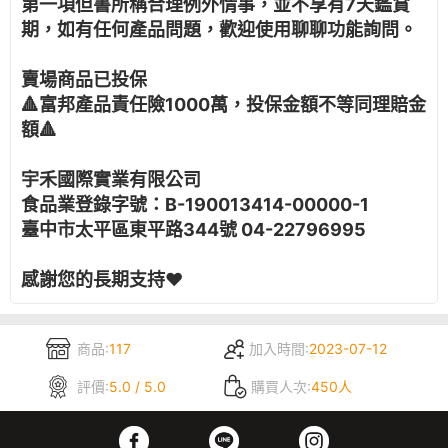
第一項但書所稱合理例外情事，並不享有7天鑑賞
期，如有任何產品問題，歡迎使用聊聊功能詢問。
賣場商品已投保
🔺富邦產品責任險1000萬，投保金額不等同理賠金
額🔺
宇禾國際實業有限公司
食品業登錄字號：B-190013414-00000-1
臺中市太平區東平路344號 04-22796995
感謝您的長期支持❤️
商品:
117
加入時間:
2023-07-12
評價:
5.0 / 5.0
購買人次:
450人