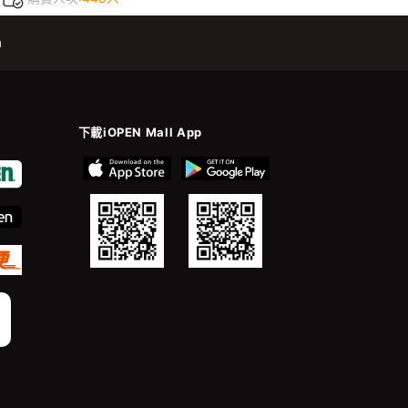
m
下載iOPEN Mall App