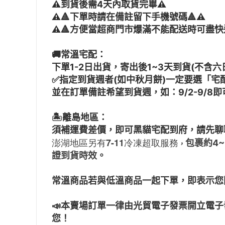
⚠️到貨後需4天內取貨完畢⚠️
⚠️
🔺
下單時請在備註留下手機號碼
🔺
⚠️
⚠️
🔺
方便當超商門市爆滿不能配送時可盡快通
🚚常溫宅配：
下單1-2日出貨，寄出後1~3天到貨(不含六
✅指定到貨週者(如中秋月餅)一定要選「宅
並在訂單備註希望到貨週，如：9/2-9/8即
🏝️離島地區：
須補運費差價，即可黑貓宅配到府，請先聊
澎湖地區另有7-11冷凍超取服務
包裹約4
，
證到貨時效。
常溫商品若與低溫商品一起下單，即表示您
📣本賣場訂單一律由光貿電子發票開立電
您！