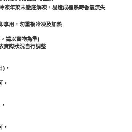
冷凍年菜未徹底解凍，易造成覆熱時香氣流失
即享用，勿重複冷凍及加熱
，請以實物為準)
依實際狀況自行調整
日)，
可，
)，
可，