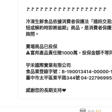
🚩🚩🚩🚩🚩🚩🚩🚩🚩🚩🚩🚩🚩🚩🚩🚩🚩🚩
冷凍生鮮食品依據消費者保護法「通訊交易
短或解約時即將逾期」商品，是消費者保護
詢問。
賣場商品已投保
🔺富邦產品責任險1000萬，投保金額不等
宇禾國際實業有限公司
食品業登錄字號：B-190013414-00000-
臺中市太平區東平路344號 04-22796995
感謝您的長期支持❤️
商品:
117