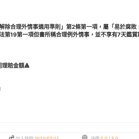
解除合理外情事適用準則」第2條第一項，屬「易於腐敗
法第19第一項但書所稱合理例外情事，並不享有7天鑑
同理賠金額🔺
1
加入時間:
2023-07-12
評價:
5.0 / 5.0