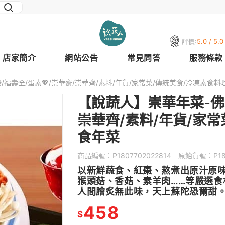
評價:
5.0 / 5.0
店家簡介
網站公告
常見問答
服務條款
福壽全/蛋素💖/崇華齋/崇華齊/素料/年貨/家常菜/傳統美食/冷凍素食料
【說蔬人】崇華年菜-佛跳
崇華齊/素料/年貨/家常
食年菜
商品編號：
P1807702022814
原始貨號：
P1
以新鮮蔬食、紅棗、熬煮出原汁原
猴頭菇、香菇、素羊肉……等嚴選
人間膾炙無此味，天上蘇陀恐爾甜
458
$