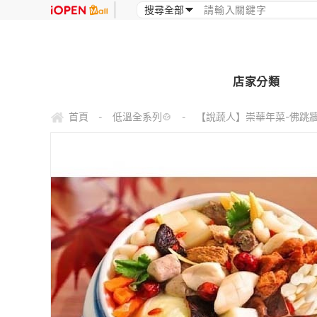
店家分類
首頁
低溫全系列🍲
【說蔬人】崇華年菜-佛跳牆/
-
-