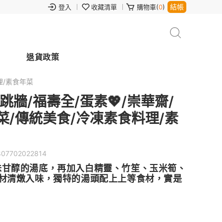
結帳
登入
收藏清單
購物車(
0
)
退貨政策
理/素食年菜
牆/福壽全/蛋素💖/崇華齋/
菜/傳統美食/冷凍素食料理/素
807702022814
味甘醇的湯底，再加入白精靈、竹笙、玉米筍、
食材清燉入味，獨特的湯頭配上上等食材，實是
。