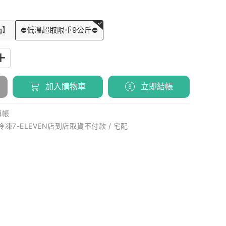
g】
⛔低溫超取限重9公斤⛔
加入購物車
立即結帳
轉帳
 冷凍7-ELEVEN店到店取貨不付款 / 宅配