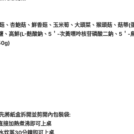
、杏鮑菇、鮮香菇、玉米筍、大頭菜、猴頭菇、菇蒂(蛋)
、高鮮(L-麩酸鈉、5＇-次黃嘌呤核苷磷酸二鈉、5＇-
0g)
先將紙盒拆開並剪開內包裝袋:
直接加熱煮沸即可上桌
水炊蒸30分鐘即可上桌