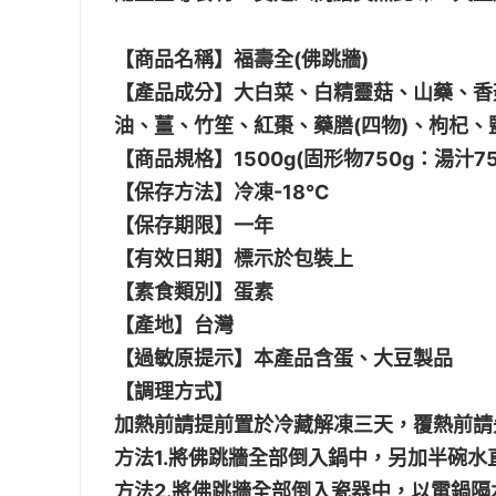
【商品名稱】福壽全(佛跳牆)
【產品成分】大白菜、白精靈菇、山藥、香菇
油、薑、竹笙、紅棗、藥膳(四物)、枸杞、鹽
【商品規格】1500g(固形物750g：湯汁75
【保存方法】冷凍-18℃
【保存期限】一年
【有效日期】標示於包裝上
【素食類別】蛋素
【產地】台灣
【過敏原提示】本產品含蛋、大豆製品
【調理方式】
加熱前請提前置於冷藏解凍三天，覆熱前請
方法1.將佛跳牆全部倒入鍋中，另加半碗水
方法2.將佛跳牆全部倒入瓷器中，以電鍋隔