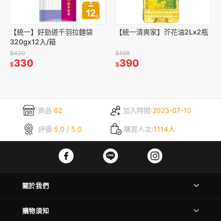
【統一】好勁道千羽拉麵袋
【統一清爽家】芥花油2Lx2瓶
320gx12入/箱
$420
$598
330
390
$
$
商品:
62
加入時間:
2023-07-10
評價:
5.0 / 5.0
購買人次:
1114人
關於我們
購物須知