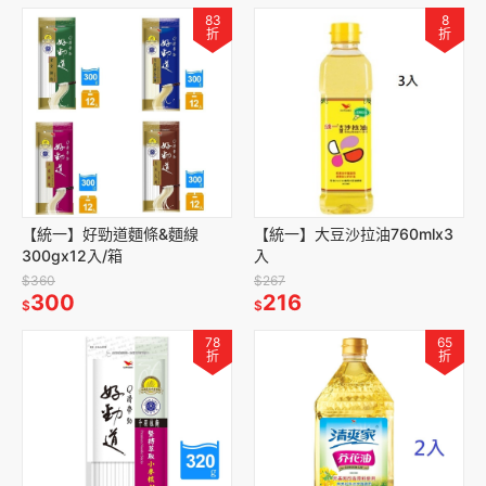
83
8
折
折
【統一】好勁道麵條&麵線
【統一】大豆沙拉油760mlx3
300gx12入/箱
入
$360
$267
300
216
$
$
78
65
折
折