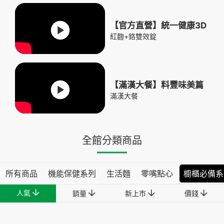
【官方直營】統一健康3D
紅麴+鉻雙效錠
【滿漢大餐】料豐味美篇
滿漢大餐
全館分類商品
所有商品
機能保健系列
生活麵
零嘴點心
櫥櫃必備系
人氣
銷量
新上市
價錢