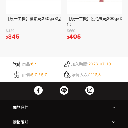
【統一生機】蜜棗乾250gx3包
【統一生機】無花果乾200gx3
包
$480
$660
345
405
$
$
商品:
62
加入時間:
2023-07-10
評價:
5.0 / 5.0
購買人次:
1116人
關於我們
購物須知