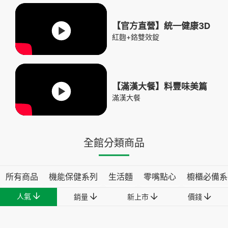
【官方直營】統一健康3D
紅麴+鉻雙效錠
【滿漢大餐】料豐味美篇
滿漢大餐
全館分類商品
所有商品
機能保健系列
生活麵
零嘴點心
櫥櫃必備系
人氣
銷量
新上市
價錢