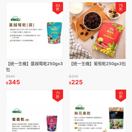
63
75
折
折
【統一生機】蔓越莓乾250gx3
【統一生機】葡萄乾250gx3包
包
$540
$300
345
225
$
$
71
61
折
折