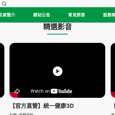
店家簡介
網站公告
常見問答
服務
精選影音
【官方直營】統一健康3D
紅麴+鉻雙效錠
滿