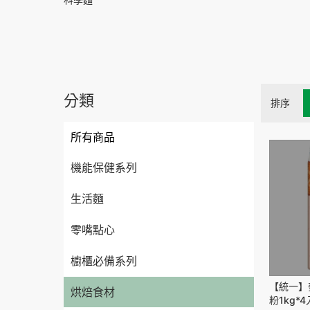
分類
排序
所有商品
機能保健系列
生活麵
零嘴點心
櫥櫃必備系列
【統一】
烘焙食材
粉1kg*4