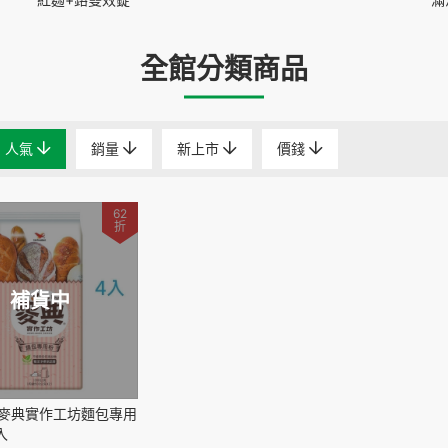
全館分類商品
人氣
銷量
新上市
價錢
62
折
補貨中
麥典實作工坊麵包專用
入