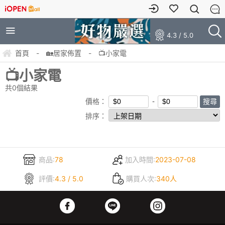
4.3 / 5.0
首頁
-
🏡居家佈置
-
📺小家電
📺小家電
共
0
個結果
價格：
排序：
商品:
78
加入時間:
2023-07-08
評價:
4.3 / 5.0
購買人次:
340人