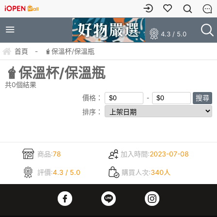
4.3 / 5.0
首頁
-
🧋保溫杯/保溫瓶
🧋保溫杯/保溫瓶
共
0
個結果
價格：
排序：
商品:
78
加入時間:
2023-07-08
評價:
4.3 / 5.0
購買人次:
340人