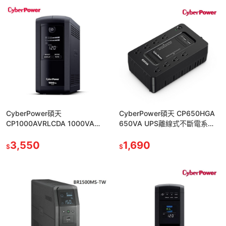
CyberPower碩天
CyberPower碩天 CP650HGA
CP1000AVRLCDA 1000VA
650VA UPS離線式不斷電系統
UPS在線互動式不斷電系統 突波
突波保護 過載保護 颱風停電 防
保護 颱風停電防雷擊
3,550
雷擊
1,690
$
$