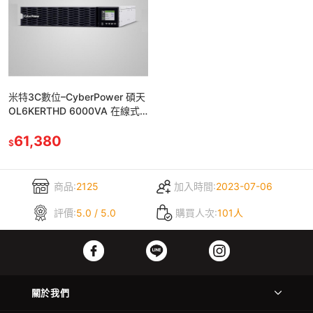
米特3C數位–CyberPower 碩天
OL6KERTHD 6000VA 在線式
高功率密度不斷電系統/內建網
卡
61,380
$
商品:
2125
加入時間:
2023-07-06
評價:
5.0 / 5.0
購買人次:
101人
關於我們