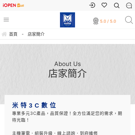
5.0 / 5.0
首頁
-
店家簡介
About Us
店家簡介
米 特 3 C 數 位
專業多元3C產品，品質保證！全方位滿足您的需求，期
待光臨！
主機筆電．組裝升級
．
線上諮詢．到府維修