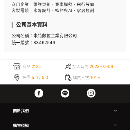
商用企業．維護規劃
．
賽車模擬．飛行設備
客製電競．水冷設計
．
監控與AI．家居規劃
公司基本資料
公司名稱：米特數位企業有限公司
統一編號：83462549
商品:
2125
加入時間:
2023-07-06
評價:
5.0 / 5.0
購買人次:
101人
關於我們
購物須知