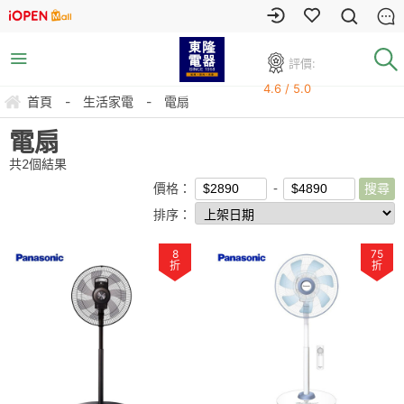
評價:
4.6 / 5.0
首頁
-
生活家電
-
電扇
電扇
共
2
個結果
價格：
排序：
8
75
折
折