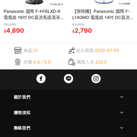
Panasonic 國際 F-H16LXD-K
【限時購】Panasonic 國際 F-
電風扇 16吋 DC直流馬達清淨型
L14GMD 電風扇 14吋 DC直流
7枚扇 晶鑽棕
馬達 新7枚扇
$6,090
$3,690
4,890
2,790
$
$
商品:
21
加入時間:
2023-07-05
評價:
4.6 / 5.0
購買人次:
330人
關於我們
購物須知
聯絡我們