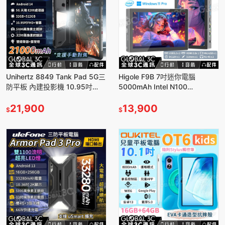
Unihertz 8849 Tank Pad 5G三
Higole F9B 7吋迷你電腦
防平板 內建投影機 10.95吋
5000mAh Intel N100
21000mAh 露營燈 平板
16+256GB 風扇 觸控螢幕
21,900
HDMI
13,900
$
$