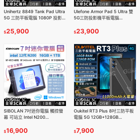
Unihertz 8849 Tank Pad Ultra
Ulefone Armor Pad 5 Ultra 雙
5G 三防平板電腦 1080P 投影機
5G三防投影機平板電腦
夜視相機 測距儀
32+512G 11吋 安卓15 夜視鏡
25,900
頭
23,900
$
$
SIBOLAN 7吋迷你電腦 觸控螢
Oukitel RT3 Plus 8吋三防平板
幕 可站立 Intel N200
電腦 5G 12GB+128GB
16GB+1TB 3400mAh 螢幕串聯
11000mAh 反向充電 安卓15
16,900
7,900
$
$