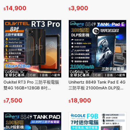
電量 夜視鏡頭
控制 護眼 保護殼 安卓15
14,900
3,900
$
$
Oukitel RT3 Pro 三防平板電腦
Unihertz 8849 Tank Pad E 4G
雙4G 16GB+128GB 8吋
三防平板 21000mAh DLP投影
5150mAh 反向充電 安卓14
機 Helio G99
7,500
18,900
$
$