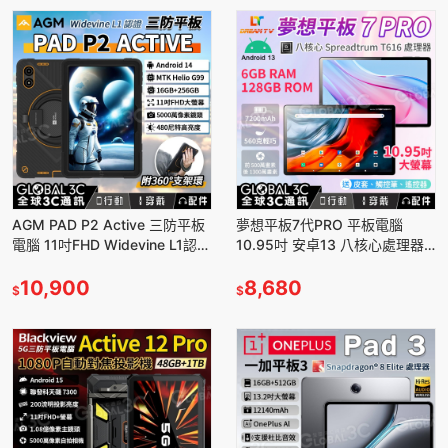
AGM PAD P2 Active 三防平板
夢想平板7代PRO 平板電腦
電腦 11吋FHD Widevine L1認證
10.95吋 安卓13 八核心處理器
立體聲揚聲器 480尼特
6+128G 輕巧設計 送皮套/觸控
10,900
筆/遙控器
8,680
$
$