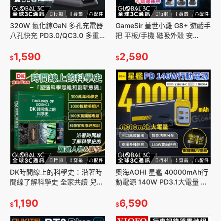
320W 氮化鎵GaN 多孔充電器
GameSir 蓋世小雞 G8+ 遊戲手
八孔快充 PD3.0/QC3.0 多重
把 平板/手機 磁吸外殼 安
保護 同時充電 智能分流 筆電手
卓/iOS/PC/模擬器 拉伸手把 不
機
1,590
限寬度
2,590
$
$
DK時間線上的科學史：沿著時
奧海AOHI 星艦 40000mAh行
間線了解科學史 全家共讀 兒童
動電源 140W PD3.1大電量 超
讀物 科學家 原理解說 簡體中文
級快充 3口充電 顯示螢幕 功率
版
1,190
分配
6,590
$
$