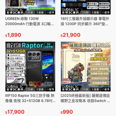
UGREEN 綠聯 130W
16吋三螢幕外接顯示器 筆電外
20000mAh 行動電源 3口輸出
接 1200P 同步顯示 360°旋轉
單口100W
螢幕 雙Type-C 12-17吋筆電
UFCS/PD/PPS/QC/SCP
1,890
21,900
$
$
IIIF150 Raptor 5G三防手機 熱
[2025終極最新版] 薩爾達傳說
像儀 夜視 32+512GB 6.78吋
曠野之息攻略本 收錄Switch 2
120Hz螢幕 動態島 反向充電
版內容 全125個聲之記憶 神廟
17,900
挑戰
990
$
$