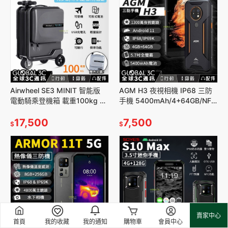
Airwheel SE3 MINIT 智能版
AGM H3 夜視相機 IP68 三防
電動騎乘登機箱 載重100kg 代
手機 5400mAh/4+64GB/NFC
步車 行李箱 可拆式電池 26L
安卓11
17,500
7,500
$
$
賣家中心
首頁
我的收藏
我的通知
購物車
會員中心