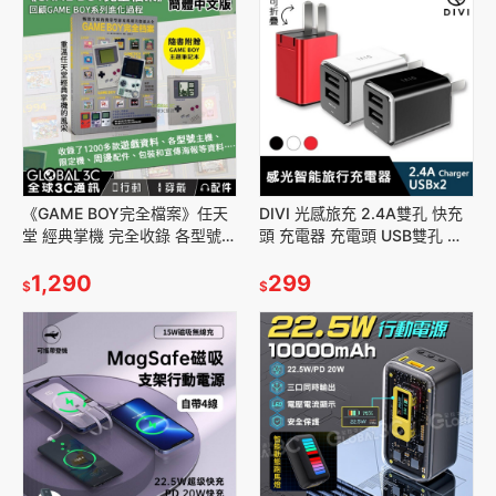
《GAME BOY完全檔案》任天
DIVI 光感旅充 2.4A雙孔 快充
堂 經典掌機 完全收錄 各型號主
頭 充電器 充電頭 USB雙孔 折
機 懷舊遊戲 送GAME BOY主題
疊迷你快充 iPhone 安卓 蘋果
筆記本
1,290
手機 平板
299
$
$