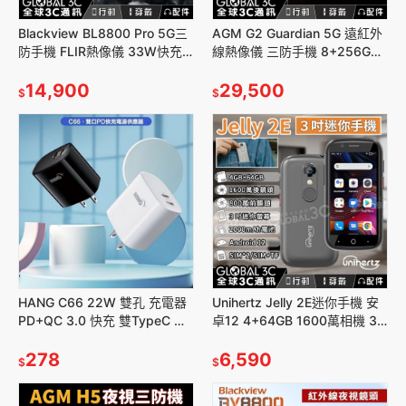
Blackview BL8800 Pro 5G三
AGM G2 Guardian 5G 遠紅外
防手機 FLIR熱像儀 33W快充
線熱像儀 三防手機 8+256GB
6.58吋螢幕 8+128GB
1億畫素相機 安卓12 WiFi6/6E
14,900
29,500
$
$
HANG C66 22W 雙孔 充電器
Unihertz Jelly 2E迷你手機 安
PD+QC 3.0 快充 雙TypeC 快
卓12 4+64GB 1600萬相機 3
充頭 豆腐頭 BSMI認證
吋螢幕 耳機插孔 指紋解鎖
278
6,590
$
$