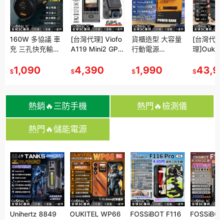
160W 多協議 車
[台灣代理] Viofo
貨櫃造型 大容量
[台灣代
充 三孔快充輸出
A119 Mini2 GPS
行動電源
理]Oukit
可充筆電 Type-
行車紀錄器 Sony
50000mAh
P2001
C 100W單孔輸
1,090
Starvis2
4,390
PD20W快充 5口
1,990
量行動電
43,
$
$
$
$
出 PD3.0 QC5快
IMX675 2K高畫
輸出 自帶掛繩 平
633600
充 車用充電器
質
板、手機、藍芽
00W AC
耳機都可充
露營 旅
熱銷🔥三防手機
熱門🔥檢測儀
熱門🔥儲能電源
5
I GC-03 三
Unihertz 8849
FNIRSI 數位電橋
OUKITEL WP66
維修佬 DC 可調電
FOSSiBOT F116
iBridge A3 手機
FOSSiBO
電小二 