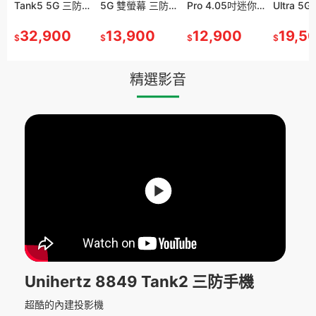
核輻射檢測器
Tank5 5G 三防投
鑷子 LCR測試儀
5G 雙螢幕 三防手
壓 行動電源 大螢
Pro 4.05吋迷你
充電孔檢測器
Ultra 5
外電源 3
M
磁力 電磁波
影手機 2K 投影機
LCR-ST1 電阻 電
機 36+512GB
幕顯示數據 曲線/
三防手機
30/5A 電流電壓
機 熱成像 
90000m
蓋革計數器
490
夜視相機 測距儀
32,900
容 電感 萬用鉗 自
1,090
1.08億像素相機
13,900
指針/數顯模式
3,890
36+256GB
12,900
檢測 自動掃描檢
950
雷射測距
PD140
19,5
6,59
$
$
$
$
$
$
$
$
視
/βYX射線/
17600mAh 露營
動多用途電表
超輕薄 手機
1.3-12V電壓
120Hz 廣角鏡頭
測 一鍵複檢 旋轉
20000m
充 288
工業
燈
45W PD快充
底部1/4吋螺絲接
螢幕 安卓蘋果
AI
鋰電池 
口
電 車充
精選影音
Unihertz 8849 Tank2 三防手機
超酷的內建投影機