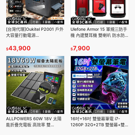
[台灣代理]Oukitel P2001 戶外
Ulefone Armor 15 軍規三防手
大容量行動電源
機 內建雙耳機 雙喇叭 防水防塵
633600mAh/2000W
水下相機
AC/110V 露營 旅行
43,900
7,900
$
$
ALLPOWERS 60W 18V 太陽
16吋+16吋 雙螢幕筆電 i7-
能折疊充電板 高效率 雙
1260P 32G+2TB 雙螢幕+雙觸
USB/DC充電 行動電源/手機/平
控 高效散熱 WIN11繁體