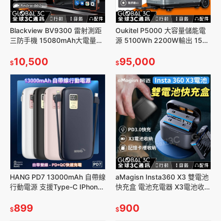
Blackview BV9300 雷射測距
Oukitel P5000 大容量儲能電
三防手機 15080mAh大電量
源 5100Wh 2200W輸出 15口
6.7吋 12GB+256GB 雙4G
充電 太陽能充電 磷酸鐵鋰電池
10,500
95,000
$
$
HANG PD7 13000mAh 自帶線
aMagisn Insta360 X3 雙電池
行動電源 支援Type-C IPhone
快充盒 電池充電器 X3電池收納
二種接頭 電量顯示 行動充 快充
PD快充 可放記憶卡
899
900
$
$