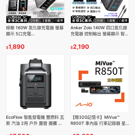
綠聯 160W 氮化鎵充電器 螢幕
Anker Zolo 140W 四口氮化鎵
顯示 5口充電
充電器 控制輸出 螢幕顯示 智能
PD3.1/QC/UFCS/SCP 單口
溫控 體積小巧 筆電充電 快充
140W 摺疊插頭 筆電 快充
1,890
2,190
$
$
EcoFlow 智能發電機 雙燃料 瓦
【贈32G記憶卡】MiVue™
斯 汽油 2用 戶外 露營 擺攤 車
R850T 車內版 行車記錄器 星
泊
光級 HDR 數位防眩 WIFI GPS