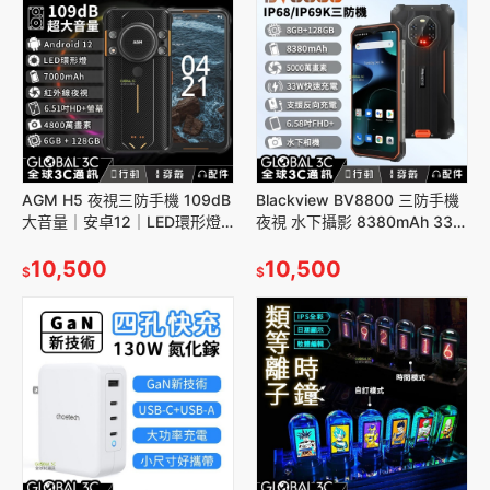
AGM H5 夜視三防手機 109dB
Blackview BV8800 三防手機
大音量｜安卓12｜LED環形燈
夜視 水下攝影 8380mAh 33W
｜7000mAh｜6+128GB｜
快充 6.58吋FHD+ 反向充電
6.51吋螢幕
10,500
10,500
$
$