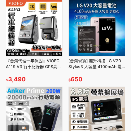
『台灣代理一年保固』VIOFO
[台灣現貨] 麗升科技 LG V20
A119 V3 行車紀錄器 GPS高配
Stylus3 大容量 4100mAh 電
版 2K高畫質 140°廣角 停車監
池 BL44E1F 半年保固 H990D
控 行車記錄器
3,490
650
$
$