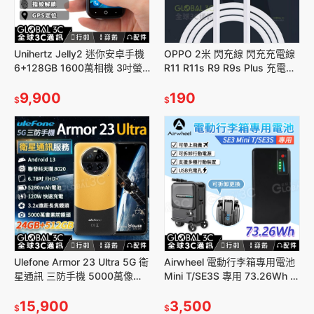
Unihertz Jelly2 迷你安卓手機
OPPO 2米 閃充線 閃充充電線
6+128GB 1600萬相機 3吋螢
R11 R11s R9 R9s Plus 充電
幕 好攜帶
+傳輸 二合一
9,900
190
$
$
Ulefone Armor 23 Ultra 5G 衛
Airwheel 電動行李箱專用電池
星通訊 三防手機 5000萬像素
Mini T/SE3S 專用 73.26Wh 行
夜視+超廣角+變焦 快充
李箱配件 可拆式電池 行動電源
15,900
3,500
$
$