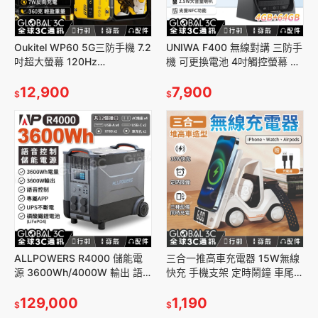
Oukitel WP60 5G三防手機 7.2
UNIWA F400 無線對講 三防手
吋超大螢幕 120Hz
機 可更換電池 4吋觸控螢幕 對
48G+512GB 1億像素+夜視+微
講機 夜視相機 迷你手機 IP65
距 安卓15
12,900
防水 防塵
7,900
$
$
ALLPOWERS R4000 儲能電
三合一推高車充電器 15W無線
源 3600Wh/4000W 輸出 語
快充 手機支架 定時鬧鐘 車尾氛
音控制 12個輸出 露營 擺攤 車
圍燈 Apple Watch/AirPods 無
泊
129,000
線充電
1,190
$
$