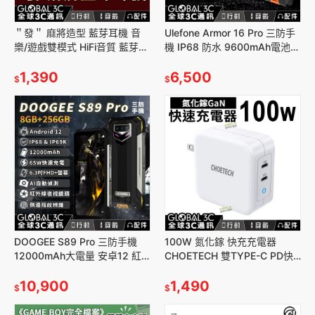
＂發＂ 麻將造型 藍芽耳機 音
Ulefone Armor 16 Pro 三防手
樂/遊戲雙模式 HiFi音質 藍芽
機 IP68 防水 9600mAh電池
5.3 智能觸控 過年送禮 生日 禮
4+64GB 122dB喇叭
物
1,390
6,500
$
$
DOOGEE S89 Pro 三防手機
100W 氮化鎵 快充充電器
12000mAh大電量 安卓12 紅
CHOETECH 雙TYPE-C PD快
外線夜視 65W快充 8+256GB
充 GaN
10,900
1,490
$
$