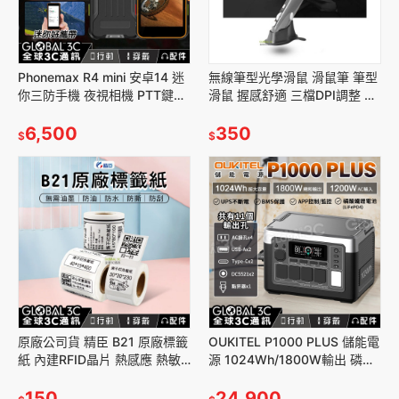
Phonemax R4 mini 安卓14 迷
無線筆型光學滑鼠 滑鼠筆 筆型
你三防手機 夜視相機 PTT鍵
滑鼠 握感舒適 三檔DPI調整 左
150g 迷你手機
鍵 右鍵 滾輪功能 不占空間
6,500
350
$
$
原廠公司貨 精臣 B21 原廠標籤
OUKITEL P1000 PLUS 儲能電
紙 內建RFID晶片 熱感應 熱敏
源 1024Wh/1800W輸出 磷酸
條碼紙 免墨水碳粉耗材
鐵鋰電池 AC插座 戶外 露營 擺
150
攤
24,900