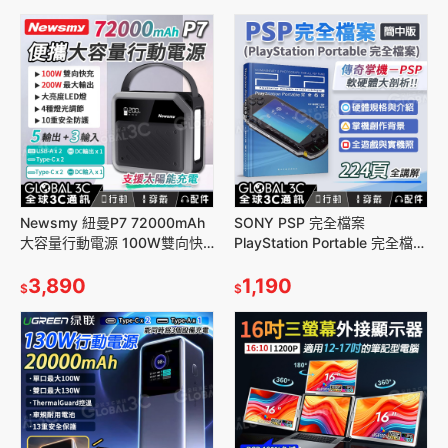
Newsmy 紐曼P7 72000mAh
SONY PSP 完全檔案
大容量行動電源 100W雙向快
PlayStation Portable 完全檔案
充 200W LED燈 5口輸出 支援
創作背景 遊戲資料 掌機 遊戲
太陽能
3,890
收藏
1,190
$
$