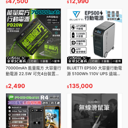
47,500
電子後視鏡
12,990
$
$
70000mAh 能量魔方 大容量行
BLUETTI EP500 大容量行動電
動電源 22.5W 可充4台裝置
源 5100Wh 110V UPS 遠端遙
PD20W SCP FCP QC快充
控 停電/戶外/露營/家電
2,490
135,000
$
$