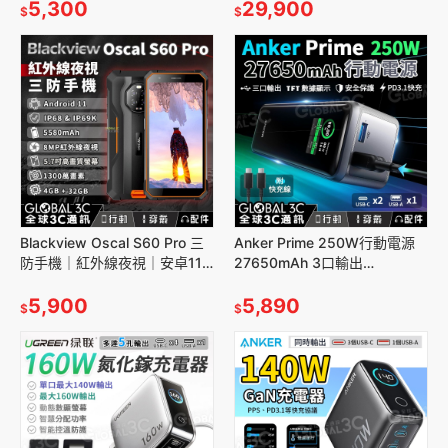
板/電瓶 露營
5,300
29,900
$
$
Blackview Oscal S60 Pro 三
Anker Prime 250W行動電源
防手機｜紅外線夜視｜安卓11
27650mAh 3口輸出
｜IP68/IP69K｜1300萬畫素
PD3.1/QC3.0/FCP 筆電快充
5,900
5,890
$
$