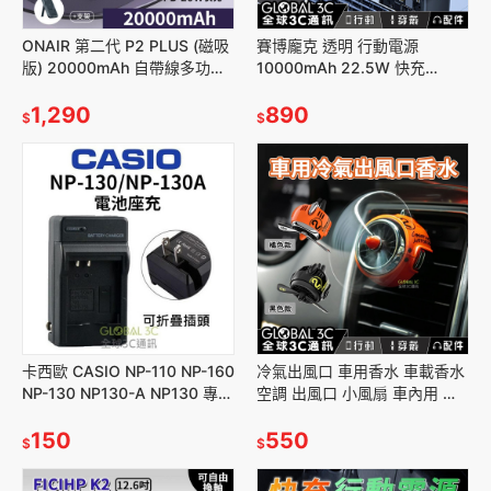
ONAIR 第二代 P2 PLUS (磁吸
賽博龐克 透明 行動電源
版) 20000mAh 自帶線多功能
10000mAh 22.5W 快充
行動電源 Magsafe磁吸 無線充
Type-C iPhone 安卓 行動充 動
1,290
態燈效
890
$
$
卡西歐 CASIO NP-110 NP-160
冷氣出風口 車用香水 車載香水
NP-130 NP130-A NP130 專用
空調 出風口 小風扇 車內用 裝
電池座充
飾 香薰 香氛 飾品
150
550
$
$