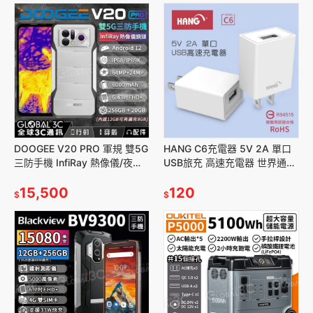
DOOGEE V20 PRO 軍規 雙5G
HANG C6充電器 5V 2A 單口
三防手機 InfiRay 熱像儀/夜視
USB旅充 高速充電器 世界通用
鏡頭 20+256GB
電壓 充電穩定高效率 BSMI認
15,500
證
120
$
$