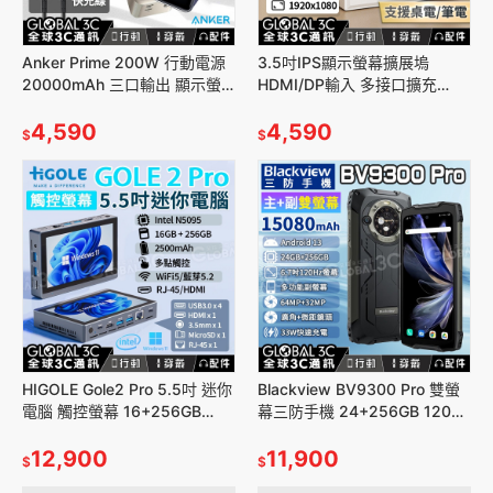
Anker Prime 200W 行動電源
3.5吋IPS顯示螢幕擴展塢
20000mAh 三口輸出 顯示螢
HDMI/DP輸入 多接口擴充
幕 便攜式快充 充電器
1920*1080 螢幕開關 亮度調
4,590
節
4,590
$
$
HIGOLE Gole2 Pro 5.5吋 迷你
Blackview BV9300 Pro 雙螢
電腦 觸控螢幕 16+256GB
幕三防手機 24+256GB 120Hz
Win11 迷你平板電腦 風扇版
安卓13 大電量 廣角+微距
12,900
11,900
$
$