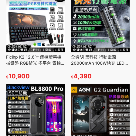
Ficihp K2 12.6吋 觸控螢幕機
全透明 黑科技 行動電源
械鍵盤 RGB背光 多平台 青軸
20000mAh 100W快充 LED顯
可換軸
示 多快充協議 透明機甲
10,900
4,390
$
$