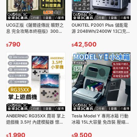
UCG正版《薩爾達傳說 曠野之
OUKITEL P2001 Plus 儲能電
息 完全攻略本終極版》300頁
源 2048Wh/2400W 13口充電
100%完成度+全地圖攻略
UPS不斷電 家庭備用電 露營
+DLC攻略 荒野
790
42,500
$
$
ANBERNIC RG35XX 周哥 掌上
Tesla Model Y 專用冰箱 行動
遊戲機 3.5吋 內建模擬器 懷舊
冰箱 15L大容量 免改裝 壓縮機
復古 街機格鬥 禮物 SFC PS1
冷藏/冷凍/保溫 車載冰箱 車宿
1,990
露營
9,500
$
$