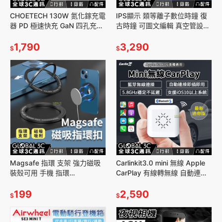
CHOETECH 130W 氮化鎵充電
IPS顯示 類等離子數位時鐘 復
器 PD 極速快充 GaN 四孔充電
古時鐘 可圖文編輯 真空管設計
大功率充電器
日期顯示 自訂圖片編輯 RGB
1,790
3,290
$
$
Magsafe 指環 支架 強力磁吸
Carlinkit3.0 mini 無線 Apple
裝殼可用 手機 指環
CarPlay 有線轉無線 自動連接
iphone12/13Promax
U2W PLUS 迷你版
199
2,590
$
$