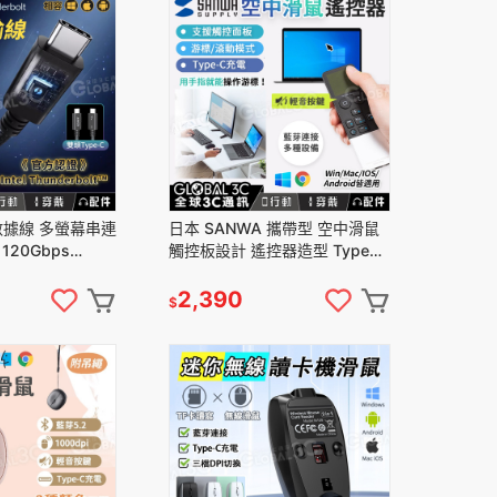
 數據線 多螢幕串連
日本 SANWA 攜帶型 空中滑鼠
5 120Gbps
觸控板設計 遙控器造型 TypeC
Intel認證
充電 Win/Mac/iOS/Android
2,390
$