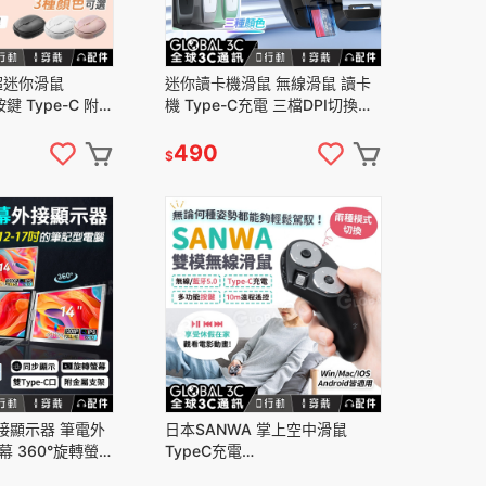
超迷你滑鼠
迷你讀卡機滑鼠 無線滑鼠 讀卡
按鍵 Type-C 附吊
機 Type-C充電 三檔DPI切換
機
Win/Mac/iOS/Android
490
$
外接顯示器 筆電外
日本SANWA 掌上空中滑鼠
螢幕 360°旋轉螢幕
TypeC充電
Type-C
Win/Mac/iOS/Android