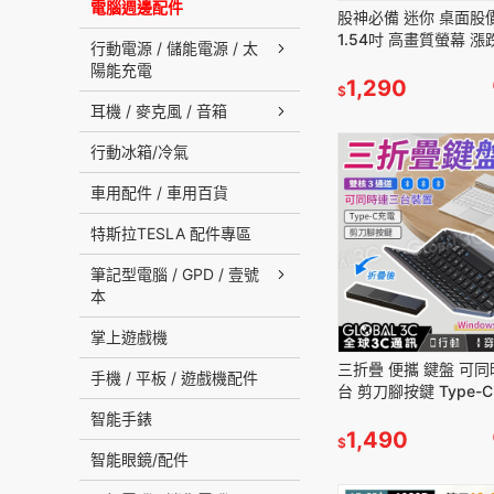
電腦週邊配件
股神必備 迷你 桌面股
1.54吋 高畫質螢幕 漲
行動電源 / 儲能電源 / 太
速刷新 股票 ETF
陽能充電
1,290
$
耳機 / 麥克風 / 音箱
行動冰箱/冷氣
車用配件 / 車用百貨
特斯拉TESLA 配件專區
筆記型電腦 / GPD / 壹號
本
掌上遊戲機
三折疊 便攜 鍵盤 可
手機 / 平板 / 遊戲機配件
台 剪刀腳按鍵 Type-
巧好攜帶 兩種顏色
智能手錶
1,490
$
智能眼鏡/配件