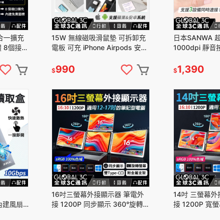
合一擴充
15W 無線磁吸滑鼠墊 可拆卸充
日本SANWA 
 8個接口
電板 可充 iPhone Airpods 安卓
1000dpi 靜音
2.0 乙
磁吸充電 蘋果 充電
繩 電腦配件 手
990
1,390
$
$
16吋三螢幕外接顯示器 筆電外
14吋 三螢幕
 內建風扇
接 1200P 同步顯示 360°旋轉螢
接 1200P 寬
外接硬碟
幕 雙Type-C 12-17吋筆電
四螢幕同步顯示 