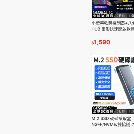
小螢幕軟體控制器+八
HUB 圖形快速開啟軟體
4K傳輸 觸控螢幕 HDMI
太網路
1,590
$
M.2 SSD 硬碟讀取盒
NGFF/NVME/雙協議
10Gbps USB 3.2 