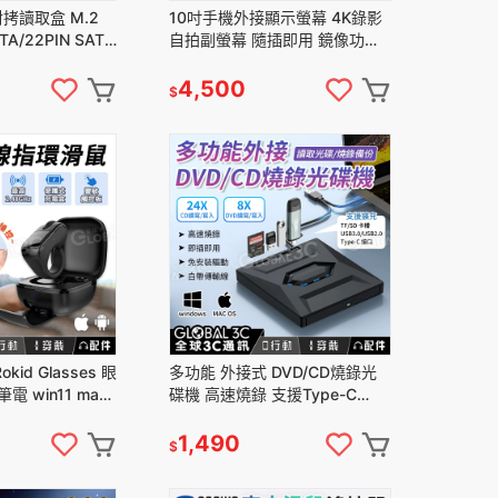
拷讀取盒 M.2
10吋手機外接顯示螢幕 4K錄影
TA/22PIN SATA
自拍副螢幕 隨插即用 鏡像功能
s 雙向讀寫
iPhone 安卓皆適用
4,500
$
id Glasses 眼
多功能 外接式 DVD/CD燒錄光
電 win11 mac
碟機 高速燒錄 支援Type-C
都可用
USB3.0 TF/SD卡槽 免安裝驅動
1,490
$