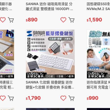
價顯示器
SANWA 迷你 磁吸兩用滑鼠 分
固態硬碟SSD對
跌變化 快
離式滑鼠 雙模連接 1600DPI 可
NVMe/M.2 SA
同時連接三設備 迷你 便攜
全相容 10Gbp
890
1,590
$
$
同時連接三
SANWA 化妝鏡 摺疊鍵盤 迷你
迷你指環滑鼠 Rok
C充電 輕
鍵盤+化妝鏡 折疊收納 多設備連
鏡可用 充電盒 筆
接 電腦配件 送支架 收納袋
iphone 安卓 
1,790
990
$
$