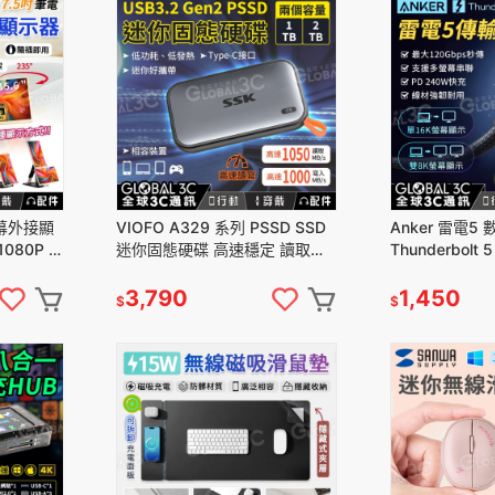
螢幕外接顯
VIOFO A329 系列 PSSD SSD
Anker 雷電5
080P 雙
迷你固態硬碟 高速穩定 讀取
Thunderbolt 
 隨插即用
1050MB/s 寫入1000MB/s
PD240W 快充 
3,790
1,450
$
$