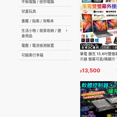
平板電腦 / 迷你電腦
兒童玩具
書籍 / 指南 / 攻略本
生活小物 / 居家收納 / 健
身用品
電壓 / 電流檢測裝置
筆電 擴充 15.6吋雙
可騎乘行李箱
示器 螢幕可直/橫顯示 1
USB-C接口 同步顯示
多種組合
13,500
$