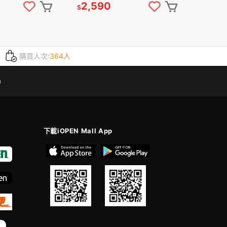
2,590
$
購買人次:
364人
m
下載iOPEN Mall App