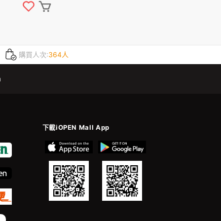
1
購買人次:
364人
m
下載iOPEN Mall App