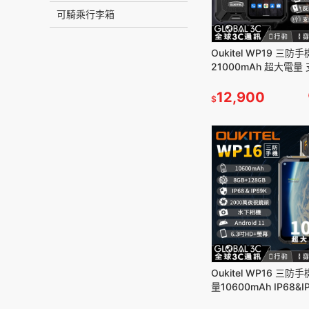
可騎乘行李箱
Oukitel WP19 三防手
21000mAh 超大電量
充電 33W快充 6.78
12,900
$
Oukitel WP16 三防
量10600mAh IP68&I
8+128G 夜視相機 安卓