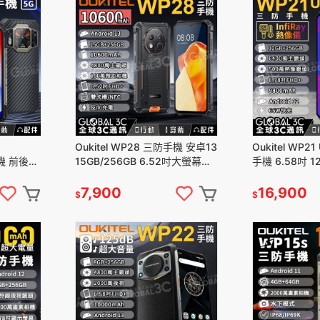
Oukitel WP28 三防手機 安卓13
Oukitel WP2
手機 前後雙
15GB/256GB 6.52吋大螢幕
手機 6.58吋 1
120W快充
10600大電量 4800萬像素
視鏡頭 9800m
7,900
16,900
$
$