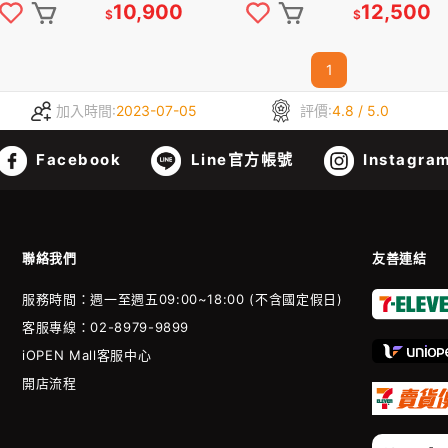
8G/NFC 安卓1
10,900
12,500
$
$
1
加入時間:
2023-07-05
評價:
4.8 / 5.0
Facebook
Line官方帳號
Instagra
聯絡我們
友善連結
服務時間：週一至週五09:00~18:00 (不含國定假日)
客服專線：02-8979-9899
iOPEN Mall客服中心
開店流程