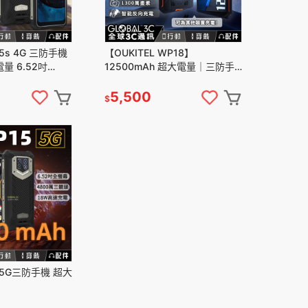
15s 4G 三防手機
【OUKITEL WP18】
電量 6.52吋
12500mAh 超大電量｜三防手
4GB 2000萬相機
機｜IP68/IP69K｜13MP相機｜
安卓11
5,500
$
15 5G三防手機 超大
68/IP69K/8+12