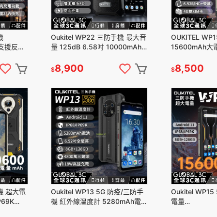
機
Oukitel WP22 三防手機 最大音
OUKITEL WP
 支援反向
量 125dB 6.58吋 10000mAh
15600mAh大
吋螢幕
8GB+256GB 夜視鏡
HD+螢幕 4+6
8,900
8,500
$
$
手機 超大電
Oukitel WP13 5G 防疫/三防手
Oukitel WP
P69K
機 紅外線溫度計 5280mAh電
電量
11
量/IP68/IP69K/8+128G
15600mAh/IP