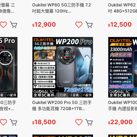
 雙螢幕 三
Oukitel WP60 5G三防手機 7.2
Oukitel WP6
.08億像素
吋超大螢幕 120Hz
吋 48G+512G
48G+512GB 1億像素+夜視+微
量 1億鏡頭+夜
距 安卓15
12,900
12,500
$
$
 5G三防手
Oukitel WP200 Pro 5G 三防手
Oukitel WP10
z 夜視+微
機 多功能耳機 72GB+1TB
手機 內建投影機 
8800mAh 1億像素 安卓15
億像素 手電筒 3
18,500
22,900
$
$