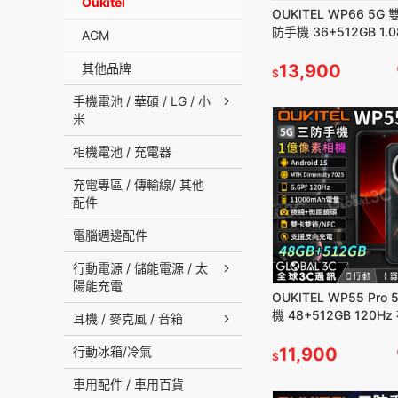
Oukitel
OUKITEL WP66 5G
防手機 36+512GB 1
AGM
相機 超輕薄 手機
其他品牌
13,900
$
手機電池 / 華碩 / LG / 小
米
相機電池 / 充電器
充電專區 / 傳輸線/ 其他
配件
電腦週邊配件
行動電源 / 儲能電源 / 太
陽能充電
OUKITEL WP55 Pro
機 48+512GB 120H
耳機 / 麥克風 / 音箱
距 11000毫安 安卓15
行動冰箱/冷氣
11,900
$
車用配件 / 車用百貨