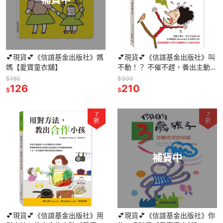
💕現貨💕《信誼基金出版社》媽
💕現貨💕《信誼基金出版社》叫
媽【愛寶童衣舖】
不動！？ 不催不趕，養出主動小
孩【愛寶童衣舖】
$180
$300
126
210
$
$
7
7
折
折
補貨中
💕現貨💕《信誼基金出版社》用
💕現貨💕《信誼基金出版社》你