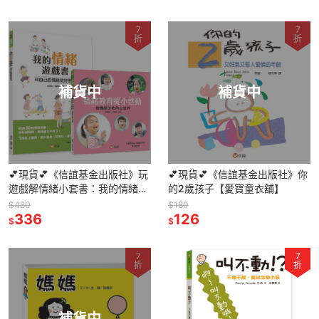
7
7
折
折
補貨中
補貨中
💕現貨💕《信誼基金出版社》玩
💕現貨💕《信誼基金出版社》你
遊戲解情緒小套書：我的情緒遊
的2歲孩子【愛寶童衣舖】
戲書+情緒教育從小啟動【愛寶
$480
$180
童衣舖】
336
126
$
$
7
7
折
折
補貨中