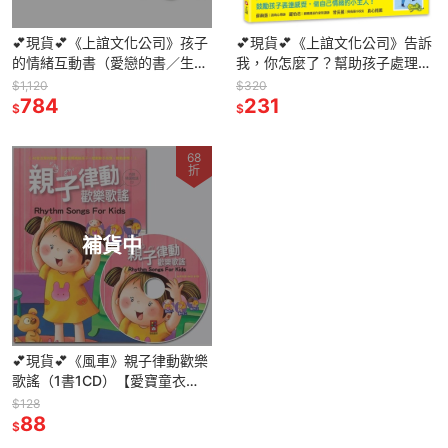
💕現貨💕《上誼文化公司》孩子
💕現貨💕《上誼文化公司》告訴
的情緒互動書（愛戀的書／生氣
我，你怎麼了？幫助孩子處理情
的書!／害怕的書／睡覺的書）
緒問題【愛寶童衣舖】
$1,120
$320
+好心情互動遊戲組+導讀手冊）
784
231
$
$
68
折
補貨中
💕現貨💕《風車》親子律動歡樂
歌謠（1書1CD）【愛寶童衣
舖】
$128
88
$