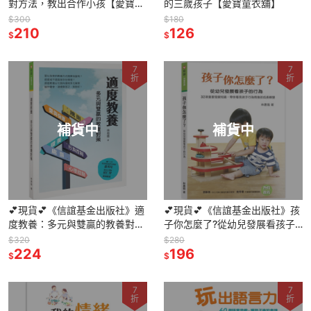
對方法，教出合作小孩【愛寶童
的三歲孩子【愛寶童衣舖】
衣舖】
$300
$180
210
126
$
$
7
7
折
折
補貨中
補貨中
💕現貨💕《信誼基金出版社》適
💕現貨💕《信誼基金出版社》孩
度教養：多元與雙贏的教養對策
子你怎麼了?從幼兒發展看孩子
【愛寶童衣舖】
的行為【愛寶童衣舖】
$320
$280
224
196
$
$
7
7
折
折