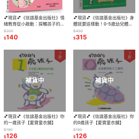
💕現貨💕《信誼基金出版社》情
💕現貨💕《信誼基金出版社》身
緒教育從小啟動：探觸孩子的內
體就要這樣動！0-5歲幼兒體能
心世界【愛寶童衣舖】
遊戲全集【愛寶童衣舖】
$200
$450
140
315
$
$
7
7
折
折
補貨中
補貨中
💕現貨💕《信誼基金出版社》你
💕現貨💕《信誼基金出版社》你
的一歲孩子【愛寶童衣舖】
的0歲孩子【愛寶童衣舖】
$180
$180
126
126
$
$