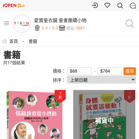
愛寶童衣舖 童書團購小物
5.0 / 5.0
商品:
1887
首頁
-
書籍
書籍
共
17
個結果
價格：
排序：
7
7
折
折
補貨中