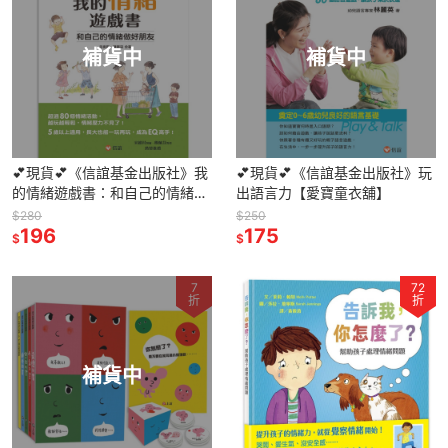
補貨中
補貨中
💕現貨💕《信誼基金出版社》我
💕現貨💕《信誼基金出版社》玩
的情緒遊戲書：和自己的情緒做
出語言力【愛寶童衣舖】
好朋友【愛寶童衣舖】
$280
$250
196
175
$
$
7
72
折
折
補貨中