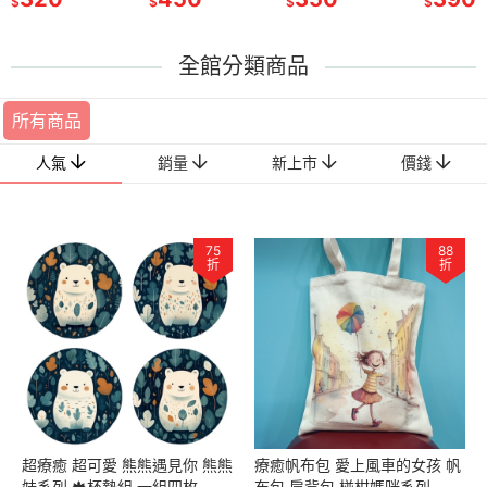
$
$
$
$
全館分類商品
所有商品
人氣
銷量
新上市
價錢
75
88
折
折
超療癒 超可愛 熊熊遇見你 熊熊
療癒帆布包 愛上風車的女孩 帆
妹系列 🍁杯墊組 一組四枚
布包 肩背包 椪柑媽咪系列