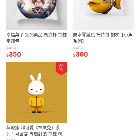
幸福菓子 系列商品 馬克杯 抱枕
防水零錢包 托特包 抱枕【小魚
零錢包
系列】
$450
$450
350
390
$
$
89
折
超療癒 超可愛《禪風兔》系
列：可留言 專屬訂製 抱枕 帆布
包 托特包