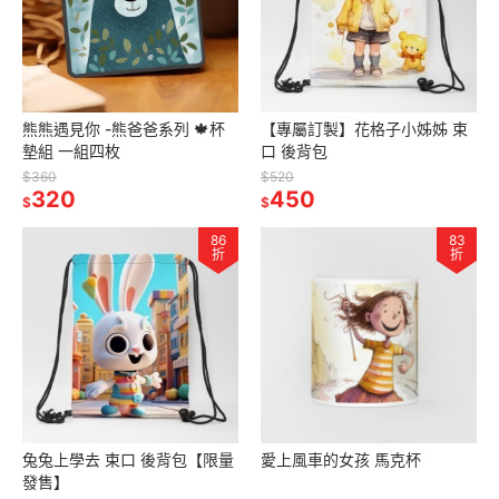
熊熊遇見你 -熊爸爸系列 🍁杯
【專屬訂製】花格子小姊姊 束
墊組 一組四枚
口 後背包
$360
$520
320
450
$
$
86
83
折
折
兔兔上學去 束口 後背包【限量
愛上風車的女孩 馬克杯
發售】