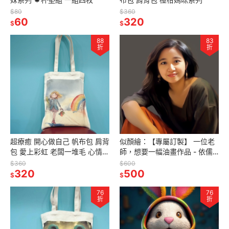
$80
$360
60
320
$
$
88
83
折
折
超療癒 開心做自己 帆布包 肩背
似顏繪：【專屬訂製】 一位老
包 愛上彩虹 老闆一堆毛 心情不
師，想要一幅油畫作品 - 依儒
太美
老師
$360
$600
320
500
$
$
76
76
折
折