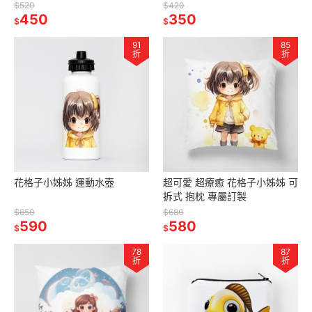
$520
$420
450
350
$
$
91
85
折
折
花格子小姊姊 運動水壺
超可愛 超療癒 花格子小姊姊 可
拆式 抱枕 專屬訂製
$650
$680
590
580
$
$
78
87
折
折