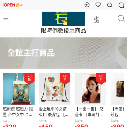
-
限時倒數優惠商品
全館主打商品
76
86
83
折
折
折
超療癒 超魔力 限
愛上風車的女孩
【一圖一售】 悠
【專屬訂
量 台中女中 金榜
束口 後背包 【椪
遊卡 《專屬訂
錢包
題名 三連中 女中
柑媽咪系列】
製》
$420
$520
$420
$450
熊 帆布包 肩背包
320
450
350
390