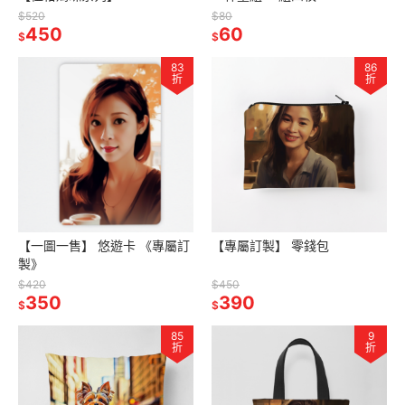
$520
$80
450
60
$
$
83
86
折
折
【一圖一售】 悠遊卡 《專屬訂
【專屬訂製】 零錢包
製》
$420
$450
350
390
$
$
85
9
折
折