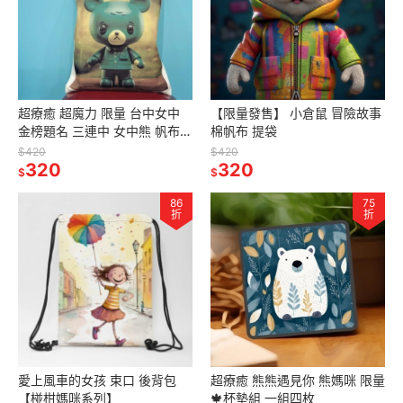
超療癒 超魔力 限量 台中女中
【限量發售】 小倉鼠 冒險故事
金榜題名 三連中 女中熊 帆布包
棉帆布 提袋
肩背包
$420
$420
320
320
$
$
86
75
折
折
愛上風車的女孩 束口 後背包
超療癒 熊熊遇見你 熊媽咪 限量
【椪柑媽咪系列】
🍁杯墊組 一組四枚