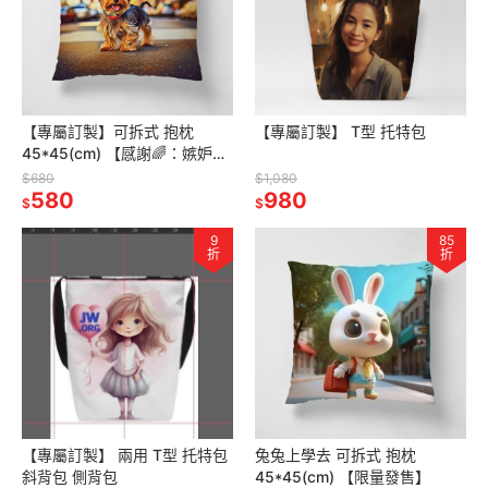
【專屬訂製】可拆式 抱枕
【專屬訂製】 T型 托特包
45*45(cm) 【感謝🌈：嫉妒設
計師】
$680
$1,080
580
980
$
$
9
85
折
折
【專屬訂製】 兩用 T型 托特包
兔兔上學去 可拆式 抱枕
斜背包 側背包
45*45(cm) 【限量發售】