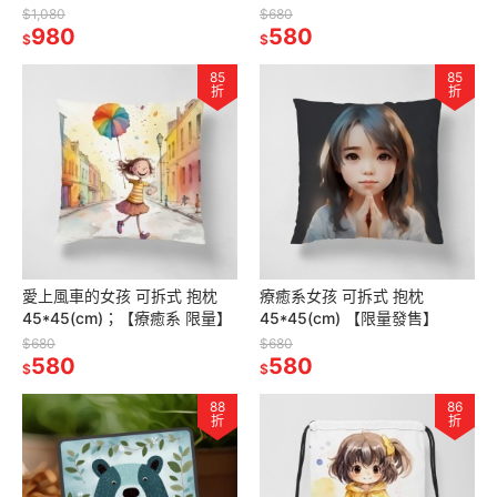
$1,080
$680
980
580
$
$
85
85
折
折
愛上風車的女孩 可拆式 抱枕
療癒系女孩 可拆式 抱枕
45*45(cm)；【療癒系 限量】
45*45(cm) 【限量發售】
$680
$680
580
580
$
$
88
86
折
折