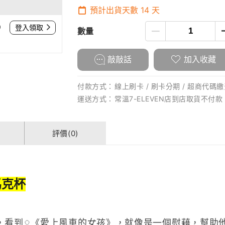
預計出貨天數
14
天
0
登入領取
數量
敲敲話
加入收藏
付款方式：
線上刷卡 / 刷卡分期 / 超商代碼繳費
運送方式：
常溫7-ELEVEN店到店取貨不付款
評價(0)
馬克杯
，看到
《愛上風車的女孩》，就像是一個慰藉，幫助
🎈