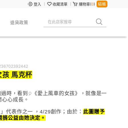
結帳
登入
收藏清單
購物車(
0
)
退貨政策
236702392442
孩 馬克杯
難過時，看到
《愛上風車的女孩》，就像是一
🎈
開心心成長。
系」
代表作之一
，
4/29創作；由於：
此圖贈予
潤捐公益由她決定。