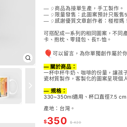
—
商品為接單生產，手工製作。
🎈
—
限量發售：此圖案預計只販售5
🎈
—
感謝優質文章創作者：椪柑媽
🎈
可搭配成一系列的相同圖案，不同
卡、抱枕、零錢包、長T-恤。
可以留言，為你單獨創作屬於
— 關於商品：
一杯中杯牛奶、咖啡的份量，讓孩子
瓷材質製作，客製化的圖案呈現個
— 規格：
330~350ml適用、
杯口直徑7.5 cm
產地：台灣。
350
$
$ 420