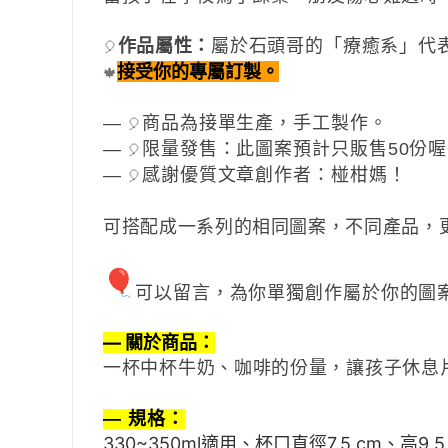
作品屬性
：
屬於
石頭哥的「
療癒系」
代
🎈
接受你的專屬訂製。
🍁
—
商品為接單生產，手工製作。
🎈
—
限量發售：此圖案預計只販售50份
🎈
—
感謝優質文章創作者：椪柑媽！
🎈
可搭配成一系列的相同圖案，不同產品，
可以留言，為你單獨創作屬於你的圖
— 關於商品：
一杯中杯牛奶、咖啡的份量，讓孩子休息
— 規格：
330~350ml適用、
杯口直徑7.5 cm、高9.5