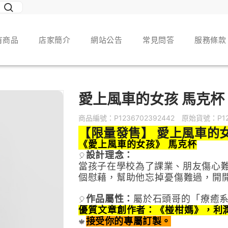
有商品
店家簡介
網站公告
常見問答
服務條款
愛上風車的女孩 馬克杯
商品編號：
P1236702392442
原始貨號：
P1
【限量發售】 愛上風車的女
《愛上風車的女孩》 馬克杯
設計理念：
🎈
當孩子在學校為了課業、朋友傷心
個慰藉，幫助他
忘掉憂傷難過，開
作品屬性
：
屬於
石頭哥的「
療癒
🎈
優質文章創作者：《椪柑媽》，利
接受你的專屬訂製。
🍁