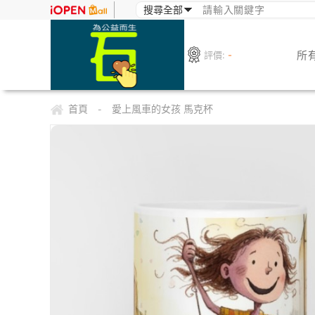
所
評價:
-
首頁
愛上風車的女孩 馬克杯
-