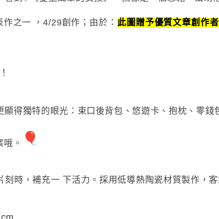
表作之一
，
4/29創作；由於：
此圖贈予優質文章創作者
喔！
更顯得獨特的眼光：束口後背包、悠遊卡、抱枕、零錢包
案哦。
片刻時，補充一 下活力。採用低導熱陶瓷材質製作，
 cm