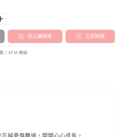
加入購物車
立即結帳
 / ATM 轉帳
他
忘掉憂傷難過，開開心心成長。