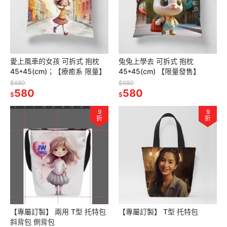
愛上風車的女孩 可拆式 抱枕
兔兔上學去 可拆式 抱枕
45*45(cm)；【療癒系 限量】
45*45(cm) 【限量發售】
$680
$680
580
580
$
$
9
9
折
折
【專屬訂製】 兩用 T型 托特包
【專屬訂製】 T型 托特包
斜背包 側背包