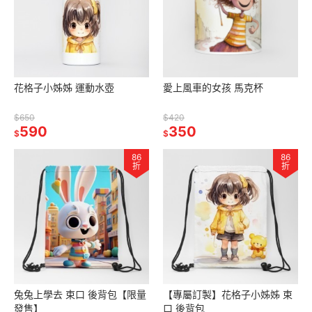
花格子小姊姊 運動水壺
愛上風車的女孩 馬克杯
$650
$420
590
350
$
$
86
86
折
折
兔兔上學去 束口 後背包【限量
【專屬訂製】花格子小姊姊 束
發售】
口 後背包