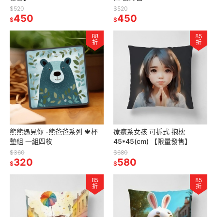
$520
$520
450
450
$
$
88
85
折
折
熊熊遇見你 -熊爸爸系列 🍁杯
療癒系女孩 可拆式 抱枕
墊組 一組四枚
45*45(cm) 【限量發售】
$360
$680
320
580
$
$
85
85
折
折