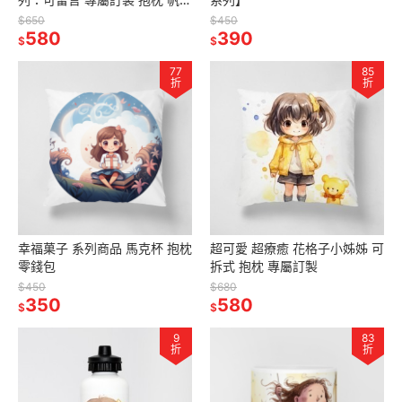
包 托特包
$650
$450
580
390
$
$
77
85
折
折
幸福菓子 系列商品 馬克杯 抱枕
超可愛 超療癒 花格子小姊姊 可
零錢包
拆式 抱枕 專屬訂製
$450
$680
350
580
$
$
9
83
折
折