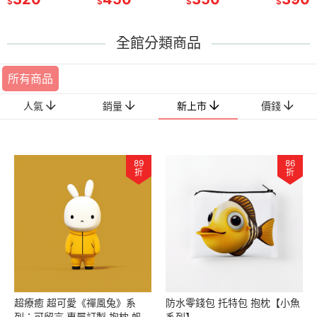
$
$
$
$
全館分類商品
所有商品
新上市
人氣
銷量
價錢
89
86
折
折
超療癒 超可愛《禪風兔》系
防水零錢包 托特包 抱枕【小魚
列：可留言 專屬訂製 抱枕 帆布
系列】