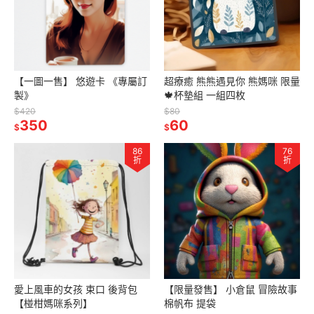
【一圖一售】 悠遊卡 《專屬訂
超療癒 熊熊遇見你 熊媽咪 限量
製》
🍁杯墊組 一組四枚
$420
$80
350
60
$
$
86
76
折
折
愛上風車的女孩 束口 後背包
【限量發售】 小倉鼠 冒險故事
【椪柑媽咪系列】
棉帆布 提袋