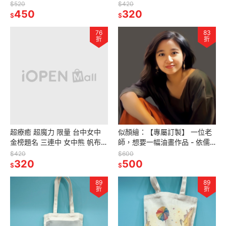
$520
$420
450
320
$
$
76
83
折
折
超療癒 超魔力 限量 台中女中
似顏繪：【專屬訂製】 一位老
金榜題名 三連中 女中熊 帆布包
師，想要一幅油畫作品 - 依儒
肩背包
老師
$420
$600
320
500
$
$
89
89
折
折