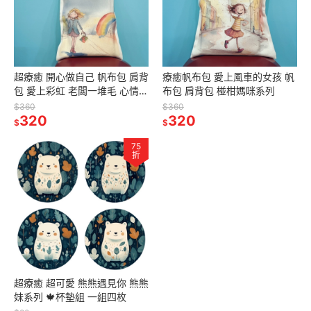
超療癒 開心做自己 帆布包 肩背
療癒帆布包 愛上風車的女孩 帆
包 愛上彩虹 老闆一堆毛 心情不
布包 肩背包 椪柑媽咪系列
太美
$360
$360
320
320
$
$
75
折
超療癒 超可愛 熊熊遇見你 熊熊
妹系列 🍁杯墊組 一組四枚