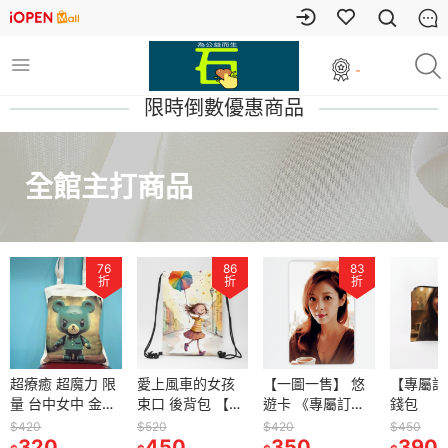
-
限時倒數優惠商品
全館主打商品
76
86
83
折
折
折
超療癒 超魔力 限
愛上風車的女孩
【一圖一售】 悠
【專屬訂
量 台中女中 金榜
束口 後背包 【椪
遊卡 《專屬訂
錢包
題名 三連中 女中
柑媽咪系列】
製》
$420
$520
$420
$450
熊 帆布包 肩背包
320
450
350
390