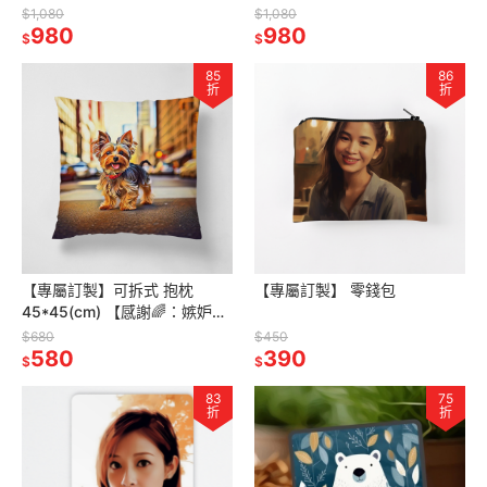
$1,080
$1,080
980
980
$
$
85
86
折
折
【專屬訂製】可拆式 抱枕
【專屬訂製】 零錢包
45*45(cm) 【感謝🌈：嫉妒設
計師】
$680
$450
580
390
$
$
83
75
折
折