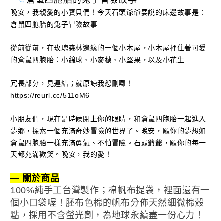
晚安，我親愛的小寶貝們！今天石頭爺爺要說的床邊故事是：
倉鼠四胞胎的兔子冒險故事
從前從前，在玫瑰森林邊緣的一個小木屋，小木屋裡住著可愛
的倉鼠四胞胎：小綿球、小麥穗、小堅果，以及小花生…
冗長部分，見連結；就原諒我恕刪囉！
https://reurl.cc/511oM6
小朋友們，現在是時候閉上你的眼睛，和倉鼠四胞胎一起進入
夢鄉，探索一個充滿奇妙冒險的世界了。晚安，願你的夢想如
倉鼠四胞胎一樣充滿勇氣、不怕冒險。石頭爺爺，願你的每一
天都充滿歡笑。晚安，我的愛！
— 關於商品
100%純手工台灣製作；棉帆布提袋，裡面還有一
個小口袋喔！胚布色棉的帆布分佈天然細微棉殼
點，採用不含螢光劑，為地球永續盡一份心力！