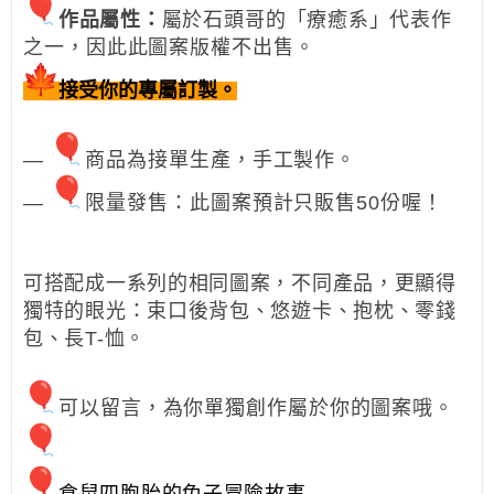
作品屬性
：
屬於
石頭哥的「
療癒系」
代表作
之一，因此此圖案版權不出售。
接受你的專屬訂製。
—
商品為接單生產，手工製作。
—
限量發售：此圖案預計只販售50份喔！
可搭配成一系列的相同圖案，不同產品，更顯得
獨特的眼光：束口後背包、悠遊卡、抱枕、零錢
包、長T-恤。
可以留言，為你單獨創作屬於你的圖案哦。
倉鼠四胞胎的兔子冒險故事