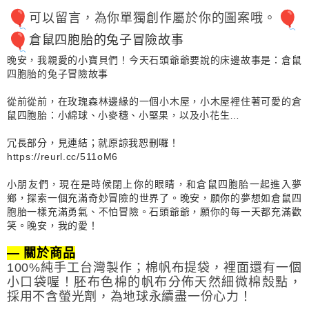
可以留言，為你單獨創作屬於你的圖案哦。
倉鼠四胞胎的兔子冒險故事
晚安，我親愛的小寶貝們！今天石頭爺爺要說的床邊故事是：倉鼠
四胞胎的兔子冒險故事
從前從前，在玫瑰森林邊緣的一個小木屋，小木屋裡住著可愛的倉
鼠四胞胎：小綿球、小麥穗、小堅果，以及小花生…
冗長部分，見連結；就原諒我恕刪囉！
https://reurl.cc/511oM6
小朋友們，現在是時候閉上你的眼睛，和倉鼠四胞胎一起進入夢
鄉，探索一個充滿奇妙冒險的世界了。晚安，願你的夢想如倉鼠四
胞胎一樣充滿勇氣、不怕冒險。石頭爺爺，願你的每一天都充滿歡
笑。晚安，我的愛！
— 關於商品
100%純手工台灣製作；棉帆布提袋，裡面還有一個
小口袋喔！胚布色棉的帆布分佈天然細微棉殼點，
採用不含螢光劑，為地球永續盡一份心力！