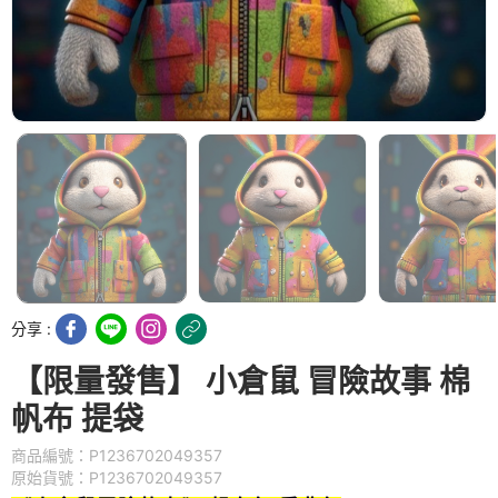
分享 :
【限量發售】 小倉鼠 冒險故事 棉
帆布 提袋
商品編號：P1236702049357
原始貨號：P1236702049357