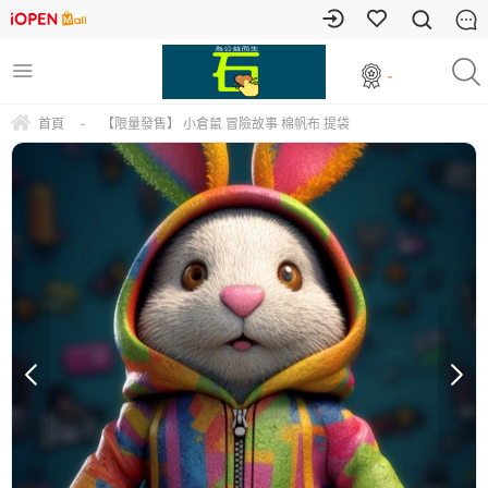
-
首頁
-
【限量發售】 小倉鼠 冒險故事 棉帆布 提袋