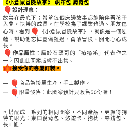
《小倉鼠冒險故事》
帆布包 肩背包
設計理念：
故事在最底下；希望每個床邊故事都能陪伴著孩子
入夢，快樂的成長。在學校為了課業難過、朋友傷
心時，看到
《小倉鼠冒險故事》，就像是一個慰
藉，幫助他
忘掉憂傷難過，勇敢冒險、開開心心成
長。
作品屬性
：
屬於
石頭哥的「
療癒系」
代表作之
一，因此此圖案版權不出售。
接受你的專屬訂製。
—
商品為接單生產，手工製作。
—
限量發售：此圖案預計只販售50份喔！
可搭配成一系列的相同圖案，不同產品，更顯得獨
特的眼光：束口後背包、悠遊卡、抱枕、零錢包、
長T-恤。