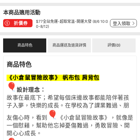
本商品適用活動
$77全站免運-超取常溫-開運大發 (8/6 10:0
折價券
登入領取
0-8/12)
商品特色
商品運送及退貨詳情
評價(0)
商品特色
《小倉鼠冒險故事》
帆布包 肩背包
設計理念：
故事在最底下；希望每個床邊故事都能陪伴著孩
子入夢，快樂的成長。在學校為了課業難過、朋
友傷心時，看到
《小倉鼠冒險故事》，就像是
一個慰藉，幫助他
忘掉憂傷難過，勇敢冒險、開
開心心成長。