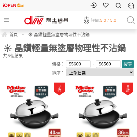
評價:
5.0 / 5.0
首頁
-
☀ 晶鑽輕量無塗層物理性不沾鍋
☀ 晶鑽輕量無塗層物理性不沾鍋
共
5
個結果
價格：
排序：
8
8
折
折