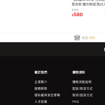
型衣架 圍巾架(紅色/2
原裝進口
$889
580
$
商品:
193
關於我們
購物須知
企業簡介
購物流程說明
服務條款
配送/取貨方式
隱私權與安全策略
取消/退貨方式
人才招募
FAQ