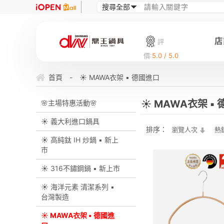
店
評
價:
5.0 / 5.0
首頁
-
☀ MAWA衣架 ▪︎ 德國進口
☀ MAWA衣架 ▪︎
🌸主場特惠活動🌸
☀ 義大利進口鍋具
排序：
瀏覽人次
熱
☀ 高純鈦 IH 炒鍋 ▪︎ 新上
市
☀ 316不鏽鋼鍋 ▪︎ 新上市
☀ 海洋元素 清潔系列 ▪︎
台灣製造
☀ MAWA衣架 ▪︎ 德國進