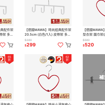
經典配件架
【德國MAWA】時尚經典配件架
【德國MAWA
皮帶架 多功
20.5cm (白色/1入) 皮帶架 多功
型衣架 圍巾架(
收納 掛皮
能掛鉤 帽子架 多功能收納 掛皮
裝進口
$380
$580
帶 帽子收納
299
520
$
$
65
62
折
折
補
止滑無痕心
【德國MAWA】時尚止滑無痕心
【德國MAWA