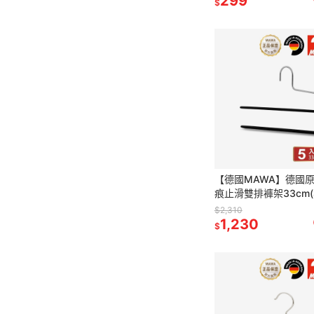
299
$
【德國MAWA】德國
痕止滑雙排褲架33cm(
入) 防滑衣架 止滑衣架
$2,310
止滑褲夾 褲架
1,230
$