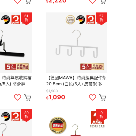
2,220
$
61
57
折
折
】時尚無痕收納裙
【德國MAWA】時尚經典配件架
色/5入) 防滑褲架
20.5cm (白色/5入) 皮帶架 多功
褲架 無痕褲架 衣
能掛鉤 帽子架 多功能收納 掛皮
$1,900
帶 帽子收納
1,090
$
89
9
折
折