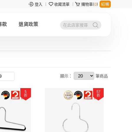
結帳
登入
收藏清單
購物車(
0
)
條款
退貨政策
顯示：
筆商品
5
57
折
折