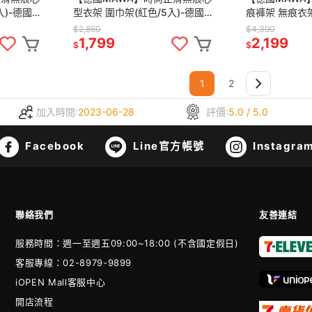
入)-德國
型衣架 圍巾架(紅色/5入)-德國
痕褲架 無痕衣
原裝進口
鋼衣架 掛衣架 
$2,860
$4,390
裝進口)-20入
1,799
2,199
$
$
1
2
加入時間:
2023-06-28
評價:
5.0 / 5.0
Facebook
Line官方帳號
Instagra
聯絡我們
友善連結
服務時間：週一至週五09:00~18:00 (不含國定假日)
客服專線：02-8979-9899
iOPEN Mall客服中心
開店流程