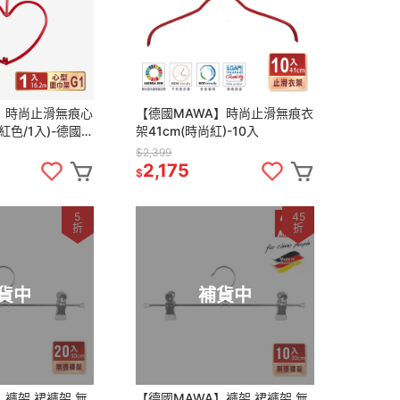
】時尚止滑無痕心
【德國MAWA】時尚止滑無痕衣
紅色/1入)-德國原
架41cm(時尚紅)-10入
$2,399
2,175
$
5
45
折
折
貨中
補貨中
】褲架 裙褲架 無
【德國MAWA】褲架 裙褲架 無