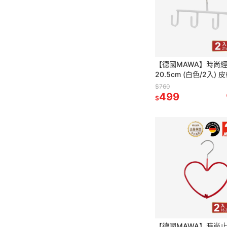
【德國MAWA】時尚
20.5cm (白色/2入) 
能掛鉤 帽子架 多功能
$760
帶 帽子收納
499
$
【德國MAWA】時尚