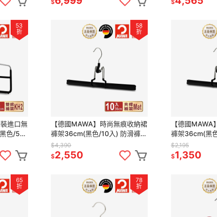
6,999
4,565
$
$
53
58
折
折
原裝進口無
【德國MAWA】時尚無痕收納裙
【德國MAWA
黑色/5
褲架36cm(黑色/10入) 防滑褲架
褲架36cm(黑
 無痕褲架
止滑褲架 裙架 褲架 無痕褲架 衣
止滑褲架 裙架 
$4,390
$2,195
架 裙褲架
架
2,550
1,350
$
$
65
78
折
折