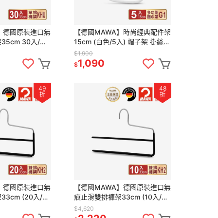
】德國原裝進口無
【德國MAWA】時尚經典配件架
5cm 30入/黑
15cm (白色/5入) 帽子架 掛絲巾
衣架 無痕褲架 止
圍巾 多功能收納 掛皮帶 內衣收
$1,900
納 小廢包收納
1,090
$
49
48
折
折
】德國原裝進口無
【德國MAWA】德國原裝進口無
3cm (20入/黑
痕止滑雙排褲架33cm (10入/黑
止滑衣架 無痕褲架
色) 防滑衣架 止滑衣架 無痕褲架
$4,620
止滑褲夾 褲架