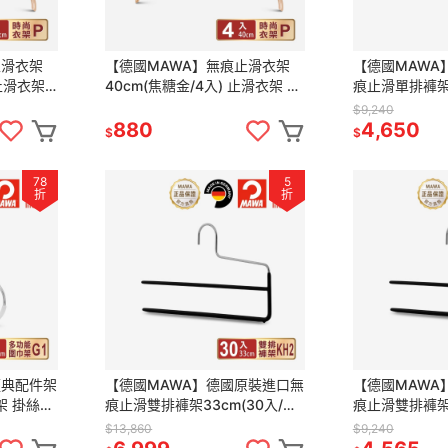
止滑衣架
【德國MAWA】無痕止滑衣架
【德國MAWA
 止滑衣架
40cm(焦糖金/4入) 止滑衣架 防
痕止滑單排褲架3
 晾衣架
滑衣架 無痕防滑衣架 晾衣架 德
防滑衣架 止滑
$9,240
國原裝進口
滑褲夾 褲架
880
4,650
$
$
78
5
折
折
經典配件架
【德國MAWA】德國原裝進口無
【德國MAWA
子架 掛絲巾
痕止滑雙排褲架33cm(30入/黑
痕止滑雙排褲架3
帶 內衣收
色) 防滑衣架 止滑衣架 無痕褲架
色) 防滑衣架 
$13,860
$9,240
止滑褲夾 褲架
止滑褲夾 褲架