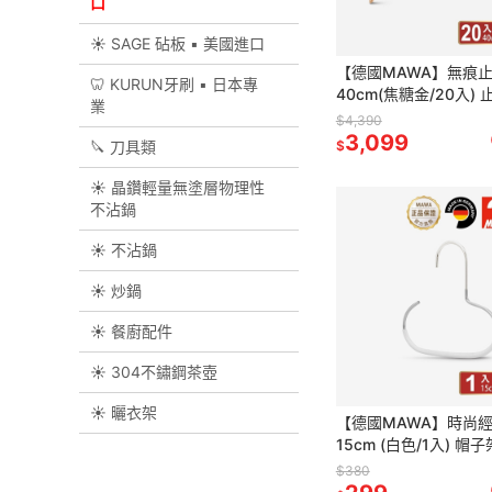
口
☀ SAGE 砧板 ▪︎ 美國進口
【德國MAWA】無痕
🦷 KURUN牙刷 ▪︎ 日本專
40cm(焦糖金/20入)
業
防滑衣架 無痕防滑衣架
$4,390
德國原裝進口
3,099
🔪 刀具類
$
☀ 晶鑽輕量無塗層物理性
不沾鍋
☀ 不沾鍋
☀ 炒鍋
☀ 餐廚配件
☀ 304不鏽鋼茶壺
☀ 曬衣架
【德國MAWA】時尚
15cm (白色/1入) 帽
圍巾 多功能收納 掛皮
$380
納 衣櫃掛鉤