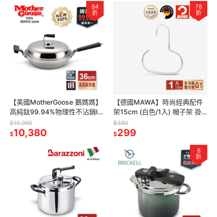
94
78
折
折
【美國MotherGoose 鵝媽媽】
【德國MAWA】時尚經典配件
高純鈦99.94%物理性不沾鍋IH
架15cm (白色/1入) 帽子架 掛
導磁炒鍋36cm
絲巾圍巾 多功能收納 掛皮帶 內
$10,990
$380
10,380
衣收納 衣櫃掛鉤
299
$
$
8
折