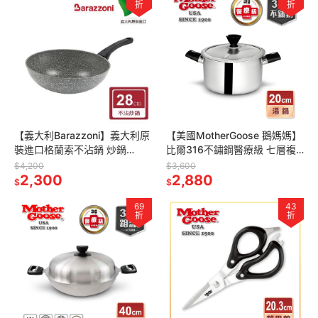
折
折
【義大利Barazzoni】義大利原
【美國MotherGoose 鵝媽媽】
裝進口格蘭索不沾鍋 炒鍋
比爾316不鏽鋼醫療級 七層複
28cm 深炒鍋 不沾鍋 半平底鍋
合金 雙耳湯鍋(20cm)-雙耳
$4,200
$3,600
2,300
2,880
$
$
69
43
折
折