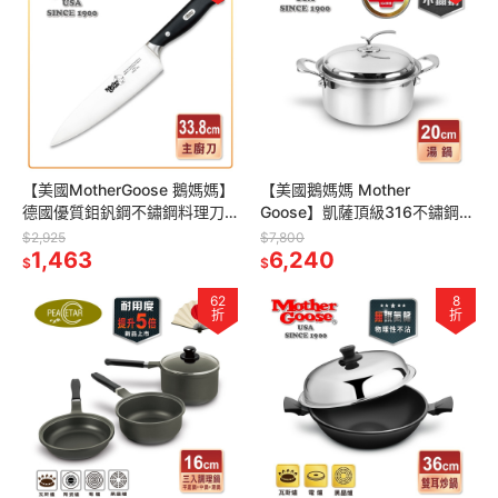
【美國MotherGoose 鵝媽媽】
【美國鵝媽媽 Mother
德國優質鉬釩鋼不鏽鋼料理刀/
Goose】凱薩頂級316不鏽鋼湯
主廚刀/肉片刀33.8cm
鍋20cm(湯鍋/不鏽鋼鍋)
$2,925
$7,800
1,463
6,240
$
$
62
8
折
折