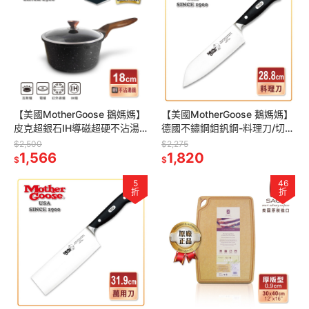
【美國MotherGoose 鵝媽媽】
【美國MotherGoose 鵝媽媽】
皮克超銀石IH導磁超硬不沾湯
德國不鏽鋼鉬釩鋼-料理刀/切菜
鍋18cm
刀/切肉刀28.8cm
$2,500
$2,275
1,566
1,820
$
$
5
46
折
折