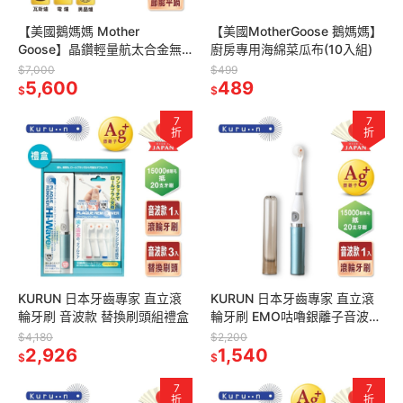
【美國鵝媽媽 Mother
【美國MotherGoose 鵝媽媽】
Goose】晶鑽輕量航太合金無
廚房專用海綿菜瓜布(10入組)
塗層物理性不沾鍋節能深平炒
$7,000
$499
鍋30cm
5,600
489
$
$
7
7
折
折
KURUN 日本牙齒專家 直立滾
KURUN 日本牙齒專家 直立滾
輪牙刷 音波款 替換刷頭組禮盒
輪牙刷 EMO咕嚕銀離子音波潔
淨牙刷 可替換刷頭
$4,180
$2,200
2,926
1,540
$
$
7
7
折
折