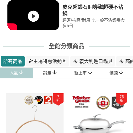
皮克超銀石IH導磁超硬不沾
鍋
超硬/抗磨/耐用 比一般不沾鍋壽命
多5倍
全館分類商品
所有商品
🌸主場特惠活動🌸
☀ 義大利進口鍋具
☀ 高純
人氣
銷量
新上市
價錢
7
75
折
折