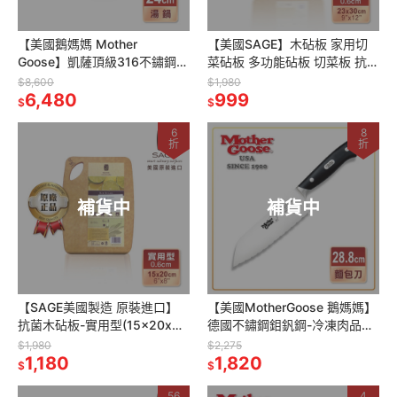
【美國鵝媽媽 Mother
【美國SAGE】木砧板 家用切
Goose】凱薩頂級316不鏽鋼湯
菜砧板 多功能砧板 切菜板 抗菌
鍋24cm(湯鍋 不銹鋼鍋)
木砧板-實用型(23x30x厚
$8,600
$1,980
6,480
0.6cm)
999
$
$
6
8
折
折
補貨中
補貨中
【SAGE美國製造 原裝進口】
【美國MotherGoose 鵝媽媽】
抗菌木砧板-實用型(15x20x厚
德國不鏽鋼鉬釩鋼-冷凍肉品刀/
0.6cm)
麵包刀28.8cm
$1,980
$2,275
1,180
1,820
$
$
56
4