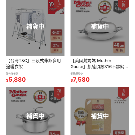
8
77
折
折
補貨中
補貨中
【台灣T&C】三段式伸縮多用
【美國鵝媽媽 Mother
途曬衣架
Goose】凱薩頂級316不鏽鋼炒
鍋 40cm 雙耳-醫療級不銹鋼
$7,380
$9,900
5,880
炒鍋
7,580
$
$
75
5
折
折
補貨中
補貨中