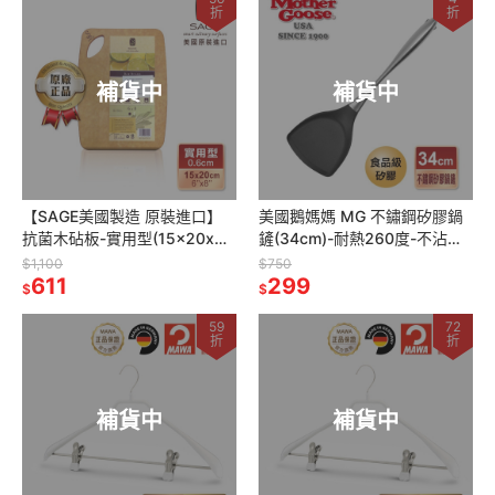
折
折
補貨中
補貨中
【SAGE美國製造 原裝進口】
美國鵝媽媽 MG 不鏽鋼矽膠鍋
抗菌木砧板-實用型(15x20x厚
鏟(34cm)-耐熱260度-不沾鍋
0.6cm)
專用
$1,100
$750
611
299
$
$
59
72
折
折
補貨中
補貨中