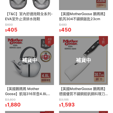
【T&C】室內舒適拖鞋全系列-
【美國MotherGoose 鵝媽媽】
EVA室外止滑排水拖鞋
凱芮304不鏽鋼飯匙23cm
$600
$480
405
450
$
$
49
5
折
折
補貨中
補貨中
【美國鵝媽媽 Mother
【美國MotherGoose 鵝媽媽】
Goose】凱瑞316茶壺4.8L
德國優質不鏽鋼鉬釩鋼料理刀/
316不鏽鋼 笛音壺 水壺 煮水壺
剁刀30.7cm
$3,800
$3,185
1,880
1,593
$
$