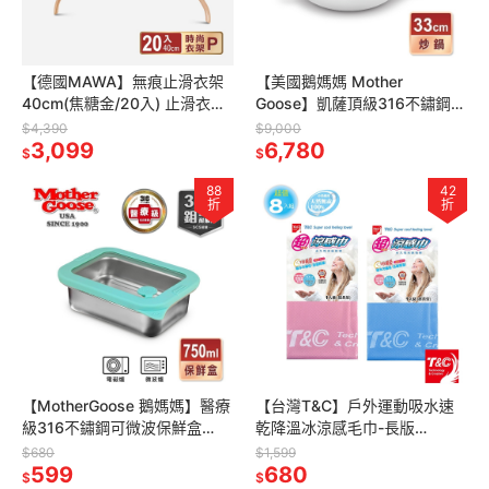
【德國MAWA】無痕止滑衣架
【美國鵝媽媽 Mother
40cm(焦糖金/20入) 止滑衣架
Goose】凱薩頂級316不鏽鋼炒
防滑衣架 無痕防滑衣架 晾衣架
鍋 33cm-醫療級不銹鋼炒鍋(蘋
$4,390
$9,000
德國原裝進口
3,099
果造型)
6,780
$
$
88
42
折
折
【MotherGoose 鵝媽媽】醫療
【台灣T&C】戶外運動吸水速
級316不鏽鋼可微波保鮮盒
乾降溫冰涼感毛巾-長版
750ml
29x100cm-超值8入組(天空藍
$680
$1,599
599
X4+甜美粉X4)-
680
$
$