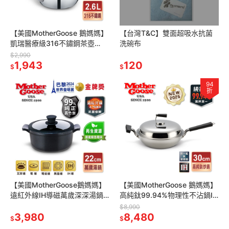
【美國MotherGoose 鵝媽媽】
【台灣T&C】雙面超吸水抗菌
凱瑞醫療級316不鏽鋼茶壺
洗碗布
2.6L
$2,990
1,943
120
$
$
94
折
【美國MotherGoose鵝媽媽】
【美國MotherGoose 鵝媽媽】
遠紅外線IH導磁萬歲深深湯鍋
高純鈦99.94%物理性不沾鍋IH
22cm 竹炭鍋 竹炭湯鍋 湯鍋
導磁炒鍋30cm
$8,990
3,980
8,480
$
$