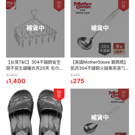
88
57
折
折
補貨中
補貨中
【台灣T&C】304不鏽鋼省空
【美國MotherGoose 鵝媽媽】
間不易生鏽曬衣夾20夾 毛巾架
凱芮304不鏽鋼火鍋專用湯勺
曬襪夾 夾子 衣架 衣夾
25cm
$1,600
$480
1,400
275
$
$
68
94
折
折
補貨中