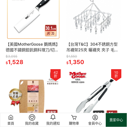
【美國MotherGoose 鵝媽媽】
【台灣T&C】304不銹鋼方型
德國不鏽鋼鉬釩鋼料理刀/切刀
吊襪架25夾 曬襪夾 夾子 毛巾
6.5吋 高級鋼材不易磨損
架 衣架 衣夾
$3,055
$1,550
1,528
1,350
$
$
42
10
折
折
賣家中心
首頁
我的收藏
我的通知
購物車
會員中心