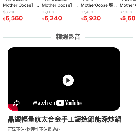
口】抗菌木
Mother Goose】
原裝進口】集水溝
Mother Goose】
原裝進口】集水溝
MotherGoose 鵝
原裝進口】抗菌木
Mother
痕止滑
版型
晶鑽輕量航太合金
槽抗菌木砧板-厚版
晶鑽輕量航太合金
槽抗菌木砧板-厚版
媽媽】晶鑽輕量航
砧板-實用型
晶鑽輕
40cm(
$8,200
$3,690
$7,800
$4,500
$7,400
$1,100
$7,000
$4,390
x厚
1
無塗層物理性不沾
6,560
型(25x32.7x厚
1,980
無塗層物理性不沾
6,240
型(30x40x厚
1,811
太合金無塗層物理
5,920
(15x20x厚0.6cm)
611
無塗層
入) 止
5,6
3,0
$
$
$
$
$
$
$
$
節能深炒鍋40cm-
0.9cm)
節能深炒鍋36cm-
0.9cm)
性不沾節能深炒鍋
鍋節能
衣架 無
雙耳炒鍋
雙耳炒鍋
(33cm)
30cm
晾衣架 
口
精選影音
晶鑽輕量航太合金手工鑄造節能深炒鍋
可達不沾-物理性不沾最放心