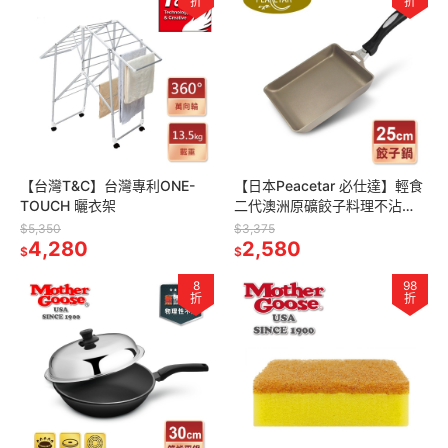
折
折
【台灣T&C】台灣專利ONE-
【日本Peacetar 必仕達】輕食
TOUCH 曬衣架
二代澳洲原礦餃子料理不沾
鍋-25cm(澳洲原礦手工鑄造)
$5,350
$3,375
4,280
2,580
$
$
8
98
折
折