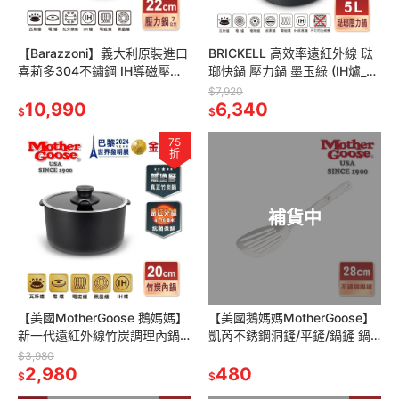
【Barazzoni】義大利原裝進口
BRICKELL 高效率遠紅外線 琺
喜莉多304不鏽鋼 IH導磁壓力
瑯快鍋 壓力鍋 墨玉綠 (IH爐_電
鍋快鍋7L(22cm) 大容量快鍋
磁爐_瓦斯爐適用)
$7,920
壓力鍋
10,990
6,340
$
$
75
折
補貨中
【美國MotherGoose 鵝媽媽】
【美國鵝媽媽MotherGoose】
新一代遠紅外線竹炭調理內鍋
凱芮不銹鋼洞鏟/平鏟/鍋鏟 鍋
20cm(IH導磁) | 亦適用大同電
鏟 鏟子 平底鍋 304不鏽鋼 鵝
$3,980
鍋10人份
2,980
媽媽 現貨
480
$
$