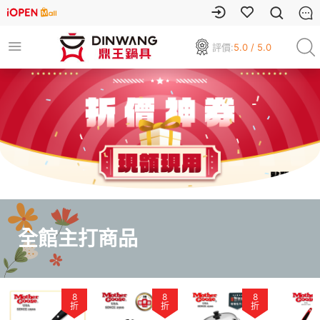
評價:
5.0 / 5.0
全館主打商品
8
8
8
折
折
折