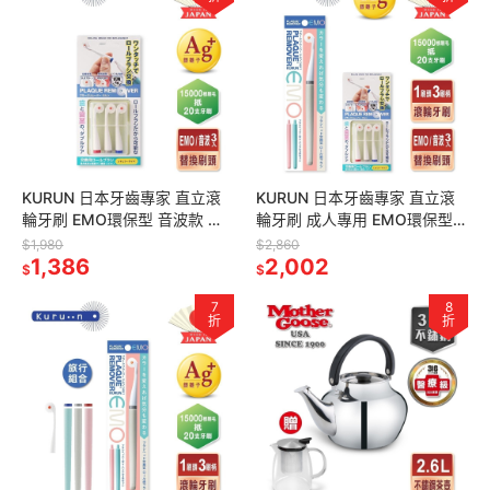
KURUN 日本牙齒專家 直立滾
KURUN 日本牙齒專家 直立滾
輪牙刷 EMO環保型 音波款 通
輪牙刷 成人專用 EMO環保型
用替換刷頭3入/盒
替換刷頭組禮盒
$1,980
$2,860
1,386
2,002
$
$
7
8
折
折