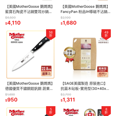
【美國MotherGoose 鵝媽媽】
【美國MotherGoose 鵝媽媽】
藍寶石陶瓷不沾鍋雙耳炒鍋
FancyPan 粉品IH導磁不沾鍋
40cm+送棕刷
湯鍋18cm
$6,500
$2,100
4,110
1,680
$
$
56
49
折
折
【美國MotherGoose 鵝媽媽】
【SAGE美國製造 原裝進口】
德國優質不鏽鋼鉬釩鋼 蔬果刀
抗菌木砧板-實用型(30x40x厚
(22.8cm)
0.6cm)
$1,690
$2,700
950
1,311
$
$
5
8
折
折