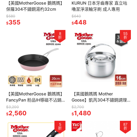
【美國MotherGoose 鵝媽媽】
KURUN 日本牙齒專家 直立咕
保羅304不鏽鋼湯杓32cm
嚕潔淨滾輪牙刷 成人專用
$580
$640
355
448
$
$
8
55
折
折
【美國MotherGoose 鵝媽媽】
【美國鵝媽媽 Mother
FancyPan 粉品IH導磁不沾鍋
Goose】凱芮304不鏽鋼調理
平底鍋20cm-買一送一共2入
鍋(16cm)2入組 小湯鍋 可加熱
$3,200
$2,700
2,560
可電鍋
1,480
$
$
5
87
折
折