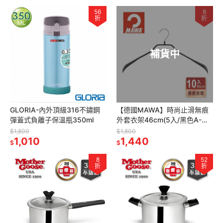
56
8
折
折
補貨中
GLORIA-內外頂級316不鏽鋼
【德國MAWA】時尚止滑無痕
彈蓋式負離子保溫瓶350ml
外套衣架46cm(5入/黑色A-
4421B) 防滑衣架 止滑衣架 德
$1,800
$1,800
1,010
國原裝
1,440
$
$
8
52
折
折