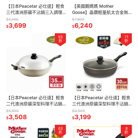
【日本Peacetar 必仕達】輕食
【美國鵝媽媽 Mother
三代澳洲原礦不沾鍋三入調理
Goose】晶鑽輕量航太合金無
鍋16cm(平底鍋+湯鍋+調理鍋)
塗層物理性不沾節能深炒鍋
$5,990
$7,800
3,699
36cm-雙耳炒鍋
6,240
$
$
63
71
折
折
【日本Peacetar 必仕達】輕食
【日本Peacetar 必仕達】輕食
二代澳洲原礦深型料理不沾鍋
三代澳洲原礦深型料理不沾鍋
炒鍋(35cm)
平底鍋(30cm)
$5,600
$4,500
3,508
3,199
$
$
63
8
折
折