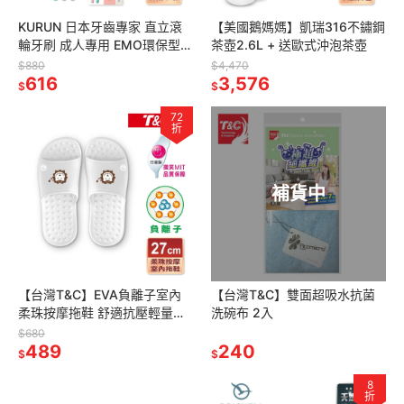
KURUN 日本牙齒專家 直立滾
【美國鵝媽媽】凱瑞316不鏽鋼
輪牙刷 成人專用 EMO環保型
茶壺2.6L + 送歐式沖泡茶壺
旅行刷柄組合
$880
$4,470
616
3,576
$
$
72
折
補貨中
【台灣T&C】EVA負離子室內
【台灣T&C】雙面超吸水抗菌
柔珠按摩拖鞋 舒適抗壓輕量室
洗碗布 2入
內拖鞋 eva 拖鞋 居家拖鞋 防滑
$680
拖鞋 台灣製拖鞋 按摩拖鞋
489
240
$
$
8
折