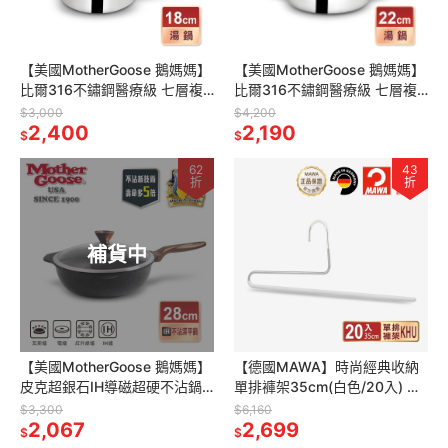
【美國MotherGoose 鵝媽媽】
【美國MotherGoose 鵝媽媽】
比爾316不鏽鋼醫療級 七層複
比爾316不鏽鋼醫療級 七層複
合金 湯鍋(18cm)
合金 雙耳湯鍋(22cm)
$3,000
$4,200
2,400
2,190
$
$
62
43
折
折
補貨中
【美國MotherGoose 鵝媽媽】
【德國MAWA】時尚經典收納
皮克超銀石IH導磁超硬不沾鍋
單排褲架35cm(白色/20入) 褲
深平底鍋28cm
子收納架 無痕褲架 褲架
$3,300
$6,160
2,067
2,699
$
$