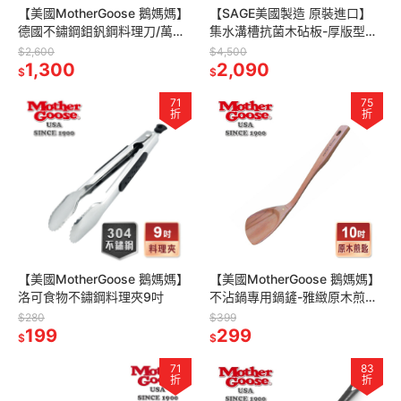
【美國MotherGoose 鵝媽媽】
【SAGE美國製造 原裝進口】
德國不鏽鋼鉬釩鋼料理刀/萬用
集水溝槽抗菌木砧板-厚版型
刀/什用刀31.9cm
(30x40x厚0.9cm)
$2,600
$4,500
1,300
2,090
$
$
71
75
折
折
【美國MotherGoose 鵝媽媽】
【美國MotherGoose 鵝媽媽】
洛可食物不鏽鋼料理夾9吋
不沾鍋專用鍋鏟-雅緻原木煎匙
(10吋)
$280
$399
199
299
$
$
71
83
折
折