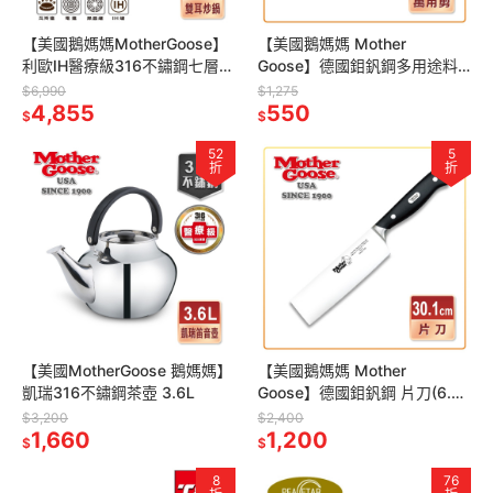
【美國鵝媽媽MotherGoose】
【美國鵝媽媽 Mother
利歐IH醫療級316不鏽鋼七層複
Goose】德國鉬釩鋼多用途料
合金 炒鍋(40cm)
理剪刀(料理剪 萬用剪 燒肉剪
$6,990
$1,275
4,855
龍蝦螃蟹剪 食物剪)
550
$
$
52
5
折
折
【美國MotherGoose 鵝媽媽】
【美國鵝媽媽 Mother
凱瑞316不鏽鋼茶壺 3.6L
Goose】德國鉬釩鋼 片刀(6.5
吋) 菜刀 切刀 料理刀
$3,200
$2,400
1,660
1,200
$
$
8
76