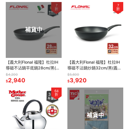
7
7
折
折
補貨中
【義大利Flonal 福隆】杜拉IH
【義大利Flonal 福隆】杜拉IH
導磁不沾鍋平底鍋28cm/黑(義
導磁不沾鍋炒鍋32cm/黑(義大
大利原裝進口)
利原裝進口)
$4,200
$5,600
2,940
3,920
$
$
64
折
補貨中