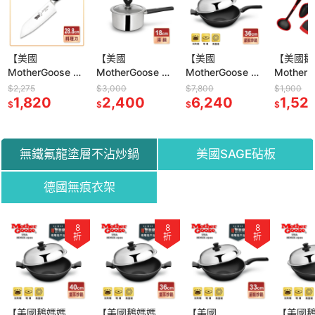
【美國
【美國
【美國
【美國鵝
MotherGoose 鵝
MotherGoose 鵝
MotherGoose 鵝
Mother
媽媽】德國不鏽
媽媽】比爾316不
媽媽】晶鑽輕量
250度
$2,275
$3,000
$7,800
$1,900
鋼鉬釩鋼-料理刀/
1,820
鏽鋼醫療級 七層
2,400
航太合金手工鑄
6,240
矽膠系列
1,52
$
$
$
$
切菜刀/切肉刀
複合金 湯鍋
造無塗層物理性
組 鍋鏟 
28.8cm
(18cm)
不沾節能深炒鍋
勺 飯勺
(36cm)-單把
無鐵氟龍塗層不沾炒鍋
美國SAGE砧板
德國無痕衣架
42
8
53
8
4
8
55
折
折
折
折
折
折
折
補貨中
E美國製造
【美國鵝媽媽
【SAGE美國製造
【美國鵝媽媽
【SAGE美國製造
【美國
【SAGE美國製造
【美國
【德國M