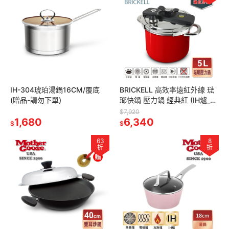
IH-304琥珀湯鍋16CM/覆底
BRICKELL 高效率遠紅外線 琺
(贈品-請勿下單)
瑯快鍋 壓力鍋 經典紅 (IH爐_電
磁爐_瓦斯爐適用)
$7,920
1,680
6,340
$
$
63
8
折
折