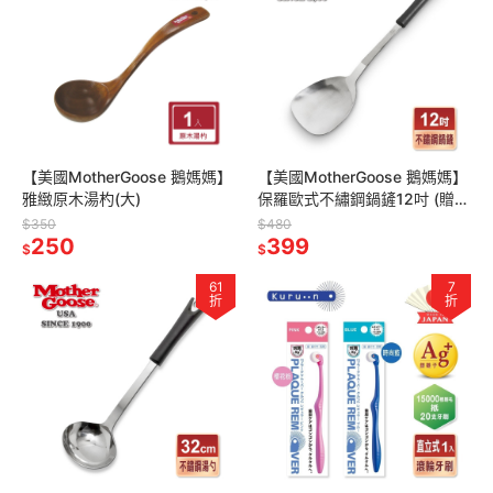
【美國MotherGoose 鵝媽媽】
【美國MotherGoose 鵝媽媽】
雅緻原木湯杓(大)
保羅歐式不繡鋼鍋鏟12吋 (贈
品-請勿下單)
$350
$480
250
399
$
$
61
7
折
折