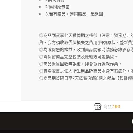
2.連同原包裝
3.若有贈品，連同贈品一起退回
◎商品到貨享七天猶豫期之權益（注意！猶豫期非
貨，我方須收取價值損失之費用(回復原狀、整新費
◎為確保您的權益，收到商品開箱時請務必錄影存
◎需保留商品完整包裝及原箱方可退換貨。
◎商品退貨回收無誤後，即會執行退款作業。
◎賣場販售之個人衛生用品除商品本身有瑕疵外，
◎商品到貨隔日享7天鑑賞(猶豫)期之權益【鑑賞(
商品:
193