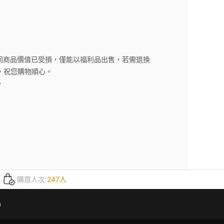
同商品價值已受損，僅能以福利品出售，若需退換
，祝您購物順心。
。
購買人次:
247人
m