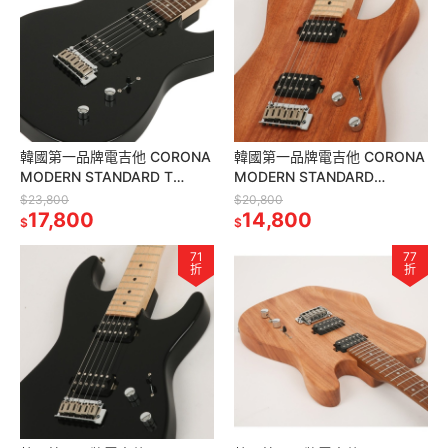
韓國第一品牌電吉他 CORONA
韓國第一品牌電吉他 CORONA
MODERN STANDARD T
MODERN STANDARD
T22F/L BLK TELE 雙雙 黑色
M22F/M MAH 雙雙 楓木指板
$23,800
$20,800
17,800
桃花心木琴身
14,800
$
$
71
77
折
折