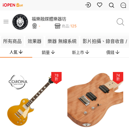
福樂融媒體樂器坊
-
商品:
125
所有商品
效果器
樂器 無線系統
影片拍攝、錄音收音 /
人氣
銷量
新上市
價錢
78
74
折
折