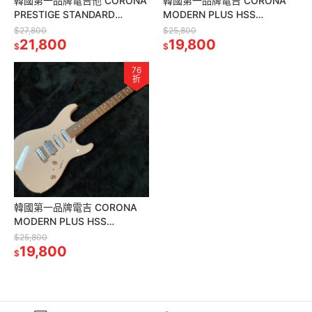
韓國第一品牌電吉他 CORONA
韓國第一品牌電吉 CORONA
PRESTIGE STANDARD
MODERN PLUS HSS
LEMON BURST LP22 LMB 雙
MPHSS24 MAH ST 楓烤木指
$27,800
$25,800
雙
21,800
板桃花心木琴身
19,800
$
$
76
折
韓國第一品牌電吉 CORONA
MODERN PLUS HSS
MPHSS24 SHP ST 烤楓木指
$25,800
板 貝殼粉紅色
19,800
$