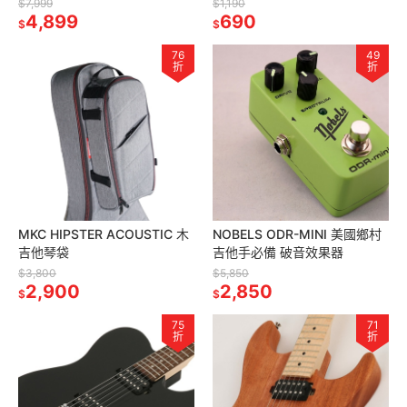
廠保固)
$7,999
$1,190
4,899
690
$
$
76
49
折
折
MKC HIPSTER ACOUSTIC 木
NOBELS ODR-MINI 美國鄉村
吉他琴袋
吉他手必備 破音效果器
$3,800
$5,850
2,900
2,850
$
$
75
71
折
折