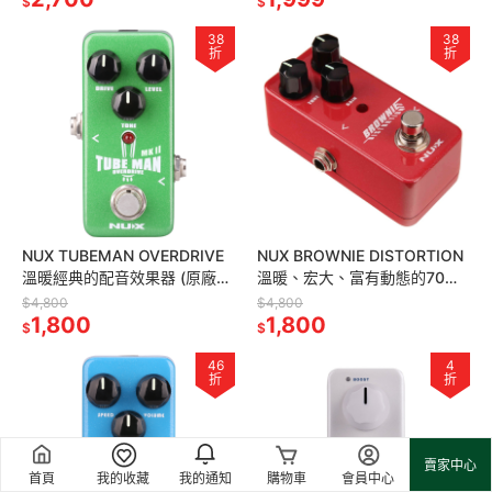
$
$
38
38
折
折
NUX TUBEMAN OVERDRIVE
NUX BROWNIE DISTORTION
溫暖經典的配音效果器 (原廠保
溫暖、宏大、富有動態的70年
固)
代失真效果器(原廠保固)
$4,800
$4,800
1,800
1,800
$
$
46
4
折
折
賣家中心
首頁
我的收藏
我的通知
購物車
會員中心