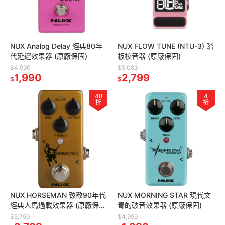
NUX Analog Delay 經典80年
NUX FLOW TUNE (NTU-3) 踏
代延遲效果器 (原廠保固)
板校音器 (原廠保固)
$4,990
$5,083
1,990
2,799
$
$
48
4
折
折
NUX HORSEMAN 致敬90年代
NUX MORNING STAR 現代文
經典人馬過載效果器 (原廠保
青的破音效果器 (原廠保固)
固)
$5,799
$4,999