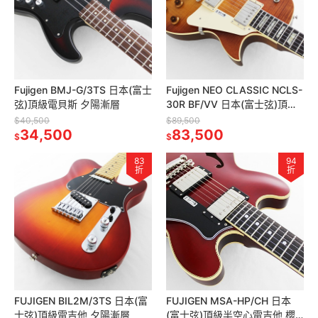
Fujigen BMJ-G/3TS 日本(富士
Fujigen NEO CLASSIC NCLS-
弦)頂級電貝斯 夕陽漸層
30R BF/VV 日本(富士弦)頂級
電吉他 楓糖漸層
$40,500
$89,500
34,500
83,500
$
$
83
94
折
折
FUJIGEN BIL2M/3TS 日本(富
FUJIGEN MSA-HP/CH 日本
士弦)頂級電吉他 夕陽漸層
(富士弦)頂級半空心電吉他 櫻