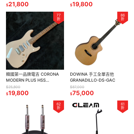
雙
21,800
板桃花心木琴身
19,800
$
$
77
86
折
折
韓國第一品牌電吉 CORONA
DOWINA 手工全單吉他
MODERN PLUS HSS
GRANADILLO-DS-GAC
MPHSS24 SHP ST 烤楓木指
$25,800
$87,000
板 貝殼粉紅色
19,800
75,000
$
$
62
61
折
折