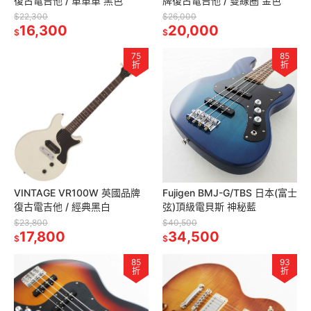
復古電吉他 / 單單單 黑色
牌復古電吉他 / 雙線圈 金色
$22,300
$26,000
16,300
20,000
$
$
75
85
折
折
VINTAGE VR100W 英國品牌
Fujigen BMJ-G/TBS 日本(富士
復古電吉他 / 經典黑白
弦)頂級電貝斯 神秘藍
$23,800
$40,500
17,800
34,500
$
$
85
93
折
折