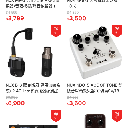
NUX MP-3 吉他/貝斯 - 藍芽效
NUX NPB-S 大黃蜂效果器版
果器/音箱模擬/靜音練習器 (原
（小）
廠保固)
$4,599
$4,350
3,799
3,500
$
$
76
76
折
折
NUX B-6 薩克斯風 專用無線系
NUX NDO-5 ACE OF TONE 雙
統/ 2.4GHz高頻寬 (原廠保固)
破音單顆效果器 可切換9V/18V
(原廠保固)
$9,000
$4,699
6,900
3,600
$
$
69
74
折
折