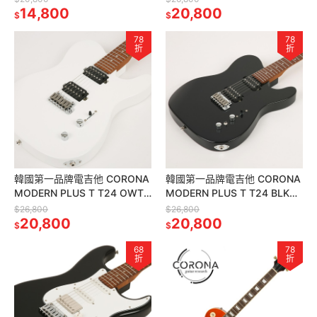
指板 黑色
14,800
木琴身
20,800
$
$
78
78
折
折
韓國第一品牌電吉他 CORONA
韓國第一品牌電吉他 CORONA
MODERN PLUS T T24 OWT
MODERN PLUS T T24 BLK
TELE24格烤楓木指板 奧林匹
TELE24格烤楓木指板 黑色
$26,800
$26,800
克白
20,800
20,800
$
$
68
78
折
折