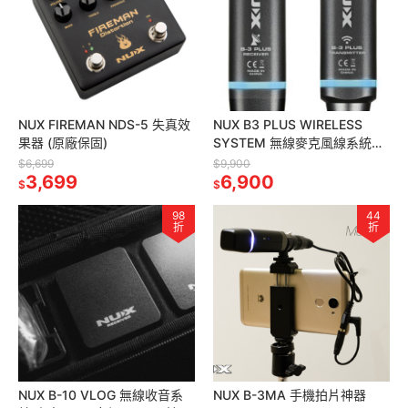
NUX FIREMAN NDS-5 失真效
NUX B3 PLUS WIRELESS
果器 (原廠保固)
SYSTEM 無線麥克風線系統
(原廠保固) 單眼拍片收音神器
$6,699
$9,900
3,699
6,900
$
$
98
44
折
折
NUX B-10 VLOG 無線收音系
NUX B-3MA 手機拍片神器