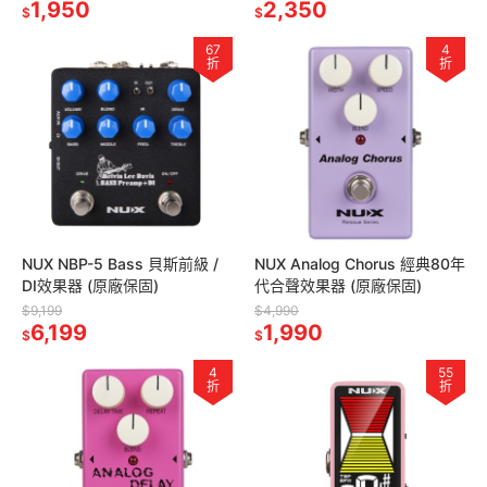
1,950
2,350
$
$
67
4
折
折
NUX NBP-5 Bass 貝斯前級 /
NUX Analog Chorus 經典80年
DI效果器 (原廠保固)
代合聲效果器 (原廠保固)
$9,199
$4,990
6,199
1,990
$
$
4
55
折
折