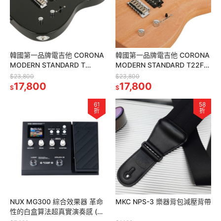
韓國第一品牌電吉他 CORONA
韓國第一品牌電吉他 CORONA
MODERN STANDARD T
MODERN STANDARD T22F/L
T22F/M BL 雙雙 黑色
MAH 玫瑰木指板 桃花心木琴
$23,800
$23,800
17,800
身
17,800
$
$
61
58
折
折
NUX MG300 綜合效果器 革命
MKC NPS-3 樂器背包減壓背帶
性的白盒算法超真實演奏感 (原