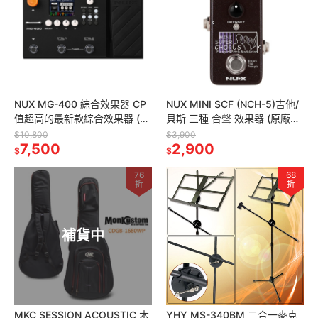
NUX MG-400 綜合效果器 CP
NUX MINI SCF (NCH-5)吉他/
值超高的最新款綜合效果器 (原
貝斯 三種 合聲 效果器 (原廠保
廠保固)
固)
$10,800
$3,900
7,500
2,900
$
$
76
68
折
折
補貨中
MKC SESSION ACOUSTIC 木
YHY MS-340BM 二合一麥克