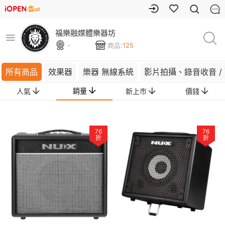
福樂融媒體樂器坊
-
商品:
125
所有商品
效果器
樂器 無線系統
影片拍攝、錄音收音 /
銷量
人氣
新上市
價錢
76
76
折
折