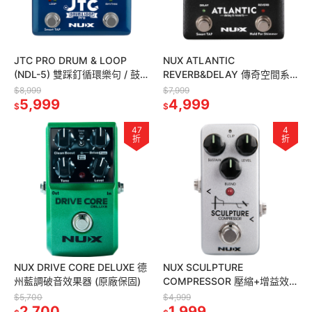
JTC PRO DRUM & LOOP
NUX ATLANTIC
(NDL-5) 雙踩釘循環樂句 / 鼓
REVERB&DELAY 傳奇空間系
機自動偵速效果器 (原廠保固)
效果器效果器 (原廠保固)
$8,999
$7,999
5,999
4,999
$
$
47
4
折
折
NUX DRIVE CORE DELUXE 德
NUX SCULPTURE
州藍調破音效果器 (原廠保固)
COMPRESSOR 壓縮+增益效
果器 (原廠保固)
$5,700
$4,999
2,700
1,999