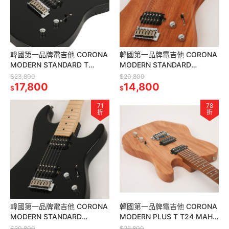
韓國第一品牌電吉他 CORONA
韓國第一品牌電吉他 CORONA
MODERN STANDARD T
MODERN STANDARD
T22F/L BLK TELE 雙雙 黑色
M22F/M MAH 雙雙 楓木指板
$23,800
$20,800
17,800
桃花心木琴身
14,800
$
$
71
78
折
折
韓國第一品牌電吉他 CORONA
韓國第一品牌電吉他 CORONA
MODERN STANDARD
MODERN PLUS T T24 MAH
M22F/M BLK 雙雙22格 楓木
TELE24 格烤楓木指板 桃花心
$20,800
$26,800