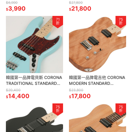
TOP LP22 GT 雙雙 金色
$6,990
$27,800
3,990
21,800
$
$
71
75
折
折
韓國第一品牌電貝斯 CORONA
韓國第一品牌電吉他 CORONA
TRADITIONAL STANDARD
MODERN STANDARD
JAZZ BASS J20F/M DHB
T22F/M MAH 雙雙 楓木指板
$20,400
$23,800
14,400
桃花心木琴身
17,800
$
$
75
75
折
折