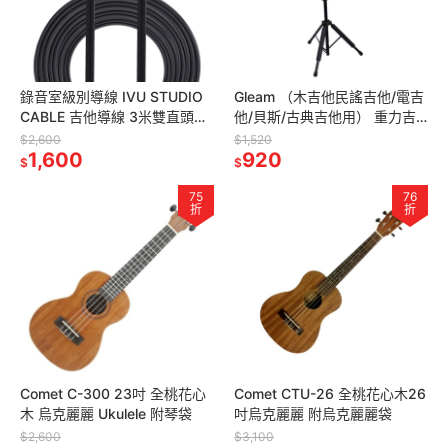
錄音室級別導線 IVU STUDIO
Gleam （木吉他民謠吉他/電吉
CABLE 吉他導線 3米雙直頭
他/貝斯/古典吉他用） 重力吉
（3M-S/S)
他架
$2,600
$1,520
1,600
920
$
$
75
76
折
折
Comet C-300 23吋 全桃花心
Comet CTU-26 全桃花心木26
木 烏克麗麗 Ukulele 附琴袋
吋烏克麗麗 附烏克麗麗袋
$2,600
$3,100