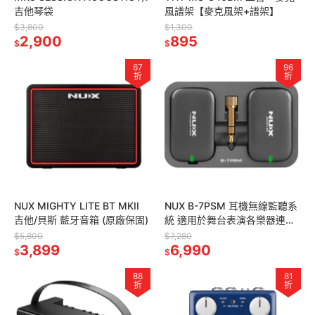
吉他琴袋
風譜架【麥克風架+譜架】
$3,800
$1,300
2,900
895
$
$
67
96
折
折
NUX MIGHTY LITE BT MKII
NUX B-7PSM 耳機無線監聽系
吉他/貝斯 藍牙音箱 (原廠保固)
統 適用於舞台表演各樂器連接
(原廠保固)
$5,800
$7,280
3,899
6,990
$
$
88
81
折
折