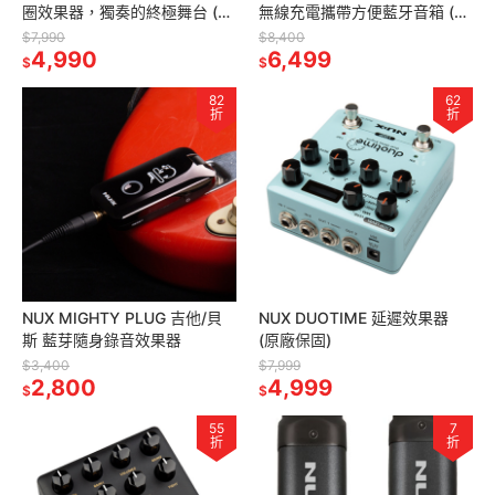
圈效果器，獨奏的終極舞台 (原
無線充電攜帶方便藍牙音箱 (原
廠保固)
廠保固)
$7,990
$8,400
4,990
6,499
$
$
82
62
折
折
NUX MIGHTY PLUG 吉他/貝
NUX DUOTIME 延遲效果器
斯 藍芽隨身錄音效果器
(原廠保固)
$3,400
$7,999
2,800
4,999
$
$
55
7
折
折