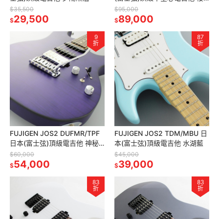
桃紅
$35,500
$95,000
29,500
89,000
$
$
9
87
折
折
FUJIGEN JOS2 DUFMR/TPF
FUJIGEN JOS2 TDM/MBU 日
日本(富士弦)頂級電吉他 神秘
本(富士弦)頂級電吉他 水湖藍
紫
$60,000
$45,000
54,000
39,000
$
$
83
83
折
折