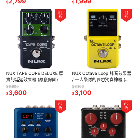
2,799
1,999
$
$
55
51
折
折
NUX TAPE CORE DELUXE 厚
NUX Octave Loop 錄音效果器
實的延遲效果器 (原廠保固)
/ 一人樂隊的夢想獨奏神器 (原
廠保固)
$6,600
$6,100
3,600
3,100
$
$
67
62
折
折