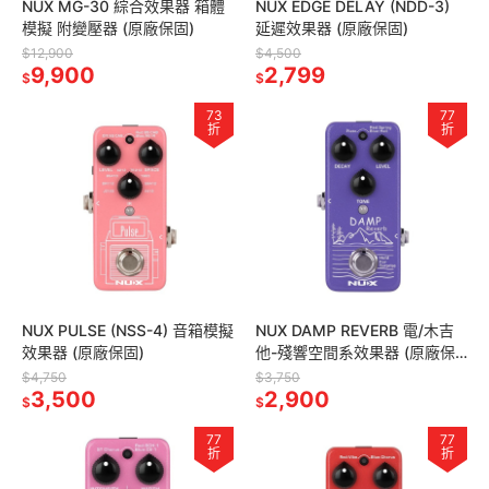
NUX MG-30 綜合效果器 箱體
NUX EDGE DELAY (NDD-3)
模擬 附變壓器 (原廠保固)
延遲效果器 (原廠保固)
$12,900
$4,500
9,900
2,799
$
$
73
77
折
折
NUX PULSE (NSS-4) 音箱模擬
NUX DAMP REVERB 電/木吉
效果器 (原廠保固)
他-殘響空間系效果器 (原廠保
固)
$4,750
$3,750
3,500
2,900
$
$
77
77
折
折