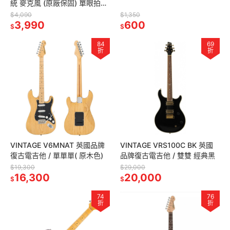
統 麥克風 (原廠保固) 單眼拍片
神器
$4,090
$1,350
3,990
600
$
$
84
69
折
折
VINTAGE V6MNAT 英國品牌
VINTAGE VRS100C BK 英國
復古電吉他 / 單單單( 原木色)
品牌復古電吉他 / 雙雙 經典黑
$19,300
$29,000
16,300
20,000
$
$
74
76
折
折