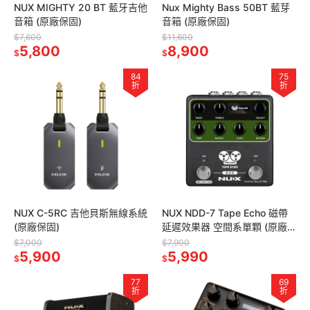
NUX MIGHTY 20 BT 藍牙吉他
Nux Mighty Bass 50BT 藍芽
音箱 (原廠保固)
音箱 (原廠保固)
$7,600
$11,600
5,800
8,900
$
$
84
75
折
折
NUX C-5RC 吉他貝斯無線系統
NUX NDD-7 Tape Echo 磁帶
(原廠保固)
延遲效果器 空間系單顆 (原廠
保固)
$7,000
$7,900
5,900
5,990
$
$
77
69
折
折