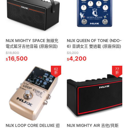
NUX MIGHTY SPACE 無線充
NUX QUEEN OF TONE (NDO-
電式藍牙吉他音箱 (原廠保固)
6) 音調女王 雙過載 (原廠保固)
$18,800
$5,200
16,500
4,200
$
$
62
77
折
折
NUX LOOP CORE DELUXE 迴
NUX MIGHTY AIR 吉他/貝斯