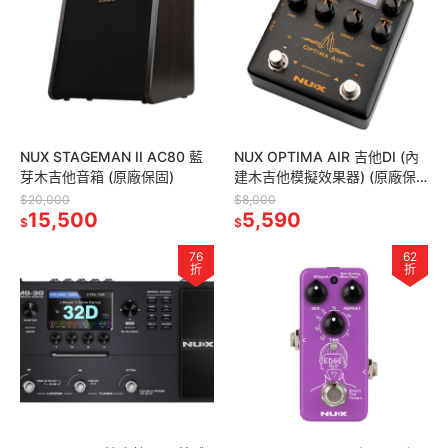
NUX STAGEMAN II AC80 藍
NUX OPTIMA AIR 吉他DI (內
芽木吉他音箱 (原廠保固)
建木吉他模擬效果器) (原廠保
固)
$20,000
$8,000
15,500
5,590
$
$
76
62
折
折