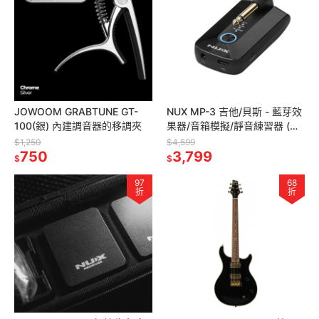
JOWOOM GRABTUNE GT-
NUX MP-3 吉他/貝斯 - 藍芽效
100(銀) 內建調音器的移調夾
果器/音箱模擬/靜音練習器 (原
廠保固)
$1,250
$4,599
750
3,799
$
$
97
68
折
折