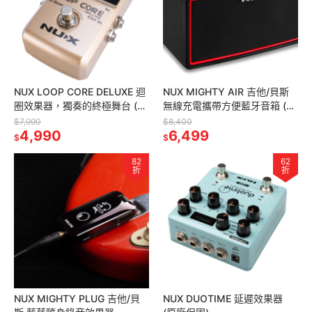
NUX LOOP CORE DELUXE 迴
NUX MIGHTY AIR 吉他/貝斯
圈效果器，獨奏的終極舞台 (原
無線充電攜帶方便藍牙音箱 (原
廠保固)
廠保固)
$7,990
$8,400
4,990
6,499
$
$
82
62
折
折
NUX MIGHTY PLUG 吉他/貝
NUX DUOTIME 延遲效果器