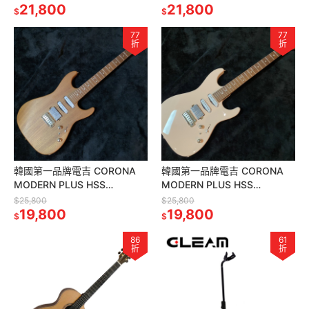
21,800
雙
21,800
$
$
77
77
折
折
韓國第一品牌電吉 CORONA
韓國第一品牌電吉 CORONA
MODERN PLUS HSS
MODERN PLUS HSS
MPHSS24 MAH ST 楓烤木指
MPHSS24 SHP ST 烤楓木指
$25,800
$25,800
板桃花心木琴身
19,800
板 貝殼粉紅色
19,800
$
$
86
61
折
折