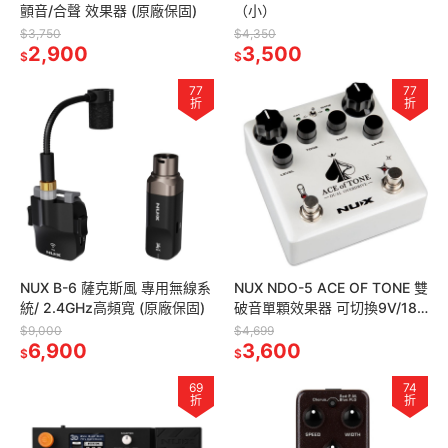
顫音/合聲 效果器 (原廠保固)
（小）
$3,750
$4,350
2,900
3,500
$
$
77
77
折
折
NUX B-6 薩克斯風 專用無線系
NUX NDO-5 ACE OF TONE 雙
統/ 2.4GHz高頻寬 (原廠保固)
破音單顆效果器 可切換9V/18V
(原廠保固)
$9,000
$4,699
6,900
3,600
$
$
69
74
折
折