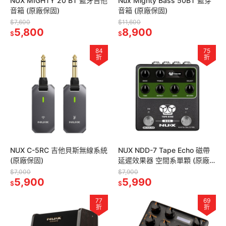
NUX MIGHTY 20 BT 藍牙吉他
Nux Mighty Bass 50BT 藍芽
音箱 (原廠保固)
音箱 (原廠保固)
$7,600
$11,600
5,800
8,900
$
$
84
75
折
折
NUX C-5RC 吉他貝斯無線系統
NUX NDD-7 Tape Echo 磁帶
(原廠保固)
延遲效果器 空間系單顆 (原廠
保固)
$7,000
$7,900
5,900
5,990
$
$
77
69
折
折