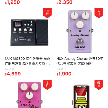
1,950
2,350
$
$
61
4
折
折
NUX MG300 綜合效果器 革命
NUX Analog Chorus 經典80年
性的白盒算法超真實演奏感 (原
代合聲效果器 (原廠保固)
廠保固)
$7,999
$4,990
4,899
1,990
$
$
4
55
折
折