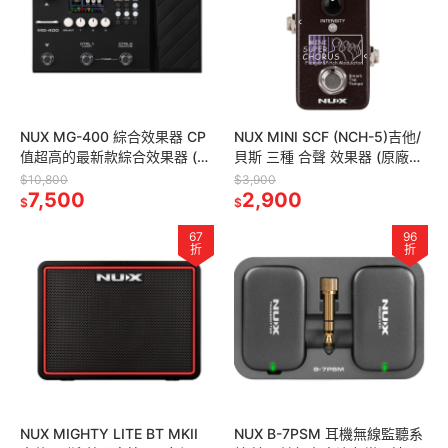
NUX MG-400 綜合效果器 CP
NUX MINI SCF (NCH-5)吉他/
值超高的最新款綜合效果器 (原
貝斯 三種 合聲 效果器 (原廠保
廠保固)
固)
$10,800
$3,900
7,500
2,900
$
$
67
96
折
折
NUX MIGHTY LITE BT MKII
NUX B-7PSM 耳機無線監聽系