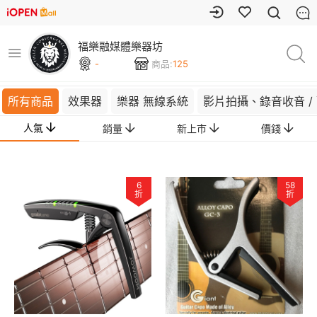
福樂融媒體樂器坊
-
商品:
125
所有商品
效果器
樂器 無線系統
影片拍攝、錄音收音 /
人氣
銷量
新上市
價錢
6
58
折
折