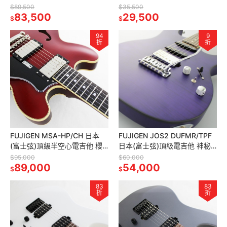
電吉他 楓糖漸層
$89,500
$35,500
83,500
29,500
$
$
94
9
折
折
FUJIGEN MSA-HP/CH 日本
FUJIGEN JOS2 DUFMR/TPF
(富士弦)頂級半空心電吉他 櫻
日本(富士弦)頂級電吉他 神秘
桃紅
紫
$95,000
$60,000
89,000
54,000
$
$
83
83
折
折