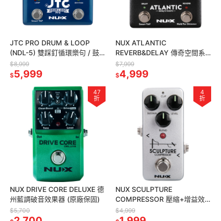
JTC PRO DRUM & LOOP
NUX ATLANTIC
(NDL-5) 雙踩釘循環樂句 / 鼓
REVERB&DELAY 傳奇空間系
機自動偵速效果器 (原廠保固)
效果器效果器 (原廠保固)
$8,999
$7,999
5,999
4,999
$
$
47
4
折
折
NUX DRIVE CORE DELUXE 德
NUX SCULPTURE
州藍調破音效果器 (原廠保固)
COMPRESSOR 壓縮+增益效
果器 (原廠保固)
$5,700
$4,999
2,700
1,999