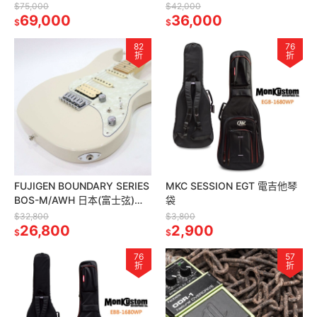
電吉他 灰藍色
(富士弦)頂級電吉他 艷紅
$75,000
$42,000
69,000
36,000
$
$
82
76
折
折
FUJIGEN BOUNDARY SERIES
MKC SESSION EGT 電吉他琴
BOS-M/AWH 日本(富士弦)頂
袋
級電吉他 牛奶白
$32,800
$3,800
26,800
2,900
$
$
76
57
折
折