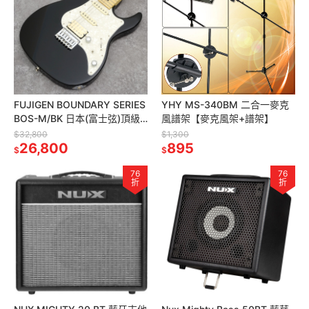
FUJIGEN BOUNDARY SERIES
YHY MS-340BM 二合一麥克
BOS-M/BK 日本(富士弦)頂級
風譜架【麥克風架+譜架】
電吉他 經典黑
$32,800
$1,300
26,800
895
$
$
76
76
折
折