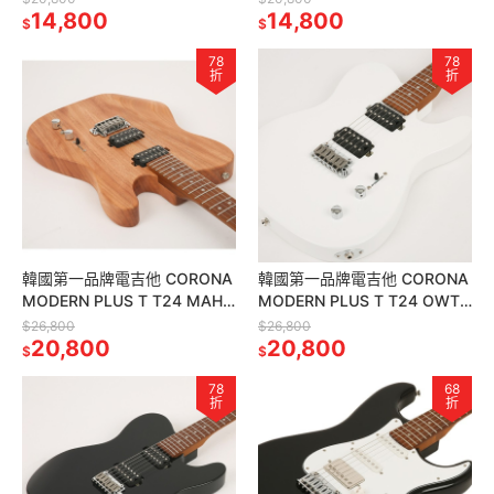
桃花心木琴身
14,800
指板 黑色
14,800
$
$
78
78
折
折
韓國第一品牌電吉他 CORONA
韓國第一品牌電吉他 CORONA
MODERN PLUS T T24 MAH
MODERN PLUS T T24 OWT
TELE24 格烤楓木指板 桃花心
TELE24格烤楓木指板 奧林匹
$26,800
$26,800
木琴身
20,800
克白
20,800
$
$
78
68
折
折