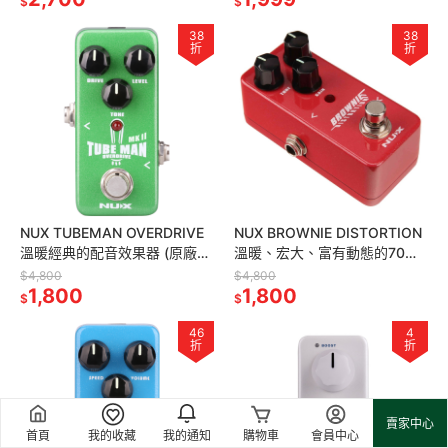
$
$
38
38
折
折
NUX TUBEMAN OVERDRIVE
NUX BROWNIE DISTORTION
溫暖經典的配音效果器 (原廠保
溫暖、宏大、富有動態的70年
固)
代失真效果器(原廠保固)
$4,800
$4,800
1,800
1,800
$
$
46
4
折
折
賣家中心
首頁
我的收藏
我的通知
購物車
會員中心