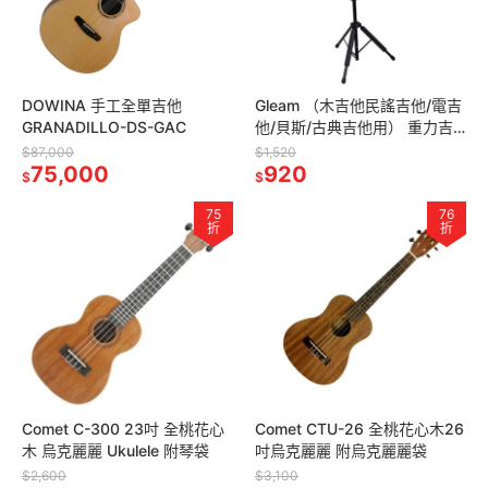
DOWINA 手工全單吉他
Gleam （木吉他民謠吉他/電吉
GRANADILLO-DS-GAC
他/貝斯/古典吉他用） 重力吉
他架
$87,000
$1,520
75,000
920
$
$
75
76
折
折
Comet C-300 23吋 全桃花心
Comet CTU-26 全桃花心木26
木 烏克麗麗 Ukulele 附琴袋
吋烏克麗麗 附烏克麗麗袋
$2,600
$3,100