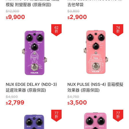
模擬 附變壓器 (原廠保固)
吉他琴袋
$12,900
$3,800
9,900
2,900
$
$
62
74
折
折
NUX EDGE DELAY (NDD-3)
NUX PULSE (NSS-4) 音箱模擬
延遲效果器 (原廠保固)
效果器 (原廠保固)
$4,500
$4,750
2,799
3,500
$
$
77
77
折
折