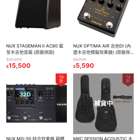
NUX STAGEMAN II AC80 藍
NUX OPTIMA AIR 吉他DI (內
芽木吉他音箱 (原廠保固)
建木吉他模擬效果器) (原廠保
固)
$20,000
$8,000
15,500
5,590
$
$
76
76
折
折
補貨中
NUX MG-30 綜合效果器 箱體
MKC SESSION ACOUSTIC 木