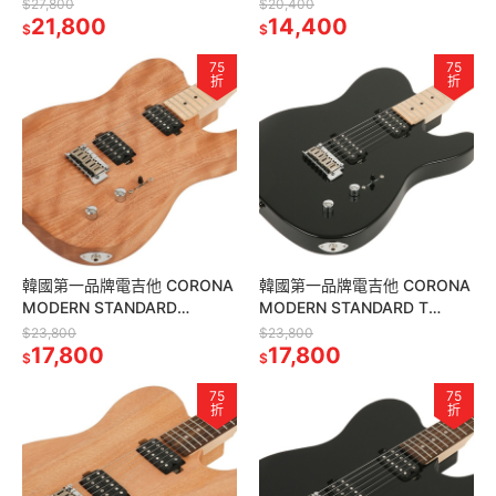
TOP LP22 GT 雙雙 金色
JAZZ BASS J20F/M DHB
$27,800
$20,400
21,800
14,400
$
$
75
75
折
折
韓國第一品牌電吉他 CORONA
韓國第一品牌電吉他 CORONA
MODERN STANDARD
MODERN STANDARD T
T22F/M MAH 雙雙 楓木指板
T22F/M BL 雙雙 黑色
$23,800
$23,800
桃花心木琴身
17,800
17,800
$
$
75
75
折
折