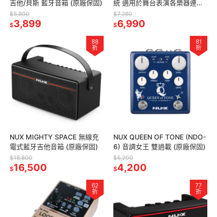
吉他/貝斯 藍牙音箱 (原廠保固)
統 適用於舞台表演各樂器連接
(原廠保固)
$5,800
$7,280
3,899
6,990
$
$
88
81
折
折
NUX MIGHTY SPACE 無線充
NUX QUEEN OF TONE (NDO-
電式藍牙吉他音箱 (原廠保固)
6) 音調女王 雙過載 (原廠保固)
$18,800
$5,200
16,500
4,200
$
$
62
77
折
折