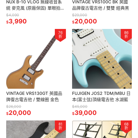
NUX B-10 VLOG 無線收音系
VINTAGE VRS100C BK 英國
統 麥克風 (原廠保固) 單眼拍片
品牌復古電吉他 / 雙雙 經典黑
神器
$4,090
$29,000
3,990
20,000
$
$
76
86
折
折
VINTAGE VRS130GT 英國品
FUJIGEN JOS2 TDM/MBU 日
牌復古電吉他 / 雙線圈 金色
本(富士弦)頂級電吉他 水湖藍
$26,000
$45,000
20,000
39,000
$
$
81
68
折
折