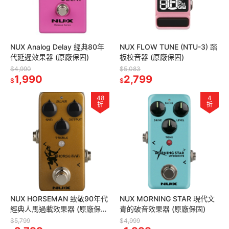
NUX Analog Delay 經典80年
NUX FLOW TUNE (NTU-3) 踏
代延遲效果器 (原廠保固)
板校音器 (原廠保固)
$4,990
$5,083
1,990
2,799
$
$
48
4
折
折
NUX HORSEMAN 致敬90年代
NUX MORNING STAR 現代文
經典人馬過載效果器 (原廠保
青的破音效果器 (原廠保固)
固)
$5,799
$4,999