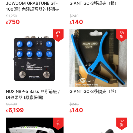
JOWOOM GRABTUNE GT-
GIANT GC-3移調夾（銀）
100(黑) 內建調音器的移調夾
$1,250
$240
750
140
$
$
67
58
折
折
NUX NBP-5 Bass 貝斯前級 /
GIANT GC-3移調夾（藍）
DI效果器 (原廠保固)
$9,199
$240
6,199
140
$
$
6
82
折
折