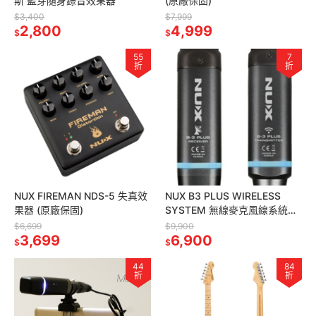
斯 藍芽隨身錄音效果器
(原廠保固)
$3,400
$7,999
2,800
4,999
$
$
55
7
折
折
NUX FIREMAN NDS-5 失真效
NUX B3 PLUS WIRELESS
果器 (原廠保固)
SYSTEM 無線麥克風線系統
(原廠保固) 單眼拍片收音神器
$6,699
$9,900
3,699
6,900
$
$
44
84
折
折