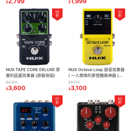
2,799
1,999
$
$
55
51
折
折
NUX TAPE CORE DELUXE 厚
NUX Octave Loop 錄音效果器
實的延遲效果器 (原廠保固)
/ 一人樂隊的夢想獨奏神器 (原
廠保固)
$6,600
$6,100
3,600
3,100
$
$
67
62
折
折