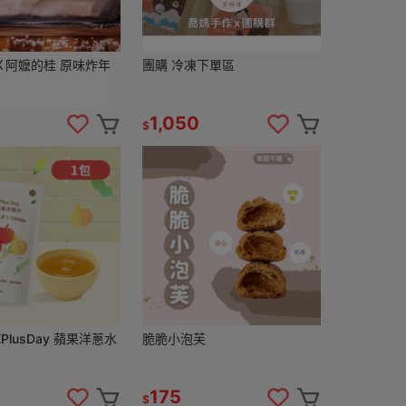
Ｘ阿嬤的桂 原味炸年
團購 冷凍下單區
1,050
$
lusDay 蘋果洋蔥水
脆脆小泡芙
175
$