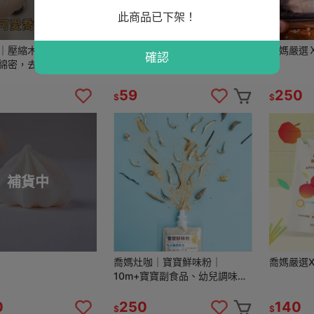
此商品已下架！
咖｜壓縮木棉漿洗碗海
喬媽灶咖｜周邊商品-喬妹洗碗
喬媽嚴選
確認
綿密，去污不油
海綿、木棉漿海綿
糕
59
250
$
$
補貨中
喬媽灶咖｜寶寶鮮味粉｜
喬媽嚴選XP
10m+寶寶副食品、幼兒調味
品、寶寶調味粉
0
250
140
$
$