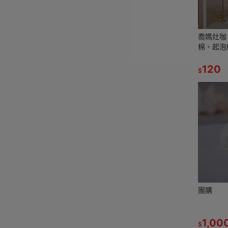
￼喬媽灶
棉、起泡
120
$
團購
1,00
$