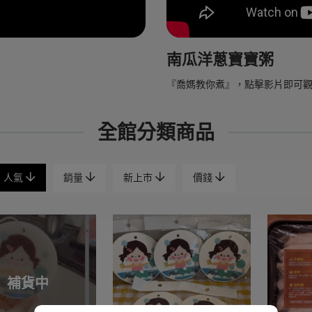
南瓜洋蔥寶寶粥
『喬媽教你煮』，點擊影片即可
全館分類商品
人氣
銷量
新上市
價錢
補貨中