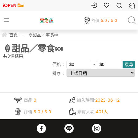
評價:
5.0 / 5.0
首頁
-
🍦甜品／零食🍬
🍦甜品／零食🍬
共
0
個結果
價格：
排序：
商品:
0
加入時間:
2023-06-12
評價:
5.0 / 5.0
購買人次:
401人