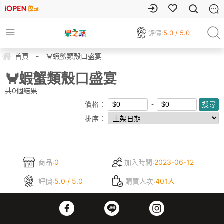
評價:
5.0 / 5.0
首頁
-
🦀蝦蟹類殼口盛宴
🦀蝦蟹類殼口盛宴
共
0
個結果
價格：
排序：
商品:
0
加入時間:
2023-06-12
評價:
5.0 / 5.0
購買人次:
401人