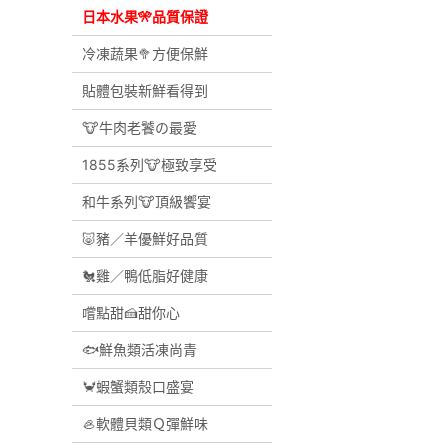
日本水果🎌品質保證
冷凍蔬果🥦方便保鮮
貼體包裝新鮮看得到
🐮牛肉老饕の最愛
1855系列🐮極致享受
和牛系列🐮頂級饗宴
🐷豬／羊優鮮好品質
🐔雞／鴨低脂好健康
嚐點甜🍰甜你心
🐟鮮魚類活凍尚青
🦀蝦蟹類殼口盛宴
🦪軟體貝類Ｑ彈鮮味