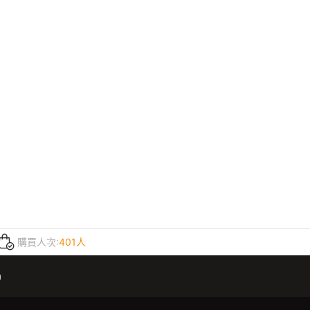
購買人次:
401人
m