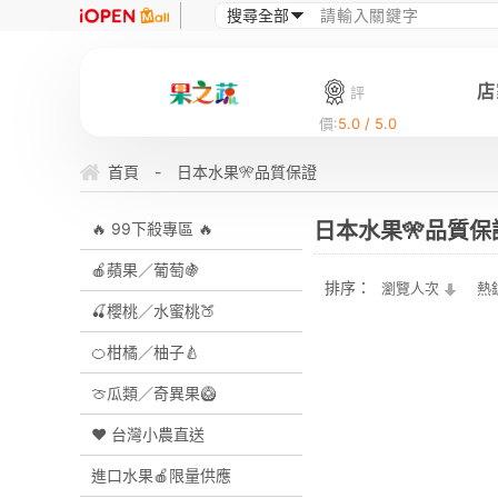
店
評
價:
5.0 / 5.0
首頁
-
日本水果🎌品質保證
日本水果🎌品質保
🔥 99下殺專區 🔥
🍎蘋果／葡萄🍇
排序：
瀏覽人次
熱
🍒櫻桃／水蜜桃🍑
🍊柑橘／柚子🍐
🍈瓜類／奇異果🥝
❤ 台灣小農直送
進口水果🍎限量供應