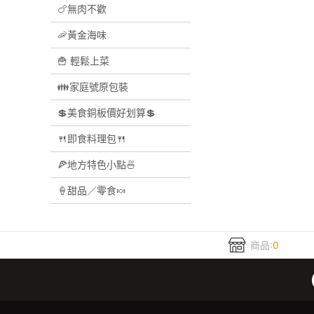
🍗無肉不歡
🦐黃金海味
🍟 輕鬆上菜
👪家庭號原包裝
💲美食銅板價好划算💲
🍴即食料理包🍴
🍕地方特色小點🍜
🍦甜品／零食🍬
商品:
0