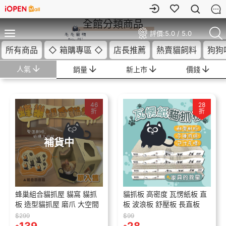
全館分類商品
評價:
5.0 / 5.0
所有商品
◇ 箱購專區 ◇
店長推薦
熱賣貓飼料
狗狗
人氣
銷量
新上市
價錢
46
28
折
折
補貨中
蜂巢組合貓抓屋 貓窩 貓抓
貓抓板 高密度 瓦愣紙板 直
板 造型貓抓屋 磨爪 大空間
板 波浪板 舒壓板 長直板
$299
$99