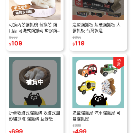
可換內芯貓抓碗 替換芯 貓
造型貓抓板 超硬貓抓板 大
用品 可洗式貓抓碗 塑膠貓
貓抓板 台灣製造
抓碗 貓抓碗 寵物窩 貓咪睡
$599
$399
窩 瓦楞貓抓板 貓碗
109
119
$
$
49
折
補貨中
折疊收縮式貓抓碗 收縮式圓
造型貓抓屋 汽車貓抓屋 可
形貓抓碗 貓抓碗 瓦愣紙 折
愛貓抓屋
疊式貓抓碗 外出式貓抓碗
$999
超大直徑
699
499
$
$