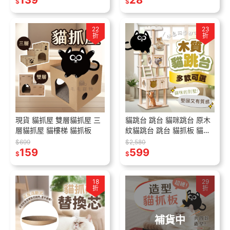
139
28
$
$
22
23
折
折
現貨 貓抓屋 雙層貓抓屋 三
貓跳台 跳台 貓咪跳台 原木
層貓抓屋 貓樓梯 貓抓板
紋貓跳台 跳台 貓抓板 貓咪
別墅 貓爬架 貓咪 抓板 貓窩
$699
$2,580
159
599
$
$
18
29
折
折
補貨中