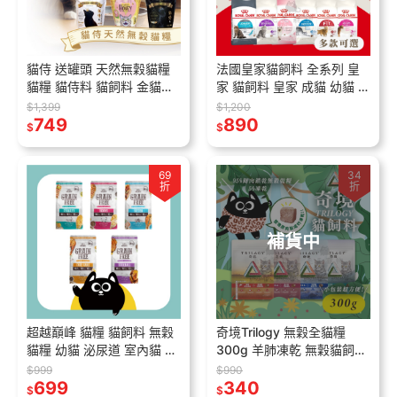
貓侍 送罐頭 天然無穀貓糧
法國皇家貓飼料 全系列 皇
貓糧 貓侍料 貓飼料 金貓侍
家 貓飼料 皇家 成貓 幼貓 離
羊肉 鴨肉 挑嘴貓 全齡貓 台
乳貓 母貓 UC33 IN27 K36
$1,399
$1,200
灣製 藍貓
749
F32 S33 E33
890
$
$
69
34
折
折
補貨中
超越巔峰 貓糧 貓飼料 無穀
奇境Trilogy 無穀全貓糧
貓糧 幼貓 泌尿道 室內貓 體
300g 羊肺凍乾 無穀貓飼料
態控制 排毛 超越顛峰貓飼
凍乾貓飼料 全齡貓飼料 貓
$999
$990
料
699
飼料 貓糧 凍乾飼料
340
$
$