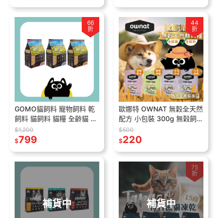
66
44
折
折
GOMO貓飼料 寵物飼料 乾
歐娜特 OWNAT 無穀全天然
飼料 貓飼料 貓糧 全齡貓 無
配方 小包裝 300g 無榖飼料
穀配方 gomo pet food 大
寵物飼料 貓飼料 狗飼料 貓
$1,200
$500
成貓飼料
799
乾糧 貓食品 貓乾乾 狗糧
220
$
$
75
折
補貨中
補貨中