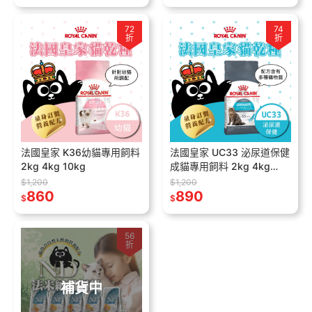
72
74
折
折
法國皇家 K36幼貓專用飼料
法國皇家 UC33 泌尿道保健
2kg 4kg 10kg
成貓專用飼料 2kg 4kg
10kg
$1,200
$1,200
860
890
$
$
56
折
補貨中