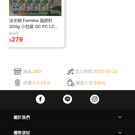
法米納 Farmina 貓飼料
300g 小包裝 GC PC LC
OC
$500
279
$
商品:
383
加入時間:
2023-05-22
評價:
5.0 / 5.0
購買人次:
506人
關於我們
購物須知