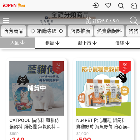
全館分類商品
評價:
5.0 / 5.0
所有商品
◇ 箱購專區 ◇
店長推薦
熱賣貓飼料
狗狗
人氣
銷量
新上市
價錢
24
59
折
折
補貨中
CATPOOL 貓侍料 藍貓侍
Nu4PET 陪心寵糧 貓飼料
貓飼料 貓乾糧 無穀飼料 全
鮮雞野莓 海魚野莓 陪心貓
齡貓 六種魚 魚底飼料 天然
飼料 陪心貓糧 陪心寵糧貓
$999
$1,000
無穀貓糧
飼料 無穀貓飼料