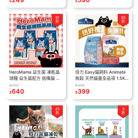
249
590
$
$
91
83
折
折
HeroMama 益生菌 凍乾晶
倍力 Easy貓飼料 Animate
球糧 益生菌配方 挑嘴貓 成
無榖 天然貓量全品項 1.5KG
貓飼料 全齡貓飼料
/ 2KG / 8KG
$700
$480
640
399
$
$
45
9
折
折