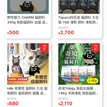
野性魅力 CHARM 貓飼料
Tapazo特百滋 貓飼料 大包
340g 無穀貓飼料 幼貓 成貓
裝 15lb 凍乾 飼料 凍乾飼料
海陸龍蝦 挑嘴貓
挑嘴貓救星 鮭魚 雞肉
$3,600
500
2,700
$
$
56
75
折
折
Hills 希爾思 貓飼料 化毛 寵
奇境Trilogy 無穀全貓糧
物飼料 貓咪飼料 貓糧 成貓
1.8kg 羊肺凍乾 無穀貓飼料
毛球控制 雞肉配方 貓乾乾
凍乾貓飼料 全齡貓飼料 貓
$1,200
$2,800
貓乾糧
680
飼料 貓糧 凍乾飼料
2,110
$
$