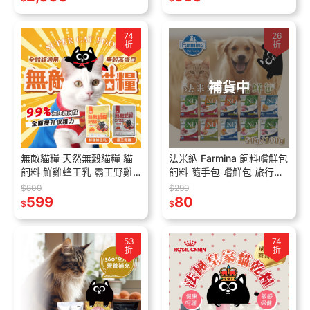
74
26
折
折
補貨中
無敵貓糧 天然無穀貓糧 貓
法米納 Farmina 飼料嚐鮮包
飼料 鮮雞蜂王乳 霸王野雞
飼料 隨手包 嚐鮮包 旅行包
寵物飼料 貓咪飼料 乾乾 貓
50G/100G
$800
$299
糧 無榖
599
80
$
$
53
74
折
折