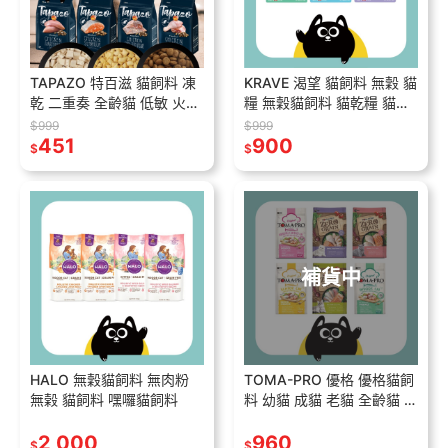
TAPAZO 特百滋 貓飼料 凍
KRAVE 渴望 貓飼料 無穀 貓
乾 二重奏 全齡貓 低敏 火雞
糧 無穀貓飼料 貓乾糧 貓咪
羊肉
飼料 無穀飼料 貓糧 貓咪 寵
$999
$999
451
物食品 貓食品 貓飼料
900
$
$
補貨中
HALO 無穀貓飼料 無肉粉
TOMA-PRO 優格 優格貓飼
無榖 貓飼料 嘿囉貓飼料
料 幼貓 成貓 老貓 全齡貓 零
穀 化毛
2,000
960
$
$