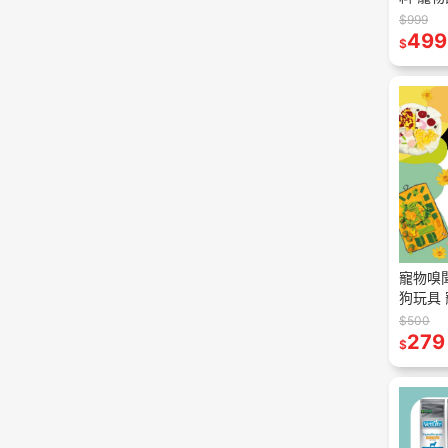
寵物乾糧
$999
敏 無穀
499
$
寵物嗅
狗玩具
具 聞嗅
$500
具 藏食
279
$