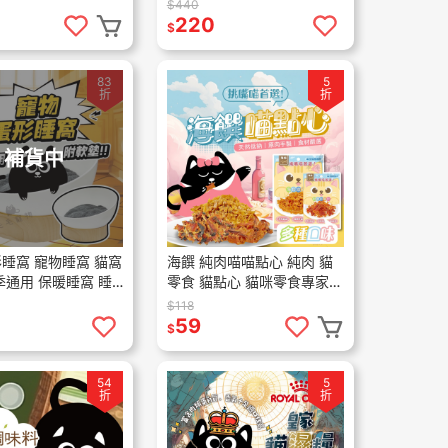
食 雞肉
然原肉
$440
220
$
83
5
折
折
補貨中
睡窩 寵物睡窩 貓窩
海饌 純肉喵喵點心 純肉 貓
季通用 保暖睡窩 睡
零食 貓點心 貓咪零食專家
喵點心 貓咪零食 貓咪點心
$118
挑嘴貓點
59
$
54
5
折
折