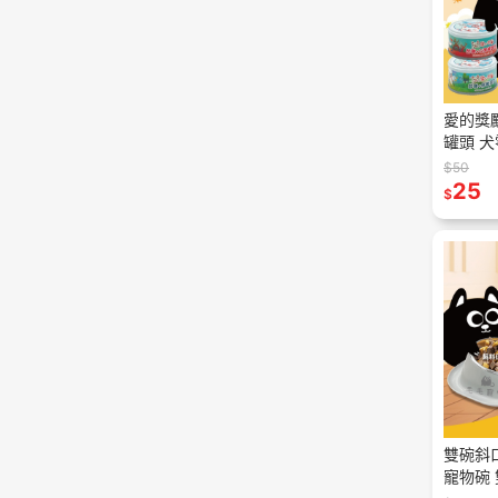
愛的獎
罐頭 犬
物罐頭 
$50
25
$
雙碗斜
寵物碗 