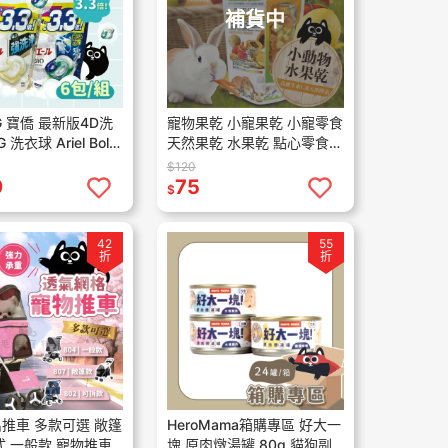
補貨中
G 寶僑 最新版4D洗
寵物果乾 小寵果乾 小寵零食
 洗衣球 Ariel Bold
天然果乾 水果乾 點心零食
39/36入 6包組
鼠 兔 蜜袋鼯
$120
9
75
$
42
55
折
折
推車 多款可選 敞篷
HeroMama箱購專區 好大一
式 一般款 寵物推車
塊 原肉燉湯罐 80g 貓狗副