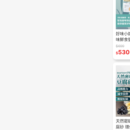
好味小姐 
味鮮食
健品 營
$699
常 全面
530
$
天然密碼N
腐砂 環