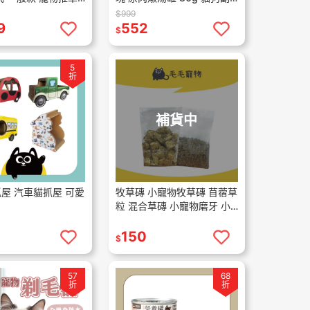
 寵物旅遊 寵物出遊
食罐 箱購專區
$999
行用品
9
552
$
5
折
補貨中
屋 汽車貓抓屋 可愛
牧草磚 小寵物牧草磚 苜蓿草
粒 混合草磚 小寵物磨牙 小
寵物草磚 草磚 磨牙草磚 鼠
兔磨牙 鼠兔零食 苜蓿草
150
$
57
68
折
折