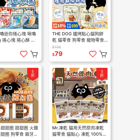
 啾嚕迷你捲心塊 啾嚕
THE DOG 爐烤點心貓狗餅
g 捲心塊 捲心酥 捲
乾 貓零食 狗零食 寵物零食
泥 貓零食 貓點心 肉
韓國製 貓狗零食 貓餅乾 狗
$158
餅乾 非油炸 30g
79
$
5
5
折
折
甜甜圈 甜甜圈 火雞
Mr.凍乾 貓用天然原肉凍乾
甜圈 狗零食 磨牙零
貓零食 貓點心 凍乾 100%天