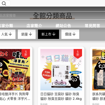
全館分類商品
店家分類
店家簡介
網站公告
常見問答
人氣
銷量
新上市
價錢
5
5
折
折
房哇酷洋芋片 狗狗零
日日貓砂 豆腐砂 貓砂 除臭
朕系列礦
點心 犬零食 洋芋片
貓砂 除臭豆腐砂 礦砂 2.4kg
礦砂 朕
狗餅乾 50g
膨潤土貓
$398
$299