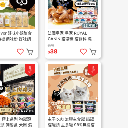
Flavor 好味小姐鮮食
法國皇家 皇家 ROYAL
鮮食調味粉 好味調味
CANIN 貓濕糧 貓飼料 濕糧
鮮食粉 調料粉 貓肉
餐包 主食罐 主食餐包 貓主
$76
鬆 貓零食 乾乾佐料
食濕糧 85g
38
$
5
5
折
折
 極上系列 狗罐頭
主子吃肉 無膠主食罐 貓罐
頭 狗餐盒 犬用 濕
貓罐頭 主食罐 98%無膠貓