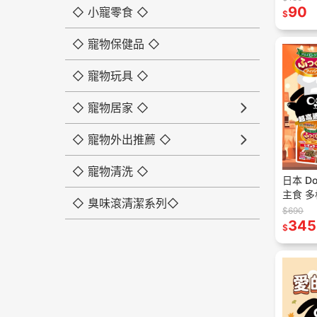
90
◇ 小寵零食 ◇
$
◇ 寵物保健品 ◇
◇ 寵物玩具 ◇
◇ 寵物居家 ◇
◇ 寵物外出推薦 ◇
◇ 寵物清洗 ◇
日本 D
主食 多
◇ 臭味滾清潔系列◇
飼料 狗
$690
飼料 寵
345
$