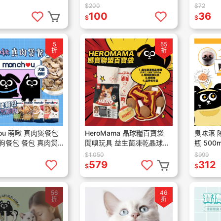
活性碳 6L(2.8kg)
命膏 竣寶化毛膏 貓咪化毛膏
糧 寵物餐
$200
$72
貓用 營養化毛膏
100
36
$
$
5
55
折
折
hou 萌啾 真肉煲餐包
HeroMama 晶球糧百寶袋
臭味滾 
狗餐包 餐包 真肉煲
聞嗅玩具 益生菌凍乾晶球糧
瓶 500ml 狗
狗點心 補水餐包 湯
狗糧 犬糧 狗飼料 牛肉丁/雞
除臭
$1,050
$999
肉塊 70g
肉丁 百寶袋 450g
579
312
$
$
56
46
折
折