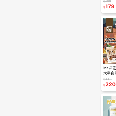
碗 貓碗
$299
防溢碗
179
$
Mr.凍
犬零食 
100%
$440
220
$