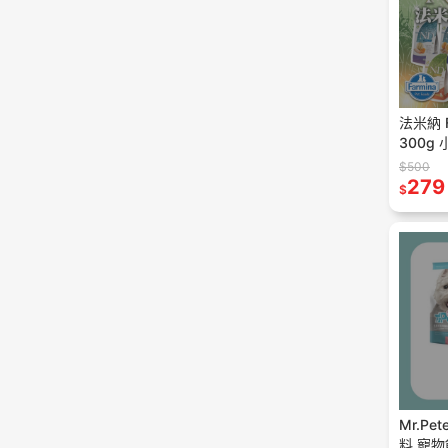
法米納 Far
300g 
$500
279
$
Mr.P
料 寵物