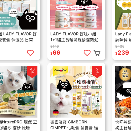
LADY FLAVOR 好
LADY FLAVOR 好味小姐
Lady 
營養膏 保健品 日常保
1+1貓主食罐滴雞精貓肉泥主
調味料 
養粉 營養膏 好味日
食罐 鮮食主食罐 幼母貓主食
料 好味
$149
$439
保養 益生菌
罐 貓罐頭 好味滴雞精罐 全
鬆 凍乾
66
239
$
$
齡
46
5
折
折
rturePRO 環保 豆
德國竣寶 GIMBORN
快吃丼飯
保貓砂 貓砂 原味 綠
GIMPET 化毛膏 營養膏 維他
狗主食罐