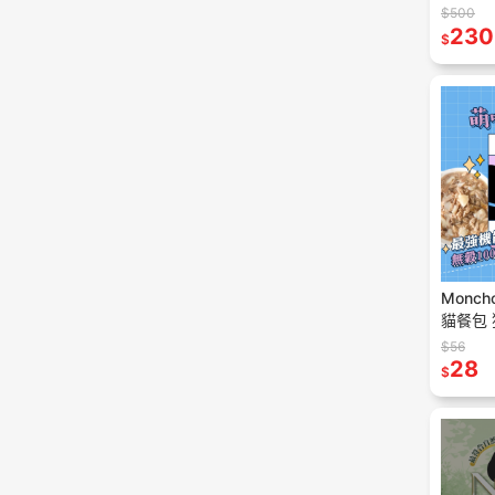
茶 玉米 
$500
230
$
Monc
貓餐包 
貓點心 
$56
包 原型
28
$