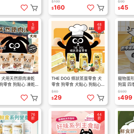
 犬碗 護頸碗 斜口碗
工零食 鮮肉零食 狗點心
食 犬零
$199
$90
100g
160
45
$
$
5
48
折
折
乾 犬用天然原肉凍乾
THE DOG 條狀蒸蛋零食 犬
寵物蛋形
狗零食 狗點心 凍乾
零食 狗零食 犬點心 狗點心
狗窩 四
天然原肉
93%含蛋量 單條售
窩
$60
$599
29
499
$
$
76
44
折
折