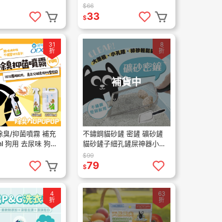
盒 丼飯 80g
主食罐 無穀罐貓咪罐頭 貓咪
$66
主食罐 80g
33
$
31
8
折
折
補貨中
除臭/抑菌噴霧 補充
不鏽鋼貓砂鏟 密鏟 礦砂鏟
用 去尿味 狗尿
貓砂鏟子細孔鏟屎神器小孔
膨潤土礦砂不銹鋼蘆丁雞鏟
$99
工具貓咪用品
79
$
4
63
折
折