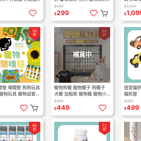
 乾乾 乾糧 寵物 低
組 場景佈置
貓狗推車
$599
$2,599
 適口性佳 乾飼料
必備 旅
299
1,09
$
$
56
64
折
折
補貨中
聞墊 嗅聞墊 狗狗玩具
寵物狗籠 寵物籠子 狗籠子
造型貓抓
 寵物玩具 寵物益智玩
犬籠 加粗款 寵物籠 寵物小
貓抓屋
毯 嗅聞玩具 聞嗅玩
屋
$699
$999
玩具 慢食墊
449
499
$
$
85
72
折
折