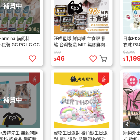
補貨中
mina 貓飼料
汪喵星球 鮮肉罐 主食罐 貓
日本P&
小包裝 GC PC LC OC
罐 台灣製造 MIT 無膠鮮肉
衣球 P&G
主食罐 Fantastic98%
洗衣膠球 
$99
$2,999
46
1,19
$
$
5
5
折
折
補貨中
eter皮特先生 無穀狗飼
寵物生日派對 獨角獸生日派
寵物外出
飼料 狗食品 狗乾糧
對 慶生派對 兒狗 寵物派對
式 拆卸