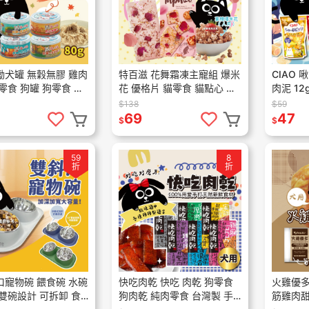
勵犬罐 無穀無膠 雞肉
特百滋 花舞霜凍主寵組 爆米
CIAO
零食 狗罐 狗零食 寵
花 優格片 貓零食 貓點心 寵
肉泥 12
寵物零食 80g
物零食 短效期
心條 肉
$138
$59
泥條
69
47
$
$
59
8
折
折
口寵物碗 餵食碗 水碗
快吃肉乾 快吃 肉乾 狗零食
火雞優多
雙碗設計 可拆卸 食
狗肉乾 純肉零食 台灣製 手
筋雞肉甜