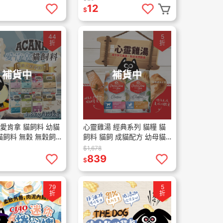
12
$
44
5
折
折
補貨中
補貨中
 愛肯拿 貓飼料 幼貓
心靈雞湯 經典系列 貓糧 貓
貓飼料 無穀 無穀飼
飼料 貓飼 成貓配方 幼母貓
1.8kg 4.5kg 挑嘴
配方 4.5磅 13.5磅
$1,678
839
$
79
5
折
折