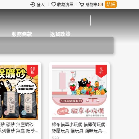
結帳
登入
收藏清單
購物車(
0
)
服務條款
退貨政策
46
6
折
折
砂 礦砂 無塵礦砂
棉布貓草小玩偶 貓薄荷玩偶
系列貓砂 無塵 細砂
紓壓玩具 貓玩具 貓咪玩具
砂 原味 玫瑰 超凝
貓草 巴掌大小 隨機出貨
$20