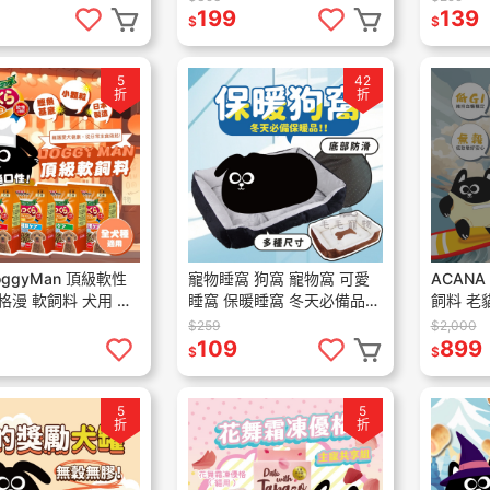
力
199
139
$
$
5
42
折
折
oggyMan 頂級軟性
寵物睡窩 狗窩 寵物窩 可愛
ACANA
格漫 軟飼料 犬用 狗
睡窩 保暖睡窩 冬天必備品
飼料 老
主食 犬軟飼料 狗軟
小型犬 中型犬 大型犬 台灣
料 低GI 
$259
$2,000
物軟飼料 飼料 狗
現貨
室內貓
109
899
$
$
5
5
折
折