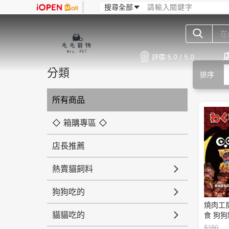
評價:
5.0 / 5.0
分類
排序
所有商品
◇ 箱購專區 ◇
店長推薦
熱賣貓飼料
狗狗吃的
燒肉工
貓貓吃的
食 狗狗
餅乾 狗
$180