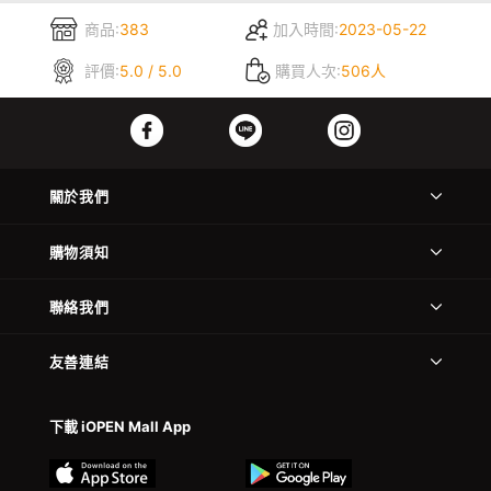
商品:
383
加入時間:
2023-05-22
評價:
5.0 / 5.0
購買人次:
506人
關於我們
購物須知
聯絡我們
友善連結
下載 iOPEN Mall App