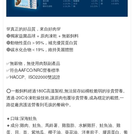
💯真正的好品質，來自好肉💯
🔴獨家益菌晶球 + 原肉凍乾 + 無穀飼料
🔴動物性蛋白＞95%，補充優質蛋白質
🔴碳水化合物＜19%，維持美麗體態
✅無穀物，無使用肉類副產品
✅符合AAFCO/NRC營養標準
✅HACCP、ISO22000雙認證
⭕一般飼料經過180C高溫製程,無法留存結構較脆弱的珍貴營養。
透過-20C冷凍乾燥技術,讓原肉包覆珍貴營養,成為穩定的載體,一
路從廠房護送營養到毛孩的餐碗中。
🔸口味:深海鮭魚
🔸成分:雞肉、鮭魚、馬鈴薯、雞脂肪、水解雞肝、鮭魚油、雞
蛋、貝、首、紫地瓜、椰子油、葵花油、洋車前子、膠原蛋白、葡