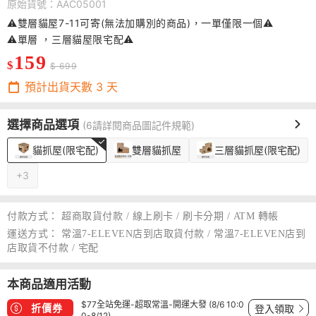
原始貨號：AAC05001
⚠️雙層貓屋7-11可寄(無法加購別的商品)，一單僅限一個⚠️
⚠️單層 ，三層貓屋限宅配⚠️
159
$
$ 699
預計出貨天數
3
天
選擇商品選項
(6請詳閱商品圖記件規範)
貓抓屋(限宅配)
雙層貓抓屋
三層貓抓屋(限宅配)
+3
付款方式：
超商取貨付款 / 線上刷卡 / 刷卡分期 / ATM 轉帳
運送方式：
常溫7-ELEVEN店到店取貨付款 / 常溫7-ELEVEN店到
店取貨不付款 / 宅配
本商品適用活動
$77全站免運-超取常溫-開運大發 (8/6 10:0
折價券
登入領取
0-8/12)