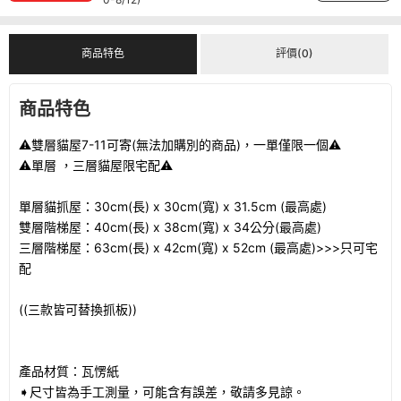
商品特色
評價(0)
商品特色
⚠️雙層貓屋7-11可寄(無法加購別的商品)，一單僅限一個⚠️
⚠️單層 ，三層貓屋限宅配⚠️
單層貓抓屋：30cm(長) x 30cm(寬) x 31.5cm (最高處)
雙層階梯屋：40cm(長) x 38cm(寬) x 34公分(最高處)
三層階梯屋：63cm(長) x 42cm(寬) x 52cm (最高處)>>>只可宅
配
((三款皆可替換抓板))
產品材質：瓦愣紙
➧尺寸皆為手工測量，可能含有誤差，敬請多見諒。