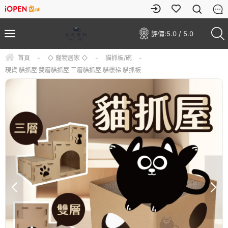
評價:
5.0 / 5.0
首頁
-
◇ 寵物居家 ◇
-
貓抓板/碗
-
現貨 貓抓屋 雙層貓抓屋 三層貓抓屋 貓樓梯 貓抓板