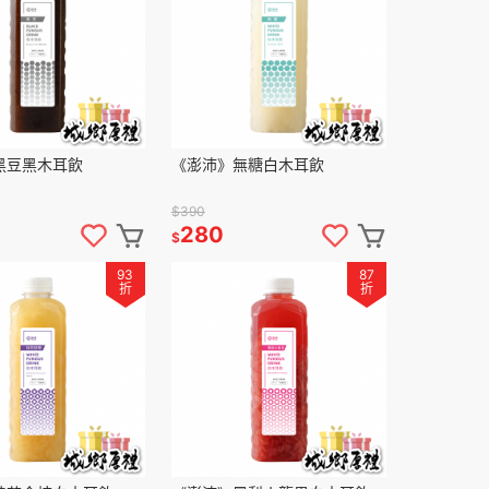
黑豆黑木耳飲
《澎沛》無糖白木耳飲
$390
280
$
93
87
折
折