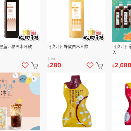
黑薑汁糖黑木耳飲
《澎沛》蜂蜜白木耳飲
《澎沛》家
入
$390
280
2,68
$
$