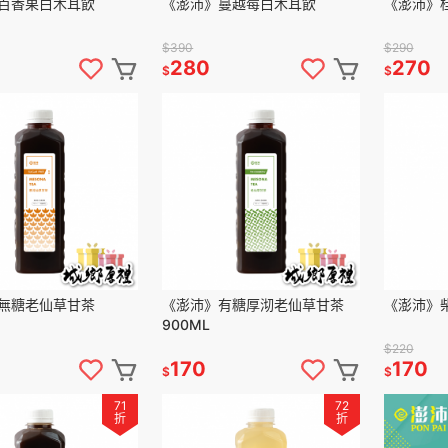
百香果白木耳飲
《澎沛》蔓越莓白木耳飲
《澎沛》
$390
$290
280
270
$
$
無糖老仙草甘茶
《澎沛》有糖厚沏老仙草甘茶
《澎沛》柴
900ML
$220
170
170
$
$
71
72
折
折