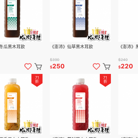
冬瓜黑木耳飲
《澎沛》仙草黑木耳飲
《澎沛》
$390
$240
250
220
$
$
71
71
折
折