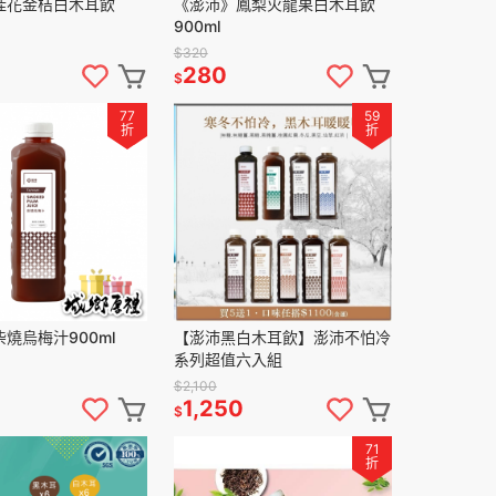
桂花金桔白木耳飲
《澎沛》鳳梨火龍果白木耳飲
900ml
$320
280
$
77
59
折
折
燒烏梅汁900ml
【澎沛黑白木耳飲】澎沛不怕冷
系列超值六入組
$2,100
1,250
$
71
折