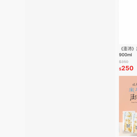
《澎沛》
900ml
$350
250
$