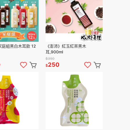
庭組黑白木耳飲 12
《澎沛》紅玉紅茶黑木
耳,900ml
$350
0
250
$