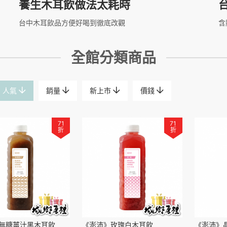
養生木耳飲做法太耗時
台中木耳飲品方便好喝到徹底改觀
含
全館分類商品
人氣
銷量
新上市
價錢
71
71
折
折
無糖薑汁黑木耳飲
《澎沛》玫瑰白木耳飲
《澎沛》