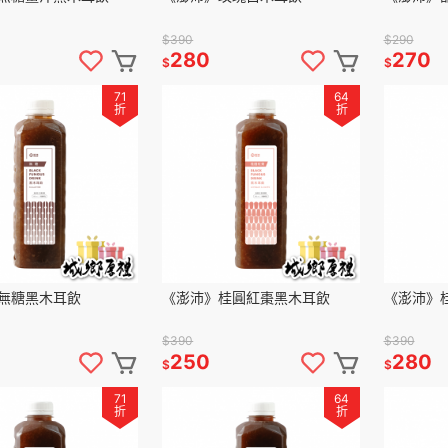
$390
$290
280
270
$
$
71
64
折
折
無糖黑木耳飲
《澎沛》桂圓紅棗黑木耳飲
《澎沛》
$390
$390
250
280
$
$
71
64
折
折