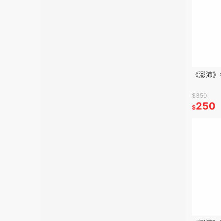
《澎沛》
$350
250
$