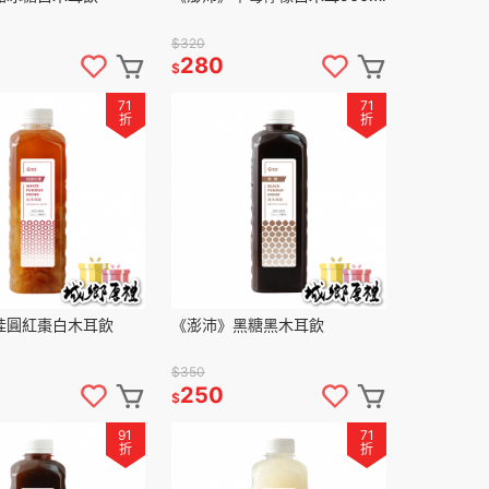
$320
280
$
71
71
折
折
桂圓紅棗白木耳飲
《澎沛》黑糖黑木耳飲
$350
250
$
91
71
折
折