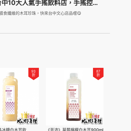
台中10大人氣手搖飲料店，手搖控走
過必喝的手搖品牌∣澎沛黑白%
膳食纖維的木耳珍珠，快來台中文心店品嚐😋
93
87
折
折
晶冰糖白木耳飲
《澎沛》草莓檸檬白木耳900ml