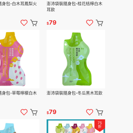
隨身包-白木耳鳳梨火
澎沛袋裝隨身包-桂花桔檸白木
耳飲
79
$
隨身包-草莓檸檬白木
澎沛袋裝隨身包-冬瓜黑木耳飲
79
$
75
折