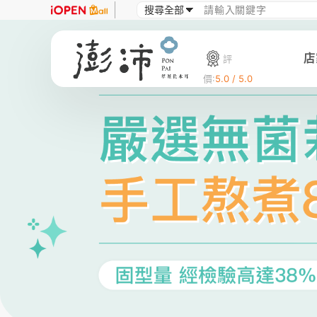
店
評
價:
5.0 / 5.0