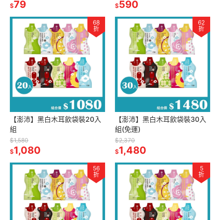
79
590
$
$
68
62
折
折
【澎沛】黑白木耳飲袋裝20入
【澎沛】黑白木耳飲袋裝30入
組
組(免運)
$1,580
$2,370
1,080
1,480
$
$
56
5
折
折