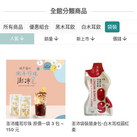
全館分類商品
所有商品
優惠組合
黑木耳飲
白木耳飲
袋裝
人氣
銷量
新上市
價錢
澎沛纖耳珍珠 原價一袋 3 包 ~
澎沛袋裝隨身包-白木耳桂圓紅
150 元
棗