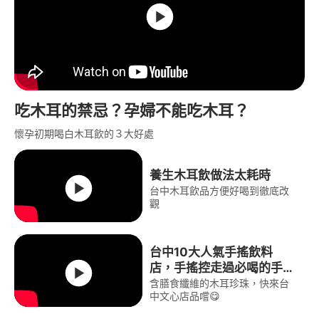
吃木耳的禁忌？孕婦不能吃木耳？
懷孕初期喝白木耳飲的３大好處
養生木耳飲做法太耗時
台中木耳飲品方便好喝到徹底改
觀
台中10大人氣手搖飲料
店，手搖控走過必喝的手搖
品牌∣澎沛黑白%
含膳食纖維的木耳珍珠，快來台
中文心店品嚐😋