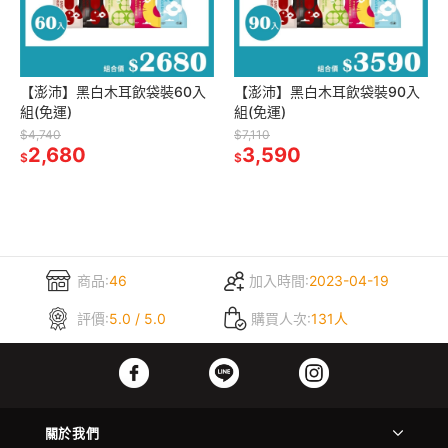
【澎沛】黑白木耳飲袋裝60入
【澎沛】黑白木耳飲袋裝90入
組(免運)
組(免運)
$4,740
$7,110
2,680
3,590
$
$
商品:
46
加入時間:
2023-04-19
評價:
5.0 / 5.0
購買人次:
131人
關於我們