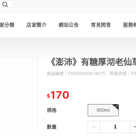
家分類
店家簡介
網站公告
常見問答
服務
《澎沛》有糖厚沏老仙草
商品編號：
P0056800874075
原始貨號：
P
170
$
規格
900ml
數量