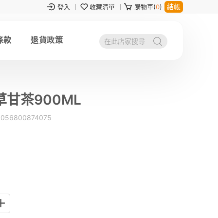
結帳
登入
收藏清單
購物車(
0
)
條款
退貨政策
甘茶900ML
0056800874075