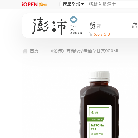
店
評
價:
5.0 / 5.0
首頁
《澎沛》有糖厚沏老仙草甘茶900ML
-