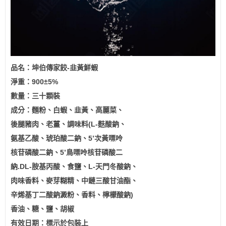
品名：坤伯傳家餃-韭黃鮮蝦
淨重：900±5%
數量：三十顆裝
成分：麵粉、白蝦、韭黃、高麗菜、
後腿豬肉、老薑、調味料(L-麩酸鈉、
氨基乙酸、琥珀酸二鈉、5’次黃嘌呤
核苷磷酸二鈉、5’鳥嘌呤核苷磷酸二
納.DL-胺基丙酸、食鹽、L-天門冬酸鈉、
肉味香料、麥芽糊精、中鏈三酸甘油酯、
辛烯基丁二酸鈉澱粉、香料、檸檬酸鈉)
香油、糖、鹽、胡椒
有效日期：標示於包裝上