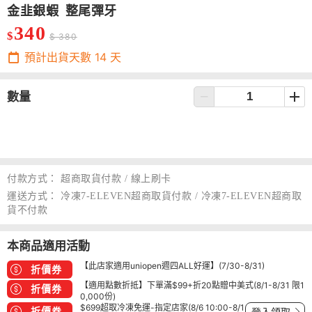
金韭銀蝦 整尾彈牙
340
$
$ 380
預計出貨天數
14
天
數量
付款方式：
超商取貨付款 / 線上刷卡
運送方式：
冷凍7-ELEVEN超商取貨付款 / 冷凍7-ELEVEN超商取
貨不付款
本商品適用活動
【此店家適用uniopen週四ALL好運】(7/30-8/31)
折價券
【適用點數折抵】下單滿$99+折20點贈中美式(8/1-8/31 限1
折價券
0,000份)
$699超取冷凍免運-指定店家(8/6 10:00-8/1
折價券