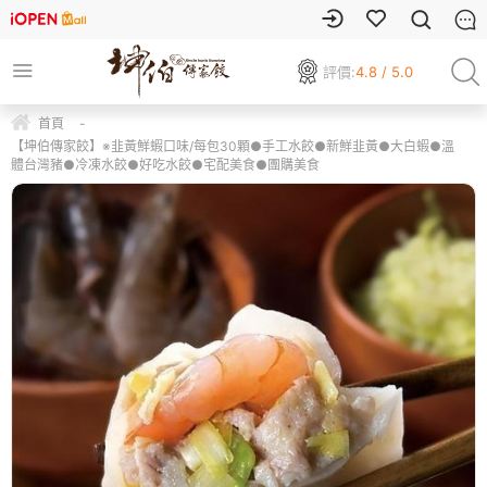
評價:
4.8 / 5.0
首頁
-
【坤伯傳家餃】※韭黃鮮蝦口味/每包30顆●手工水餃●新鮮韭黃●大白蝦●溫
體台灣豬●冷凍水餃●好吃水餃●宅配美食●團購美食