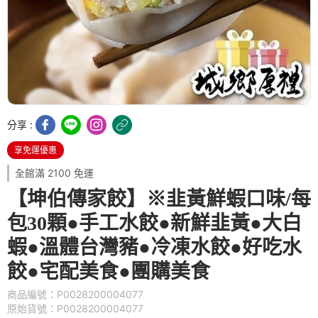
分享 :
享免運優惠
全館滿 2100 免運
【坤伯傳家餃】※韭黃鮮蝦口味/每
包30顆●手工水餃●新鮮韭黃●大白
蝦●溫體台灣豬●冷凍水餃●好吃水
餃●宅配美食●團購美食
商品編號：P0028200004077
原始貨號：P0028200004077