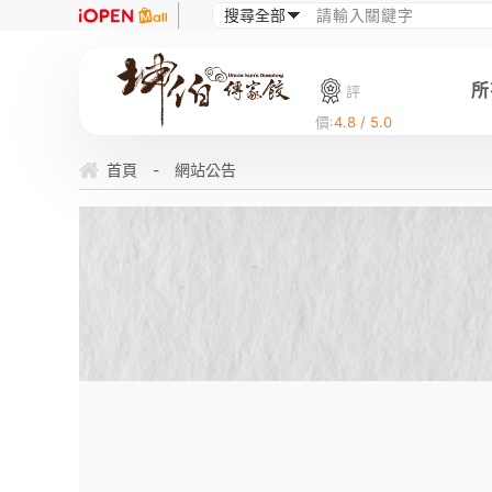
所
評
價:
4.8 / 5.0
首頁
-
網站公告