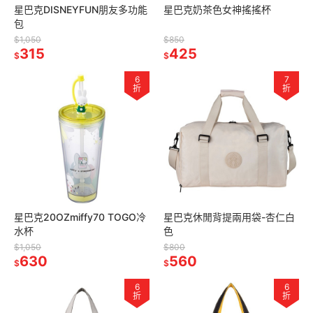
星巴克DISNEYFUN朋友多功能
星巴克奶茶色女神搖搖杯
包
$1,050
$850
315
425
$
$
6
7
折
折
星巴克20OZmiffy70 TOGO冷
星巴克休閒背提兩用袋-杏仁白
水杯
色
$1,050
$800
630
560
$
$
6
6
折
折