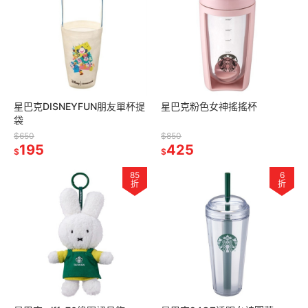
星巴克DISNEYFUN朋友單杯提
星巴克粉色女神搖搖杯
袋
$650
$850
195
425
$
$
85
6
折
折