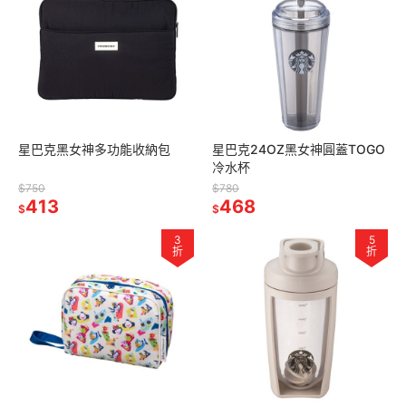
星巴克黑女神多功能收納包
星巴克24OZ黑女神圓蓋TOGO
冷水杯
$750
$780
413
468
$
$
3
5
折
折