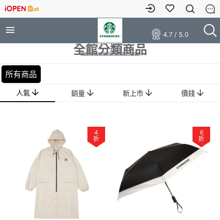
4.7 / 5.0
全館分類商品
所有商品
人氣
銷量
新上市
價錢
4
6
折
折