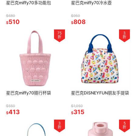
星巴克miffy70多功能包
星巴克miffy70冷水壺
$680
$950
510
808
$
$
75
3
折
折
星巴克miffy70隨行杯袋
星巴克DISNEYFUN朋友手提袋
$550
$1,050
413
315
$
$
3
5
折
折