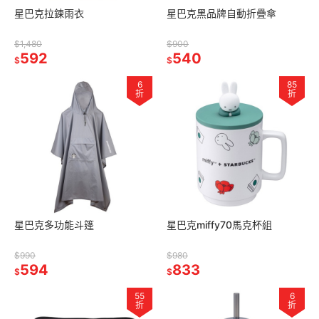
星巴克拉鍊雨衣
星巴克黑品牌自動折疊傘
$1,480
$900
592
540
$
$
6
85
折
折
星巴克多功能斗篷
星巴克miffy70馬克杯組
$990
$980
594
833
$
$
55
6
折
折