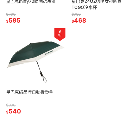
星巴克miffy70綠圍裙吊飾
星巴克24OZ透明女神圓蓋
TOGO冷水杯
$700
$780
595
468
$
$
6
折
星巴克綠品牌自動折疊傘
$900
540
$