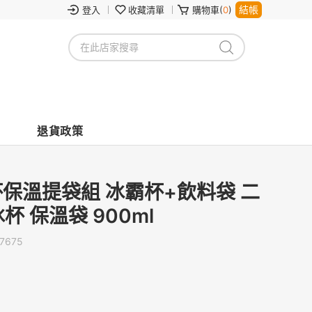
結帳
登入
收藏清單
購物車(
0
)
退貨政策
線杯保溫提袋組 冰霸杯+飲料袋 二
杯 保溫袋 900ml
7675