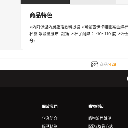
商品特色
⭐️內附保溫內層鋁箔飲料提袋 ⭐️可愛吉伊卡哇圖案曲線杯 ⭐
杯袋 聚酯纖維布+鋁箔 📌杯子耐熱： -10~110 度 📌杯蓋耐熱： 
分)
商品:
428
關於我們
購物須知
企業簡介
購物流程說明
服務條款
配送/取貨方式