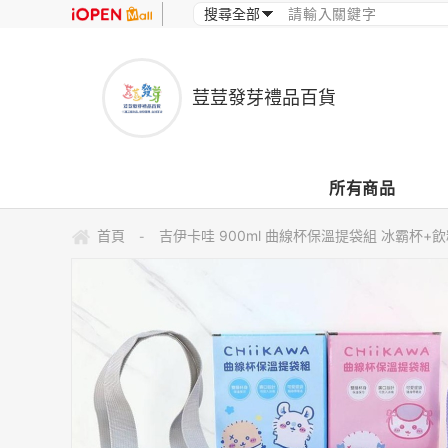
荳荳發芽禮品百貨
所有商品
首頁
吉伊卡哇 900ml 曲線杯保溫提袋組 冰霸杯+飲
-