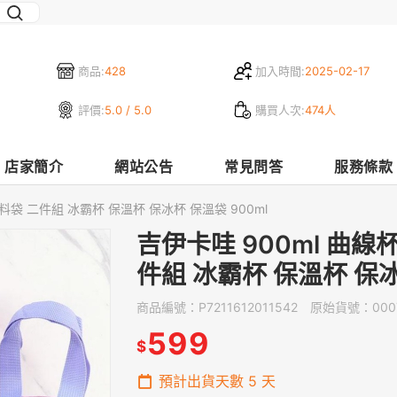
商品:
428
加入時間:
2025-02-17
評價:
5.0 / 5.0
購買人次:
474人
店家簡介
網站公告
常見問答
服務條款
料袋 二件組 冰霸杯 保溫杯 保冰杯 保溫袋 900ml
吉伊卡哇 900ml 曲
件組 冰霸杯 保溫杯 保冰
商品編號：
P7211612011542
原始貨號：
000
599
$
預計出貨天數
5
天