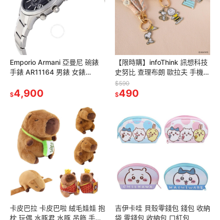
Emporio Armani 亞曼尼 碗錶
【限時購】infoThink 訊想科技
手錶 AR11164 男錶 女錶
史努比 查理布朗 歐拉夫 手機編
43mm 三眼計時
織頸掛繩 手機掛繩 吊繩
$590
4,900
490
$
$
卡皮巴拉 卡皮巴啦 絨毛娃娃 抱
吉伊卡哇 貝殼零錢包 錢包 收納
枕 玩偶 水豚君 水豚 吊飾 手環
袋 零錢包 收納包 口紅包