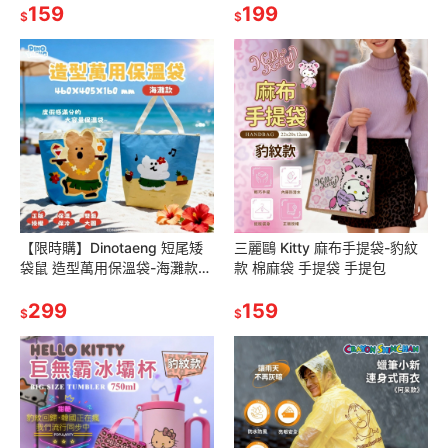
159
199
$
$
【限時購】Dinotaeng 短尾矮
三麗鷗 Kitty 麻布手提袋-豹紋
袋鼠 造型萬用保溫袋-海灘款
款 棉麻袋 手提袋 手提包
保溫袋 保冰袋 午餐袋 手提袋
野餐袋
299
159
$
$