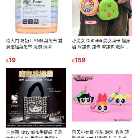
南大門 奶奶 ILYNN 菜瓜布 雙
小魔女 DoReMi 魔女莉卡 變身
層纖維菜瓜布 洗碗 清潔
器 厚錢包 錢包 零錢包 收納包
化妝包
19
159
$
$
三麗鷗 Kitty 麻布手提袋 千鳥
飛天小女警 花花 泡泡 毛毛 頭