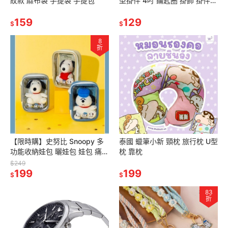
紋款 麻布袋 手提袋 手提包
型掛件 4吋 鑰匙圈 掛飾 掛件
娃娃 玩偶 絨毛娃娃
159
129
$
$
8
折
【限時購】史努比 Snoopy 多
泰國 蠟筆小新 頸枕 旅行枕 U型
功能收納娃包 曬娃包 娃包 痛包
枕 靠枕
化妝包 收納包 卡包 防水包
$249
199
199
$
$
83
折