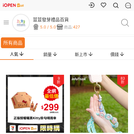
荳荳發芽禮品百貨
5.0 / 5.0
商品:
427
所有商品
人氣
銷量
新上市
價錢
9
83
折
折