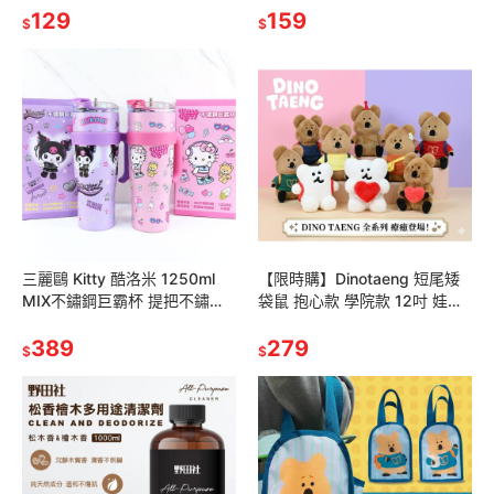
隨身毯 杯墊 隔熱杯墊
129
159
$
$
三麗鷗 Kitty 酷洛米 1250ml
【限時購】Dinotaeng 短尾矮
MIX不鏽鋼巨霸杯 提把不鏽鋼
袋鼠 抱心款 學院款 12吋 娃娃
冰霸杯 冰壩杯 吸管杯 保冰杯
玩偶 絨毛娃娃 Bobo Quokka
保溫杯 冰霸杯
389
279
$
$