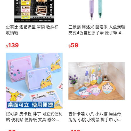
史努比 酒箱造型 筆筒 收納桶
三麗鷗 庫洛米 酷洛米 人魚漢頓
收納箱
夾式4色自動原子筆 原子筆 4色
筆 文具 辦公用品
139
59
$
$
寶可夢 皮卡丘 胖丁 可立式便利
吉伊卡哇 小八 小八貓 烏薩奇
貼 便利貼 便條紙 文具 辦公用
兔兔 小桃 小桃鼠 擦手巾 小方
品
巾 毛巾