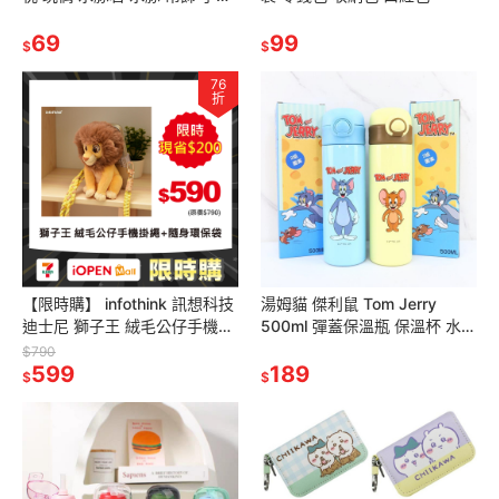
娃娃 拍拍尺 烏龜
69
99
$
$
76
折
【限時購】 infothink 訊想科技
湯姆貓 傑利鼠 Tom Jerry
迪士尼 獅子王 絨毛公仔手機背
500ml 彈蓋保溫瓶 保溫杯 水壺
夾+隨身環保袋 娃娃 手機頸掛
保溫瓶
$790
繩 手機掛繩
599
189
$
$