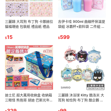
三麗鷗 大耳狗 布丁狗 卡娜赫拉
吉伊卡哇 900ml 曲線杯保溫提
貓福珊迪 包裝紙 禮品紙 禮品
袋組 冰霸杯+飲料袋 二件組 冰
霸杯 保溫杯 保冰杯 保溫袋
15
900ml
599
$
$
迪士尼 超大萬用收納盒 收納箱
三麗鷗 沐浴球 Kitty 酷洛米 大
三眼怪 熊抱哥 胡迪 巴斯光年
耳狗 帕恰狗 布丁狗 酷企鵝 人
米奇 史迪奇 奇奇蒂蒂 玩具總動
魚漢頓
員
329
99