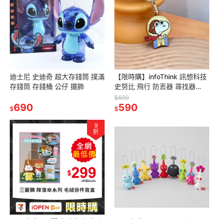
迪士尼 史迪奇 超大存錢筒 撲滿
【限時購】infoThink 訊想科技
存錢筒 存錢桶 公仔 擺飾
史努比 飛行 防丟器 尋找器
iPhone尋找APP
$690
690
590
$
$
9
折