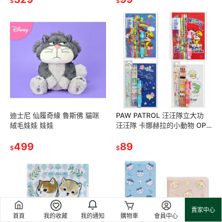
$
$
迪士尼 仙履奇緣 魯斯佛 貓咪
PAW PATROL 汪汪隊立大功
絨毛娃娃 娃娃
汪汪隊 卡娜赫拉的小動物 OPP
文具組 木頭鉛筆 鉛筆 橡皮擦
499
尺 直尺 筆記本
89
$
$
賣家中心
首頁
我的收藏
我的通知
購物車
會員中心