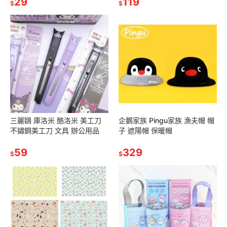
29
119
$
$
三麗鷗 庫洛米 酷洛米 美工刀
企鵝家族 Pingu家族 漁夫帽 帽
不鏽鋼美工刀 文具 辦公用品
子 遮陽帽 保暖帽
59
329
$
$