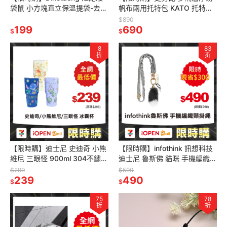
袋鼠 小方塊直立保溫提袋-去旅
帆布兩用托特包 KATO 托特包
行款 保溫袋 保冰袋 午餐袋 手
手提包
$890
提袋 野餐袋
199
690
$
$
8
83
折
折
【限時購】迪士尼 史迪奇 小熊
【限時購】infothink 訊想科技
維尼 三眼怪 900ml 304不鏽鋼
迪士尼 魯斯佛 貓咪 手機編織頸
冰霸杯 冰壩杯 飲料杯保冰杯
掛繩 手機掛繩
$299
$590
239
490
$
$
75
78
折
折