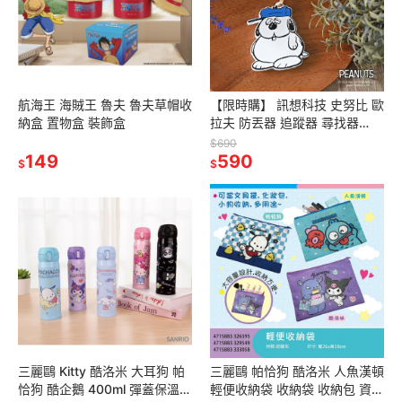
航海王 海賊王 魯夫 魯夫草帽收
【限時購】 訊想科技 史努比 歐
納盒 置物盒 裝飾盒
拉夫 防丟器 追蹤器 尋找器
iPhone尋找APP AirTag
$690
149
590
$
$
三麗鷗 Kitty 酷洛米 大耳狗 帕
三麗鷗 帕恰狗 酷洛米 人魚漢頓
恰狗 酷企鵝 400ml 彈蓋保溫瓶
輕便收納袋 收納袋 收納包 資料