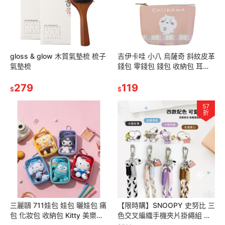
gloss & glow 木質氣墊梳 梳子
吉伊卡哇 小八 烏薩奇 斜紋皮革
氣墊梳
錢包 零錢包 錢包 收納包 耳機
包
279
119
$
$
57
折
三麗鷗 711娃包 娃包 曬娃包 痛
【限時購】SNOOPY 史努比 三
包 化妝包 收納包 Kitty 美樂蒂
色交叉編織手機夾片掛繩組 手