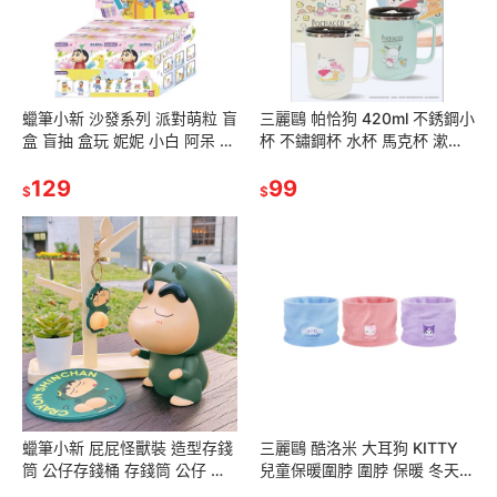
蠟筆小新 沙發系列 派對萌粒 盲
三麗鷗 帕恰狗 420ml 不銹鋼小
盒 盲抽 盒玩 妮妮 小白 阿呆 小
杯 不鏽鋼杯 水杯 馬克杯 漱口
葵 小新 佐衛門
杯 冷水杯
129
99
$
$
蠟筆小新 屁屁怪獸裝 造型存錢
三麗鷗 酷洛米 大耳狗 KITTY
筒 公仔存錢桶 存錢筒 公仔 擺
兒童保暖圍脖 圍脖 保暖 冬天保
飾 裝飾 帽毯 薄毯 冷氣毯 披肩
暖