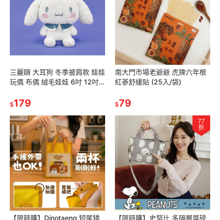
三麗鷗 大耳狗 冬季披肩款 娃娃
南大門市場老爺爺 虎牌六年根
玩偶 布偶 絨毛娃娃 6吋 12吋
紅蔘舒緩貼 (25入/袋)
16吋
179
79
$
$
77
折
【限時購】Dinotaeng 短尾矮
【限時購】史努比 多隔層厚磅