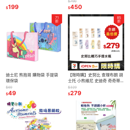
人魚漢頓 酷企鵝 大耳狗-可愛
機掛繩 手機繩 手機掛片 手機夾
$790
系列
199
片
450
$
$
71
85
折
折
迪士尼 熊抱哥 購物袋 手提袋
【限時購】史努比 查理布朗 胡
環保袋
士托 小熊維尼 史迪奇 奇奇蒂蒂
水壺 日安 歡聚 輕巧手提水瓶
$69
$329
49
279
$
$