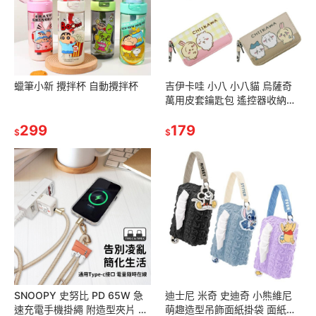
蠟筆小新 攪拌杯 自動攪拌杯
吉伊卡哇 小八 小八貓 烏薩奇
萬用皮套鑰匙包 遙控器收納包
車鑰匙收納 零錢包 鑰匙包
299
179
$
$
SNOOPY 史努比 PD 65W 急
迪士尼 米奇 史迪奇 小熊維尼
速充電手機掛繩 附造型夾片 手
萌趣造型吊飾面紙掛袋 面紙套