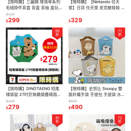
【限時購】三麗鷗 降落傘系列
【限時購】【Nintendo 任天
毛絨掛件盲盒 盲盒 盲抽 盒玩
堂】日貨 任天堂 皮克敏娃娃 皮
娃娃 布丁狗 Kitty 大耳狗 帕恰
克敏吊飾 鑰匙圈
$329
狗 美樂蒂 酷洛米
299
329
$
$
69
71
折
折
【限時購】DINOTAENG 短尾
【限時購】史努比 Snoopy 雙
矮袋鼠 27时巨無霸摺疊晴雨
面針織手袋 手提包 手提袋 水桶
傘-探險款 雨傘 雨具 黑膠 遮陽
包 針織包
$399
$690
傘
279
490
$
$
81
72
折
折