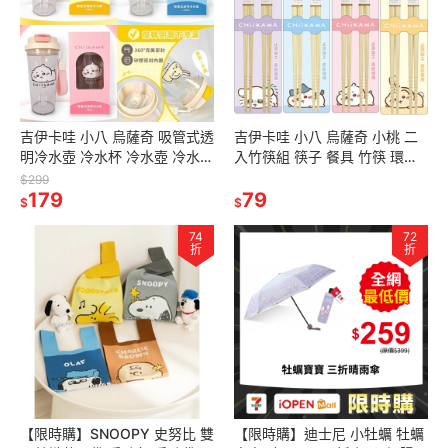
吉伊卡哇 小八 烏薩奇 吸管式透
吉伊卡哇 小八 烏薩奇 小桃 二
明冷水壺 冷水杯 冷水壺 冷水杯
入竹筷組 筷子 餐具 竹筷 環保
咖啡杯 吸管杯
餐具
$299
179
79
$
$
74
72
折
折
【限時購】SNOOPY 史努比 雙
【限時購】迪士尼 小牡蠣 牡蠣